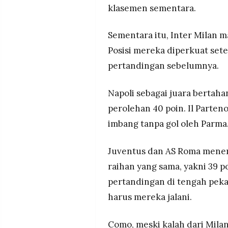
MEDIA
klasemen sementara.
PRAMUDITA
Sementara itu, Inter Milan 
Posisi mereka diperkuat sete
©
Resolusi.co
pertandingan sebelumnya.
-
2026
Napoli sebagai juara bertaha
PT.
RESOLUSI
perolehan 40 poin. Il Parte
MEDIA
PRAMUDITA
imbang tanpa gol oleh Parma
Juventus dan AS Roma menem
raihan yang sama, yakni 39 p
pertandingan di tengah pekan
harus mereka jalani.
Como, meski kalah dari Mila