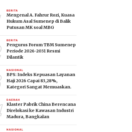
1
BERITA
Mengenal A. Fahrur Rozi, Kuasa
Hukum Asal Sumenep di Balik
Putusan MK soal MBG
2
BERITA
Pengurus Forum TBM Sumenep
Periode 2026-2031 Resmi
Dilantik
3
NASIONAL
BPS: Indeks Kepuasan Layanan
Haji 2026 Capai 83,28%,
Kategori Sangat Memuaskan.
4
DAERAH
Klaster Pabrik China Berencana
Direlokasi ke Kawasan Industri
Madura, Bangkalan
NASIONAL