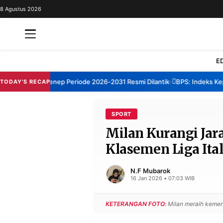
8 Agustus 2026
REDAKSI
TENTANG
RESOLUSI
IKLAN
E
TV
m TBM Sumenep Periode 2026-2031 Resmi Dilantik
BPS: Indeks Kepua
TODAY'S RECAP
•
RUBRIKASI
EDITORIAL
AKSARA
SPORT
Milan Kurangi Jar
FINANSIA
PERSONA
Klasemen Liga Ita
DAERAH
NASIONAL
MANCA
SPORT
N.F Mubarok
16 Jan 2026 • 07:03 WIB
KETERANGAN FOTO:
Milan meraih kemena
INFORMASI
PRIVACY
BERITA