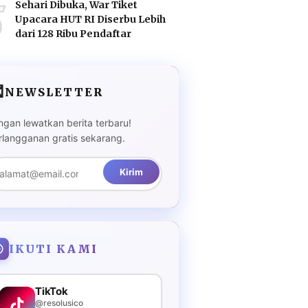
5
Sehari Dibuka, War Tiket
Upacara HUT RI Diserbu Lebih
dari 128 Ribu Pendaftar

NEWSLETTER
ngan lewatkan berita terbaru!
rlangganan gratis sekarang.
Kirim
IKUTI KAMI
TikTok
@resolusico