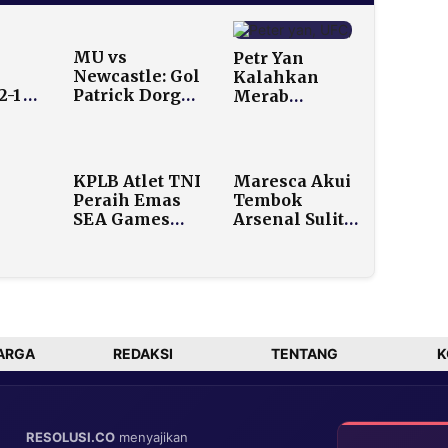
MU vs
Petr Yan
Newcastle: Gol
Kalahkan
2-1
Patrick Dorgu
Merab
ux,
Tentukan
Dvalishvili,
Kemenangan
Rebut Kembali
ur
Setan Merah
Gelar Bantam
UFC di UFC 323
KPLB Atlet TNI
Maresca Akui
Peraih Emas
Tembok
SEA Games
Arsenal Sulit
,
Dinilai Tepat
Ditembus,
rema
Chelsea
san
Siapkan
tuk
Formula
Khusus untuk
Derby London
ARGA
REDAKSI
TENTANG
K
RESOLUSI.CO
menyajikan