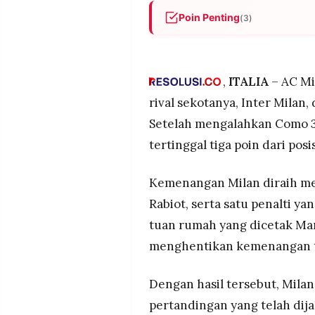
POLICY
WARGA
Poin Penting
(3)
INFORMASI
KIRIM
Milan memangkas jarak denga
IKLAN
TULISAN
tertinggal 3 poin dari punca
PENGADUAN
TERM
Inter masih kukuh di puncak:
,
ITALIA
– AC Mi
OF
mengalahkan Lecce 1-0, semen
SERVICE
rival sekotanya, Inter Milan,
Persaingan ketat zona Eropa
Setelah mengalahkan Como 3-
posisi 4-5, sedangkan Como (3
tertinggal tiga poin dari posi
IKUTI
KAMI
Kemenangan Milan diraih mel
Rabiot, serta satu penalti y
tuan rumah yang dicetak Ma
menghentikan kemenangan t
Dengan hasil tersebut, Mila
©
pertandingan yang telah dija
PT.
RESOLUSI