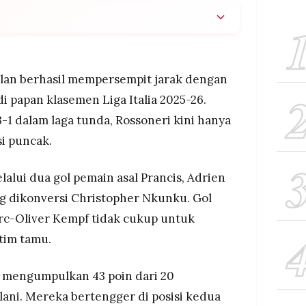
n Inter: Rossoneri menang 3-1 atas Como, kini
k klasemen dengan 43 poin dari 20 laga.
 Nerazzurri mengoleksi 46 poin setelah
lan berhasil mempersempit jarak dengan
tara Napoli di posisi ketiga dengan 40 poin.
 di papan klasemen Liga Italia 2025-26.
: Juventus dan Roma sama-sama meraih 39 poin di
1 dalam laga tunda, Rossoneri kini hanya
4 poin) unggul tipis dari Atalanta (31 poin).
si puncak.
alui dua gol pemain asal Prancis, Adrien
ang dikonversi Christopher Nkunku. Gol
rc-Oliver Kempf tidak cukup untuk
im tamu.
n mengumpulkan 43 poin dari 20
lani. Mereka bertengger di posisi kedua