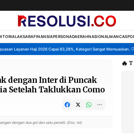
DITORIAL
AKSARA
FINANSIA
PERSONA
DAERAH
NASIONAL
MANCA
SPO
san Layanan Haji 2026 Capai 83,28%, Kategori Sangat Memuaskan.
Kla
•
🔥
T
ak dengan Inter di Puncak
lia Setelah Taklukkan Como
ngan dengan dua gol dan satu penalti. (Doc. Ist)