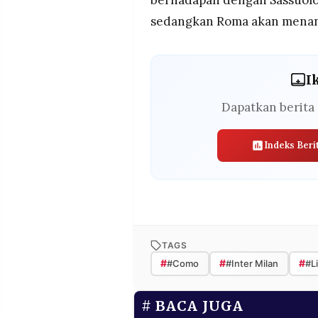
sedangkan Roma akan menan
I
Dapatkan berita 
Indeks Beri
TAGS
#
#
#
#Como
#Inter Milan
#Li
BACA JUGA