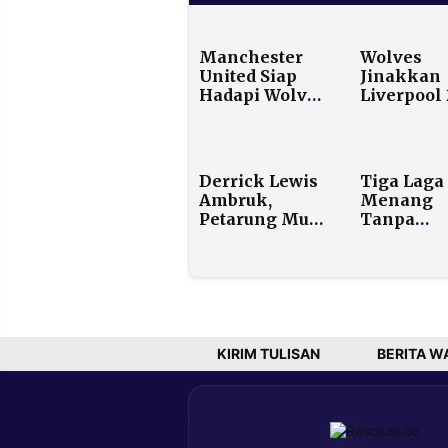
Manchester
Wolves
United Siap
Jinakkan
Hadapi Wolves
Liverpool 
dalam Laga
di Moline
Krusial Liga
The Reds
Inggris
Tersungk
Derrick Lewis
Tiga Laga
Ambruk,
Menang
Petarung Muda
Tanpa
Ini Cetak
Kebobolan
Kemenangan
Pelatih A
Terbesar
Punya Pe
Kariernya
Khusus un
Aremania
KIRIM TULISAN
BERITA W