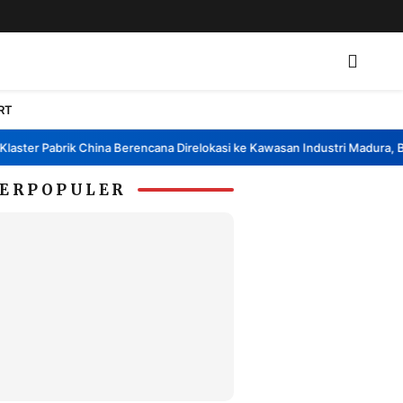
RT
ster Pabrik China Berencana Direlokasi ke Kawasan Industri Madura, Ban
ERPOPULER