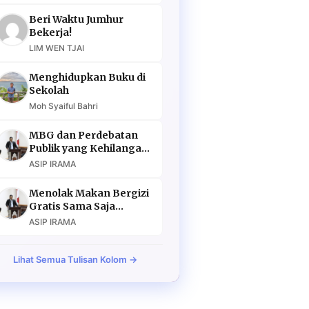
Beri Waktu Jumhur
Bekerja!
LIM WEN TJAI
Menghidupkan Buku di
Sekolah
Moh Syaiful Bahri
MBG dan Perdebatan
Publik yang Kehilangan
Argumen
ASIP IRAMA
Menolak Makan Bergizi
Gratis Sama Saja
Menolak Masa Depan
ASIP IRAMA
Lihat Semua Tulisan Kolom →