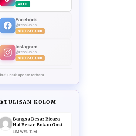
AKTIF
Facebook
@resolusico
SEGERA HADIR
Instagram
@resolusico
SEGERA HADIR
Ikuti untuk update terbaru
️
TULISAN KOLOM
Bangsa Besar Bicara
Hal Besar, Bukan Gosip
Murahan
LIM WEN TJAI