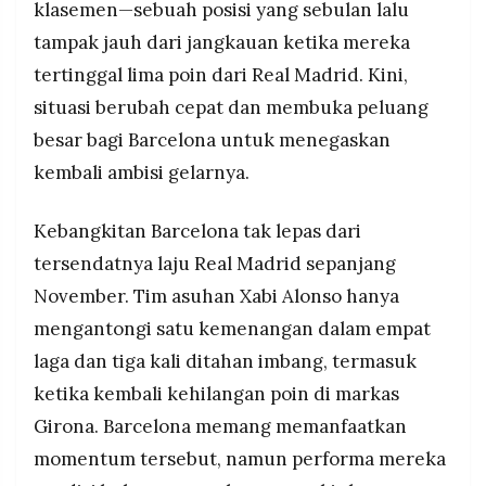
klasemen—sebuah posisi yang sebulan lalu
MEDIA
poin, melainkan kesempatan bagi Blaugrana
PRAMUDITA
tampak jauh dari jangkauan ketika mereka
untuk menunjukkan pernyataan kuat dan
menegaskan bahwa mereka benar-benar layak
tertinggal lima poin dari Real Madrid. Kini,
memimpin klasemen.
situasi berubah cepat dan membuka peluang
©
Resolusi.co
besar bagi Barcelona untuk menegaskan
-
2026
kembali ambisi gelarnya.
PT.
RESOLUSI
Kebangkitan Barcelona tak lepas dari
MEDIA
PRAMUDITA
tersendatnya laju Real Madrid sepanjang
November. Tim asuhan Xabi Alonso hanya
mengantongi satu kemenangan dalam empat
laga dan tiga kali ditahan imbang, termasuk
ketika kembali kehilangan poin di markas
Girona. Barcelona memang memanfaatkan
momentum tersebut, namun performa mereka