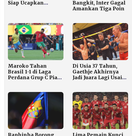
Siap Ucapkan
Bangkit, Inter Gagal
Selamat Tinggal
Amankan Tiga Poin
pada MU
Di Usia 37 Tahun,
Maroko Tahan
Gaethje Akhirnya
Brasil 1-1 di Laga
Jadi Juara Lagi Usai
Perdana Grup C Piala
Taklukkan Pimblett
Dunia 2026
Raphinha Borong
Lima Pemain Kunci