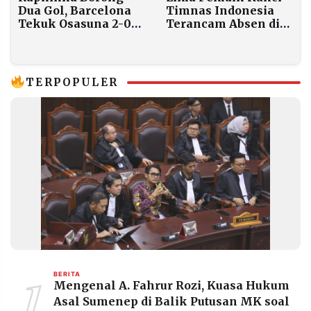
Dua Gol, Barcelona
Timnas Indonesia
Tekuk Osasuna 2-0
Terancam Absen di
dan Kokoh di Puncak
FIFA Series 2026
LaLiga
TERPOPULER
1
BERITA
Mengenal A. Fahrur Rozi, Kuasa Hukum
Asal Sumenep di Balik Putusan MK soal