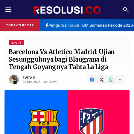
REDAKSI
TENTANG
Pengurus Forum TBM Sumenep Periode 2026-2
TODAY'S RECAP
RESOLUSI
IKLAN
TV
SPORT
Barcelona Vs Atletico Madrid: Ujian
Sesungguhnya bagi Blaugrana di
RUBRIKASI
Tengah Goyangnya Tahta La Liga
EDITORIAL
AKSARA
EVITA R.
FINANSIA
PERSONA
02 Des 2025 • 06:26 WIB
DAERAH
NASIONAL
MANCA
SPORT
INFORMASI
PRIVACY
BERITA