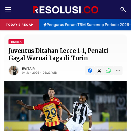
REDAKSI
TENTANG
Pengurus Forum TBM Sumenep Periode 2026-20
TODAY'S RECAP
RESOLUSI
IKLAN
TV
BERITA
Juventus Ditahan Lecce 1-1, Penalti
Gagal Warnai Laga di Turin
RUBRIKASI
EDITORIAL
AKSARA
EVITA R.
04 Jan 2026 • 05:23 WIB
FINANSIA
PERSONA
DAERAH
NASIONAL
MANCA
SPORT
INFORMASI
PRIVACY
BERITA