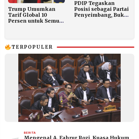
PDIP Tegaskan
Posisi sebagai Partai
Trump Umumkan
Penyeimbang, Bukan
Tarif Global 10
Koalisi Prabowo dan
Persen untuk Semua
Bukan Oposisi
Negara Berlaku 150
Hari
TERPOPULER
BERITA
Mengenal A. Fahrur Rozi, Kuasa Hukum