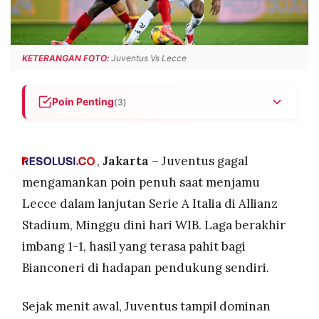
POLICY
WARGA
INFORMASI
KIRIM
IKLAN
TULISAN
KETERANGAN FOTO:
Juventus Vs Lecce
PENGADUAN
TERM
OF
SERVICE
Poin Penting
(3)
Juventus harus puas berbagi poin usai ditahan
Lecce 1-1 di Allianz Stadium dalam lanjutan Serie
IKUTI
A.
,
Jakarta
– Juventus gagal
KAMI
Lecce mengejutkan tuan rumah dengan gol di
mengamankan poin penuh saat menjamu
penghujung babak pertama sebelum disamakan
Lecce dalam lanjutan Serie A Italia di Allianz
oleh Weston McKennie.
Stadium, Minggu dini hari WIB. Laga berakhir
Peluang kemenangan Juventus sirna setelah
imbang 1-1, hasil yang terasa pahit bagi
penalti Jonathan David gagal dieksekusi,
membuat Bianconeri kehilangan dua poin
Bianconeri di hadapan pendukung sendiri.
penting.
©
Sejak menit awal, Juventus tampil dominan
PT.
RESOLUSI