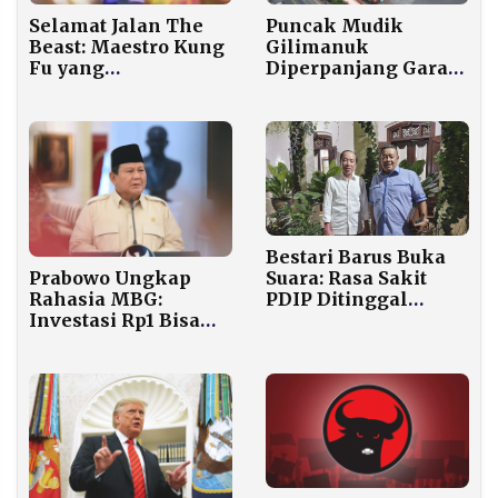
Selamat Jalan The
Puncak Mudik
Beast: Maestro Kung
Gilimanuk
Fu yang
Diperpanjang Gara-
Menghidupkan
gara Nyepi, Ini
Masa Kecil Jutaan
Jadwal Penutupan
Anak Lewat Kung Fu
Pelabuhan
Hustle
Bestari Barus Buka
Prabowo Ungkap
Suara: Rasa Sakit
Rahasia MBG:
PDIP Ditinggal
Investasi Rp1 Bisa
Jokowi “Bertumpuk-
Untung Rp35!
tumpuk”