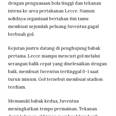
dengan penguasaan bola tinggi dan tekanan
MEDIA
PRAMUDITA
intens ke area pertahanan Lecce. Namun
solidnya organisasi bertahan tim tamu
membuat sejumlah peluang Juventus gagal
©
Resolusi.co
berbuah gol.
-
2026
Kejutan justru datang di penghujung babak
PT.
RESOLUSI
pertama. Lecce mampu mencuri gol melalui
MEDIA
PRAMUDITA
serangan balik cepat yang diselesaikan dengan
baik, membuat Juventus tertinggal 0-1 saat
turun minum. Gol tersebut membuat stadion
terdiam.
Memasuki babak kedua, Juventus
meningkatkan tempo permainan. Tekanan