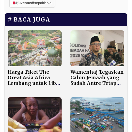
#
#juventus#sepakbola
BACA JUGA
Harga Tiket The
Wamenhaj Tegaskan
Great Asia Africa
Calon Jemaah yang
Lembang untuk Libur
Sudah Antre Tetap
Tahun Baru 2026:
Diprioritaskan di
Rp50 Ribu Jelajahi 7
Tengah Wacana War
Negara
Tiket Haji