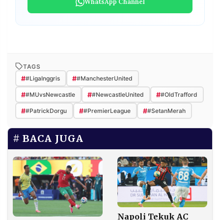
WhatsApp Channel
TAGS
#
#
#LigaInggris
#ManchesterUnited
#
#
#
#MUvsNewcastle
#NewcastleUnited
#OldTrafford
#
#
#
#PatrickDorgu
#PremierLeague
#SetanMerah
BACA JUGA
Napoli Tekuk AC