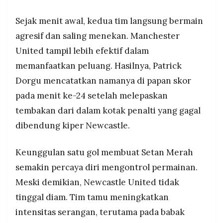
MEDIA
PRAMUDITA
Sejak menit awal, kedua tim langsung bermain
agresif dan saling menekan. Manchester
United tampil lebih efektif dalam
©
Resolusi.co
memanfaatkan peluang. Hasilnya, Patrick
-
2026
Dorgu mencatatkan namanya di papan skor
PT.
pada menit ke-24 setelah melepaskan
RESOLUSI
MEDIA
tembakan dari dalam kotak penalti yang gagal
PRAMUDITA
dibendung kiper Newcastle.
Keunggulan satu gol membuat Setan Merah
semakin percaya diri mengontrol permainan.
Meski demikian, Newcastle United tidak
tinggal diam. Tim tamu meningkatkan
intensitas serangan, terutama pada babak