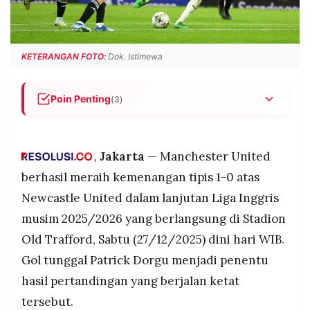
POLICY
WARGA
INFORMASI
KIRIM
IKLAN
TULISAN
KETERANGAN FOTO:
Dok. Istimewa
PENGADUAN
TERM
OF
SERVICE
Poin Penting
(3)
Patrick Dorgu mencetak gol tunggal yang
menentukan kemenangan Manchester United.
IKUTI
,
Jakarta
— Manchester United
Newcastle United tampil menekan, namun gagal
KAMI
memaksimalkan peluang.
berhasil meraih kemenangan tipis 1-0 atas
MU mengamankan tiga poin penting di lanjutan
Newcastle United dalam lanjutan Liga Inggris
Liga Inggris 2025/2026.
musim 2025/2026 yang berlangsung di Stadion
Old Trafford, Sabtu (27/12/2025) dini hari WIB.
Gol tunggal Patrick Dorgu menjadi penentu
hasil pertandingan yang berjalan ketat
©
PT.
tersebut.
RESOLUSI