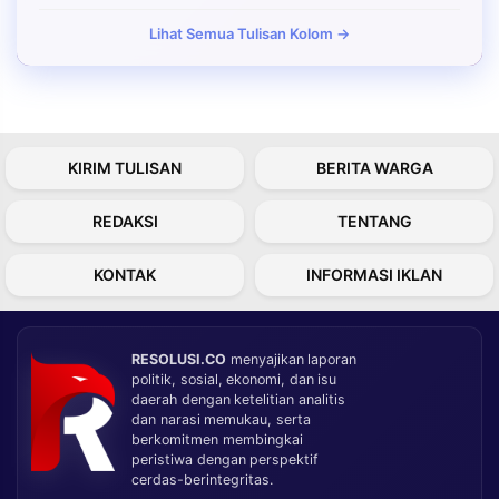
Lihat Semua Tulisan Kolom →
KIRIM TULISAN
BERITA WARGA
REDAKSI
TENTANG
KONTAK
INFORMASI IKLAN
RESOLUSI.CO
menyajikan laporan
politik, sosial, ekonomi, dan isu
daerah dengan ketelitian analitis
dan narasi memukau, serta
berkomitmen membingkai
peristiwa dengan perspektif
cerdas-berintegritas.