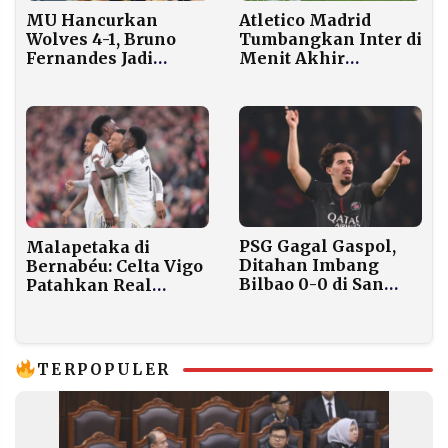
Atletico Madrid
MU Hancurkan
Tumbangkan Inter di
Wolves 4-1, Bruno
Menit Akhir
Fernandes Jadi
Gimenez Jadi
Bintang Lapangan
Penyelamat Los
Colchoneros
PSG Gagal Gaspol,
Malapetaka di
Ditahan Imbang
Bernabéu: Celta Vigo
Bilbao 0-0 di San
Patahkan Real
Mamés
Madrid 2-0
TERPOPULER