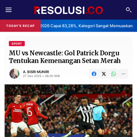
REDAKSI
TENTANG
an Haji 2026 Capai 83,28%, Kategori Sangat Memuaskan.
Kla
TODAY'S RECAP
•
RESOLUSI
IKLAN
TV
SPORT
MU vs Newcastle: Gol Patrick Dorgu
Tentukan Kemenangan Setan Merah
RUBRIKASI
EDITORIAL
AKSARA
A. BISRI MUNIRI
27 Des 2025 • 06:00 WIB
FINANSIA
PERSONA
DAERAH
NASIONAL
MANCA
SPORT
INFORMASI
PRIVACY
BERITA