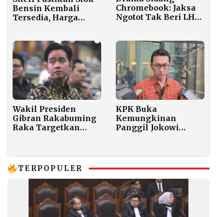
Chromebook: Jaksa
Bensin Kembali
Ngotot Tak Beri LHP,
Tersedia, Harga
Tim Nadiem Boikot
Shell Super Rp13.000
Persidangan
per Liter
Wakil Presiden
KPK Buka
Gibran Rakabuming
Kemungkinan
Raka Targetkan
Panggil Jokowi
Kontribusi Sektor
Terkait Kasus
Pariwisata Terhadap
Korupsi Kuota Haji
PDB Meningkat di
Tahun 2026
TERPOPULER