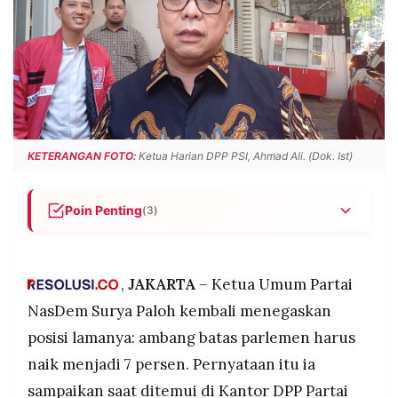
POLICY
WARGA
INFORMASI
KIRIM
IKLAN
TULISAN
PENGADUAN
TERM
OF
SERVICE
KETERANGAN FOTO:
Ketua Harian DPP PSI, Ahmad Ali. (Dok. Ist)
IKUTI
KAMI
Poin Penting
(3)
Surya Paloh menegaskan NasDem konsisten
mendorong ambang batas parlemen naik dari 4
persen menjadi 7 persen dalam revisi UU Pemilu
,
JAKARTA
– Ketua Umum Partai
yang akan mulai dibahas tahun 2026.
NasDem Surya Paloh kembali menegaskan
PSI melalui Ketua Harian Ahmad Ali menyatakan
posisi lamanya: ambang batas parlemen harus
siap menghadapi batas berapa pun, tapi
naik menjadi 7 persen. Pernyataan itu ia
mengingatkan aturan tinggi berpotensi menjadi
©
bumerang bagi partai-partai lama yang
PT.
sampaikan saat ditemui di Kantor DPP Partai
RESOLUSI