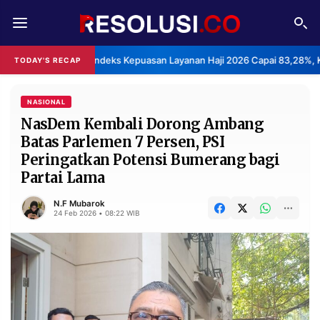
REDAKSI
TENTANG
BPS: Indeks Kepuasan Layanan Haji 2026 Capai 83,28%, K
TODAY'S RECAP
RESOLUSI
IKLAN
TV
NASIONAL
NasDem Kembali Dorong Ambang
Batas Parlemen 7 Persen, PSI
RUBRIKASI
Peringatkan Potensi Bumerang bagi
EDITORIAL
AKSARA
Partai Lama
FINANSIA
PERSONA
N.F Mubarok
24 Feb 2026 • 08:22 WIB
DAERAH
NASIONAL
MANCA
SPORT
INFORMASI
PRIVACY
BERITA