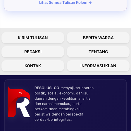
Lihat Semua Tulisan Kolom →
KIRIM TULISAN
BERITA WARGA
REDAKSI
TENTANG
KONTAK
INFORMASI IKLAN
RESOLUSI.CO
menyajikan laporan
politik, sosial, ekonomi, dan isu
daerah dengan ketelitian analitis
dan narasi memukau, serta
berkomitmen membingkai
peristiwa dengan perspektif
cerdas-berintegritas.