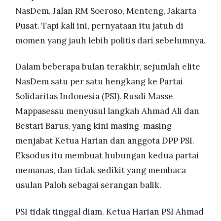
menggagasnya.
MEDIA
NasDem, Jalan RM Soeroso, Menteng, Jakarta
PRAMUDITA
Gerindra, Golkar, dan sejumlah pengamat
Pusat. Tapi kali ini, pernyataan itu jatuh di
menolak angka 7 persen sebagai terlalu tinggi;
momen yang jauh lebih politis dari sebelumnya.
ketegangan usulan ini tak lepas dari gelombang
hengkangnya elite NasDem ke PSI dalam
©
Resolusi.co
beberapa bulan terakhir.
-
Dalam beberapa bulan terakhir, sejumlah elite
2026
NasDem satu per satu hengkang ke Partai
PT.
Solidaritas Indonesia (PSI). Rusdi Masse
RESOLUSI
MEDIA
Mappasessu menyusul langkah Ahmad Ali dan
PRAMUDITA
Bestari Barus, yang kini masing-masing
menjabat Ketua Harian dan anggota DPP PSI.
Eksodus itu membuat hubungan kedua partai
memanas, dan tidak sedikit yang membaca
usulan Paloh sebagai serangan balik.
PSI tidak tinggal diam. Ketua Harian PSI Ahmad