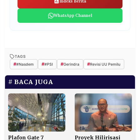
Indeks Berita
WhatsApp Channel
TAGS
#
#
#
#
#Nasdem
#PSI
Gerindra
Revisi UU Pemilu
BACA JUGA
Plafon Gate 7
Proyek Hilirisasi