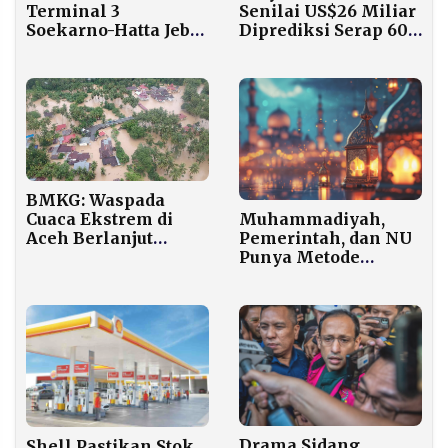
Terminal 3
Senilai US$26 Miliar
Soekarno-Hatta Jebol
Diprediksi Serap 600
saat Hujan Deras, 12
Ribu Tenaga Kerja
Penerbangan
Dialihkan ke
Bandara Lain
BMKG: Waspada
Muhammadiyah,
Cuaca Ekstrem di
Pemerintah, dan NU
Aceh Berlanjut
Punya Metode
Sampai Desember
Berbeda Tentukan
Awal Puasa Ramadan
2026
Drama Sidang
Shell Pastikan Stok