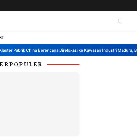
RT
ter Pabrik China Berencana Direlokasi ke Kawasan Industri Madura, Bang
ERPOPULER