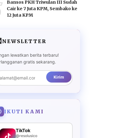
5
Bansos PKH Triwulan III Sudah
Cair ke 7 Juta KPM, Sembako ke
12 Juta KPM

NEWSLETTER
ngan lewatkan berita terbaru!
rlangganan gratis sekarang.
Kirim
IKUTI KAMI
TikTok
@resolusico