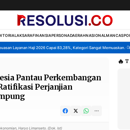
DITORIAL
AKSARA
FINANSIA
PERSONA
DAERAH
NASIONAL
MANCA
SPO
an Layanan Haji 2026 Capai 83,28%, Kategori Sangat Memuaskan.
Klas
•
🔥
T
esia Pantau Perkembangan
atifikasi Perjanjian
ampung
onomian, Haryo Limanseto. (Dok. Ist)