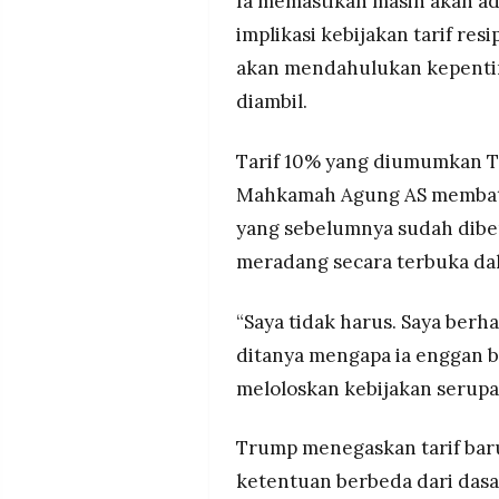
Ia memastikan masih akan a
implikasi kebijakan tarif resi
akan mendahulukan kepentin
diambil.
Tarif 10% yang diumumkan T
Mahkamah Agung AS membatal
yang sebelumnya sudah dibe
meradang secara terbuka dal
“Saya tidak harus. Saya berh
ditanya mengapa ia enggan 
meloloskan kebijakan serupa
Trump menegaskan tarif baru 
ketentuan berbeda dari das