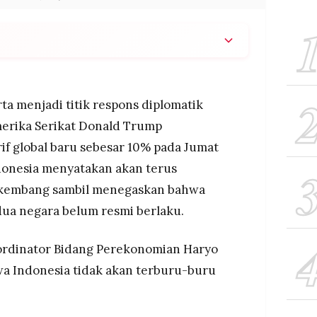
i Jubir Kemenko Perekonomian Haryo Limanseto
tau kebijakan tarif 10% baru Trump, sembari
n dagang RI-AS belum berlaku karena masih
ta menjadi titik respons diplomatik
i dari kedua pihak.
merika Serikat Donald Trump
mkan Trump pada Jumat (20/2/2026) melalui
f global baru sebesar 10% pada Jumat
an Pasal 122, dikeluarkan hanya beberapa jam
embatalkan kebijakan tarif resiprokal yang
donesia menyatakan akan terus
n.
rkembang sambil menegaskan bahwa
 mencari cara memberlakukan tarif tanpa harus
dua negara belum resmi berlaku.
, sehingga perkembangan kebijakan perdagangan
idakpastian.
ordinator Bidang Perekonomian Haryo
a Indonesia tidak akan terburu-buru