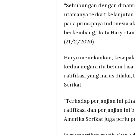
MEDIA
“Sehubungan dengan dinamika
PRAMUDITA
utamanya terkait kelanjutan
pada prinsipnya Indonesia a
berkembang,” kata Haryo Li
©
Resolusi.co
-
(21/2/2026).
2026
PT.
Haryo menekankan, kesepak
RESOLUSI
MEDIA
kedua negara itu belum bisa
PRAMUDITA
ratifikasi yang harus dilalui
Serikat.
“Terhadap perjanjian ini pih
ratifikasi dan perjanjian ini
Amerika Serikat juga perlu p