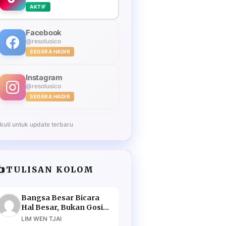
AKTIF
Facebook
@resolusico
SEGERA HADIR
Instagram
@resolusico
SEGERA HADIR
Ikuti untuk update terbaru
️
TULISAN KOLOM
Bangsa Besar Bicara
Hal Besar, Bukan Gosip
Murahan
LIM WEN TJAI