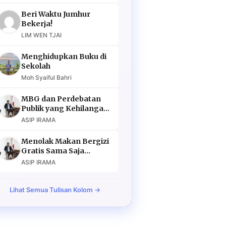
Beri Waktu Jumhur
Bekerja!
LIM WEN TJAI
Menghidupkan Buku di
Sekolah
Moh Syaiful Bahri
MBG dan Perdebatan
Publik yang Kehilangan
Argumen
ASIP IRAMA
Menolak Makan Bergizi
Gratis Sama Saja
Menolak Masa Depan
ASIP IRAMA
Lihat Semua Tulisan Kolom →