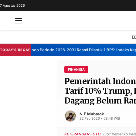
7 Agustus 2026
REDAKSI
TENTANG
RESOLUSI
IKLAN
E
TV
m TBM Sumenep Periode 2026-2031 Resmi Dilantik
BPS: Indeks Kepuas
TODAY'S RECAP
•
RUBRIKASI
EDITORIAL
AKSARA
FINANSIA
Pemerintah Indon
FINANSIA
PERSONA
Tarif 10% Trump, R
DAERAH
NASIONAL
Dagang Belum R
MANCA
SPORT
N.F Mubarok
22 Feb 2026 • 08:48 WIB
INFORMASI
KETERANGAN FOTO:
Jubir Kemenko Perek
PRIVACY
BERITA