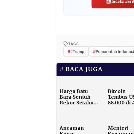
Indeks Beri
TAGS
#
#
#Trump
Pemerintah Indonesi
BACA JUGA
Harga Batu
Bitcoin
Bara Sentuh
Tembus U
Rekor Setahun
88.000 di 
di US$120,
2026, Dog
China Rapikan
dan Carda
Sektor Energi
Melejit H
7 Persen
Ancaman
Menteri
Keras
Keuangan