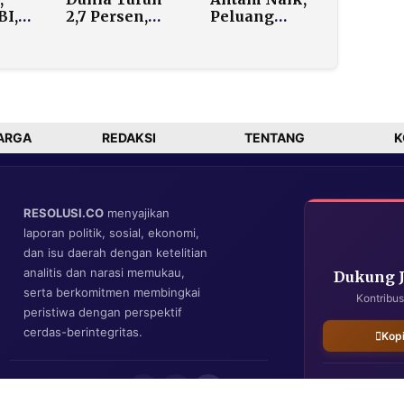
Kenaikan
BI,
2,7 Persen,
Peluang
Bulan Ini
Brent Tembus
Untung Jual
eg
USD 67 per
Emas Makin
at
Barel
Terbuka
i
ARGA
REDAKSI
TENTANG
K
RESOLUSI.CO
menyajikan
laporan politik, sosial, ekonomi,
dan isu daerah dengan ketelitian
analitis dan narasi memukau,
Dukung 
serta berkomitmen membingkai
Kontribus
peristiwa dengan perspektif
cerdas-berintegritas.
Kop
IKUTI KAMI