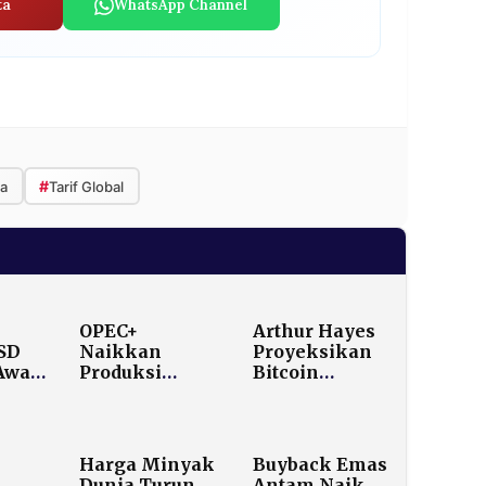
ta
WhatsApp Channel
#
a
Tarif Global
OPEC+
Arthur Hayes
SD
Naikkan
Proyeksikan
Awal
Produksi
Bitcoin
ecoin
Minyak
Berpotensi
no
188.000 Barel
Reli Kuat pada
ingga
Per Hari Mulai
2026 Didorong
Juni, Lebih
Likuiditas
Harga Minyak
Buyback Emas
Rendah dari
Dolar AS
,
Dunia Turun
Antam Naik,