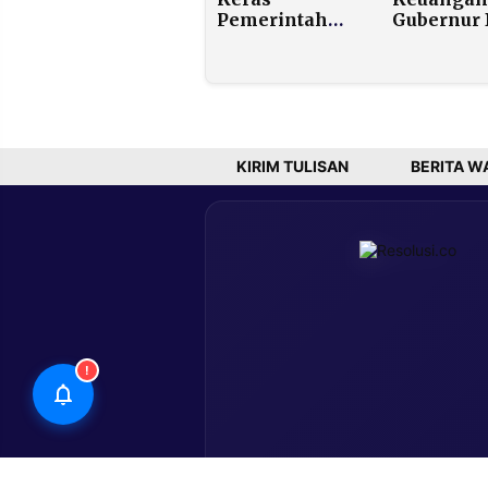
Pemerintah
Gubernur 
untuk Pelaku
dan
Goreng
Mensesn
Saham, Ada
Gelar Rap
Apa?
Koordinas
Bahas
Stabilitas
Rupiah
KIRIM TULISAN
BERITA W
!