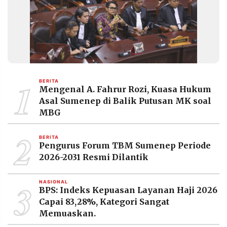
MEDIA
PRAMUDITA
©
Resolusi.co
-
2026
1
BERITA
Mengenal A. Fahrur Rozi, Kuasa Hukum
PT.
Asal Sumenep di Balik Putusan MK soal
RESOLUSI
MEDIA
MBG
PRAMUDITA
2
BERITA
Pengurus Forum TBM Sumenep Periode
2026-2031 Resmi Dilantik
3
NASIONAL
BPS: Indeks Kepuasan Layanan Haji 2026
Capai 83,28%, Kategori Sangat
Memuaskan.