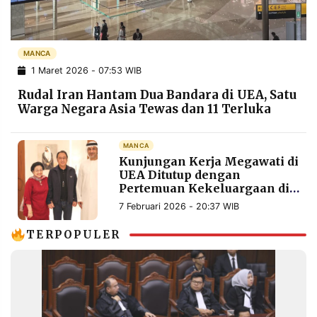
POLICY
WARGA
INFORMASI
KIRIM
IKLAN
TULISAN
MANCA
1 Maret 2026 - 07:53 WIB
PENGADUAN
TERM
OF
Rudal Iran Hantam Dua Bandara di UEA, Satu
SERVICE
Warga Negara Asia Tewas dan 11 Terluka
MANCA
IKUTI
Kunjungan Kerja Megawati di
KAMI
UEA Ditutup dengan
Pertemuan Kekeluargaan di
Rumah Dubes
7 Februari 2026 - 20:37 WIB
TERPOPULER
©
PT.
RESOLUSI