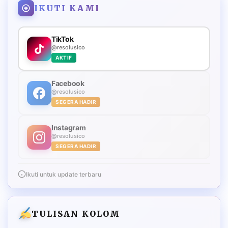
IKUTI KAMI
TikTok
@resolusico
AKTIF
Facebook
@resolusico
SEGERA HADIR
Instagram
@resolusico
SEGERA HADIR
Ikuti untuk update terbaru
TULISAN KOLOM