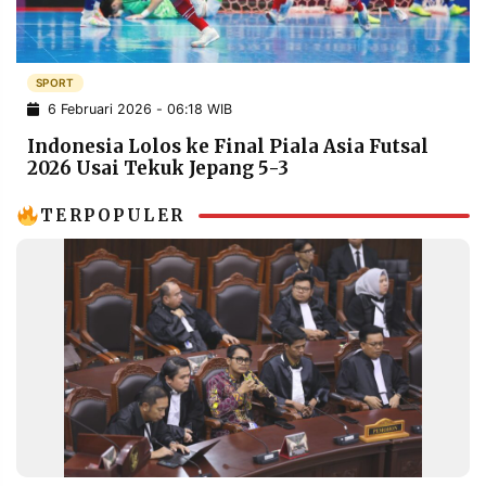
POLICY
WARGA
INFORMASI
KIRIM
IKLAN
TULISAN
SPORT
6 Februari 2026 - 06:18 WIB
PENGADUAN
TERM
OF
Indonesia Lolos ke Final Piala Asia Futsal
SERVICE
2026 Usai Tekuk Jepang 5-3
TERPOPULER
IKUTI
KAMI
©
PT.
RESOLUSI