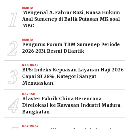
MEDIA
PRAMUDITA
1
BERITA
Mengenal A. Fahrur Rozi, Kuasa Hukum
Asal Sumenep di Balik Putusan MK soal
MBG
©
Resolusi.co
2
-
BERITA
2026
Pengurus Forum TBM Sumenep Periode
2026-2031 Resmi Dilantik
PT.
RESOLUSI
MEDIA
3
PRAMUDITA
NASIONAL
BPS: Indeks Kepuasan Layanan Haji 2026
Capai 83,28%, Kategori Sangat
Memuaskan.
4
DAERAH
Klaster Pabrik China Berencana
Direlokasi ke Kawasan Industri Madura,
Bangkalan
NASIONAL