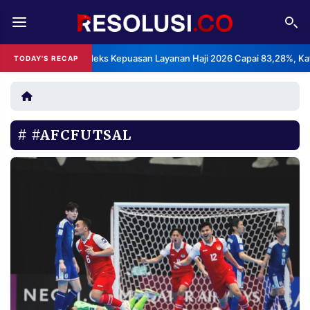
REDAKSI
TENTANG
BPS: Indeks Kepuasan Layanan Haji 2026 Capai 83,28%, Kategori
TODAY'S RECAP
RESOLUSI
IKLAN
TV
#AFCFUTSAL
RUBRIKASI
EDITORIAL
AKSARA
FINANSIA
PERSONA
DAERAH
NASIONAL
MANCA
SPORT
INFORMASI
PRIVACY
BERITA