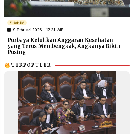
POLICY
WARGA
INFORMASI
KIRIM
IKLAN
TULISAN
FINANSIA
9 Februari 2026 - 12:31 WIB
PENGADUAN
TERM
OF
Purbaya Keluhkan Anggaran Kesehatan
SERVICE
yang Terus Membengkak, Angkanya Bikin
Pusing
TERPOPULER
IKUTI
KAMI
©
PT.
RESOLUSI