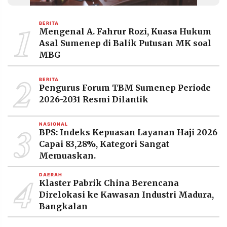
MEDIA
PRAMUDITA
1
BERITA
Mengenal A. Fahrur Rozi, Kuasa Hukum
Asal Sumenep di Balik Putusan MK soal
©
MBG
Resolusi.co
-
2
2026
BERITA
Pengurus Forum TBM Sumenep Periode
PT.
2026-2031 Resmi Dilantik
RESOLUSI
MEDIA
PRAMUDITA
3
NASIONAL
BPS: Indeks Kepuasan Layanan Haji 2026
Capai 83,28%, Kategori Sangat
Memuaskan.
4
DAERAH
Klaster Pabrik China Berencana
Direlokasi ke Kawasan Industri Madura,
Bangkalan