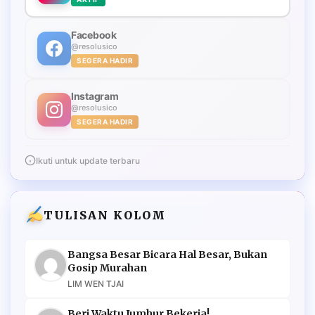
Facebook
@resolusico
SEGERA HADIR
Instagram
@resolusico
SEGERA HADIR
Ikuti untuk update terbaru
TULISAN KOLOM
Bangsa Besar Bicara Hal Besar, Bukan
Gosip Murahan
LIM WEN TJAI
Beri Waktu Jumhur Bekerja!