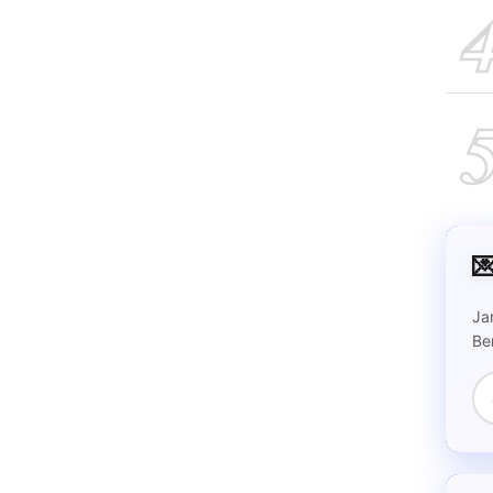

Ja
Be