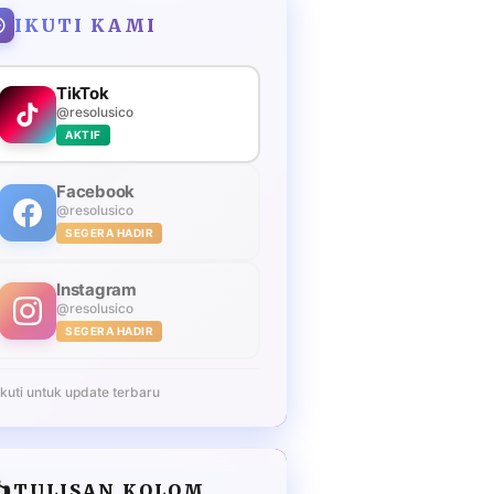
IKUTI KAMI
TikTok
@resolusico
AKTIF
Facebook
@resolusico
SEGERA HADIR
Instagram
@resolusico
SEGERA HADIR
Ikuti untuk update terbaru
️
TULISAN KOLOM