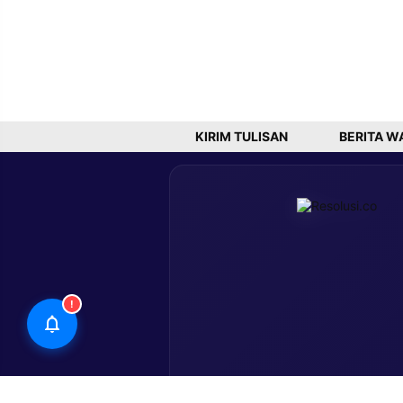
KIRIM TULISAN
BERITA W
!