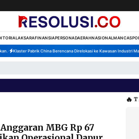
DITORIAL
AKSARA
FINANSIA
PERSONA
DAERAH
NASIONAL
MANCA
SPO
.
Klaster Pabrik China Berencana Direlokasi ke Kawasan Industri Madu
•
🔥
T
 Anggaran MBG Rp 67
tikan Operasional Dapur