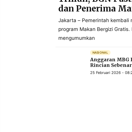
POLICY
WARGA
dan Penerima Ma
INFORMASI
KIRIM
IKLAN
TULISAN
Jakarta – Pemerintah kembal
program Makan Bergizi Gratis
PENGADUAN
TERM
OF
mengumumkan
SERVICE
NASIONAL
Anggaran MBG Di
IKUTI
Rincian Sebena
KAMI
25 Februari 2026 - 08:
©
PT.
RESOLUSI