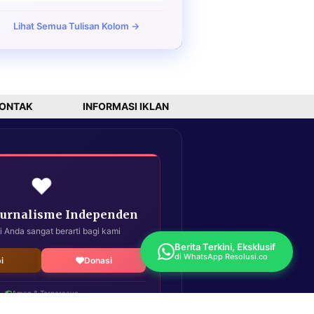
Lihat Semua Tulisan Kolom →
ONTAK
INFORMASI IKLAN
❤️
Jurnalisme Independen
i Anda sangat berarti bagi kami
Berita Terkini, Eksklusif
di WhatsApp Resolusi.co
i
Donasi
Aman & Terpercaya