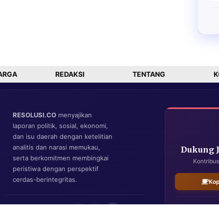
ARGA
REDAKSI
TENTANG
K
RESOLUSI.CO
menyajikan
laporan politik, sosial, ekonomi,
dan isu daerah dengan ketelitian
analitis dan narasi memukau,
Dukung 
serta berkomitmen membingkai
Kontribus
peristiwa dengan perspektif
cerdas-berintegritas.
Kop
IKUTI KAMI