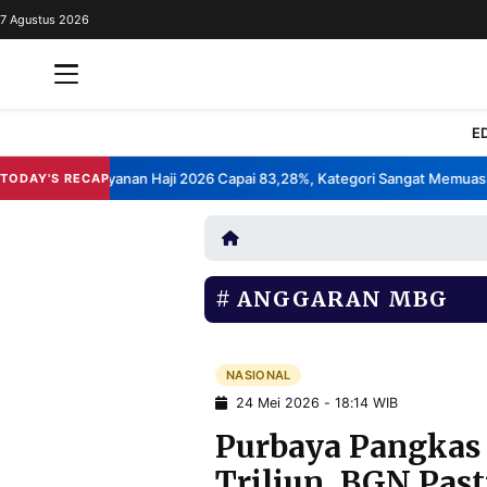
7 Agustus 2026
REDAKSI
TENTANG
RESOLUSI
IKLAN
E
TV
 Kepuasan Layanan Haji 2026 Capai 83,28%, Kategori Sangat Memuaskan
TODAY'S RECAP
RUBRIKASI
EDITORIAL
AKSARA
FINANSIA
PERSONA
ANGGARAN MBG
DAERAH
NASIONAL
MANCA
SPORT
NASIONAL
24 Mei 2026 - 18:14 WIB
Purbaya Pangkas
INFORMASI
Triliun, BGN Pas
PRIVACY
BERITA