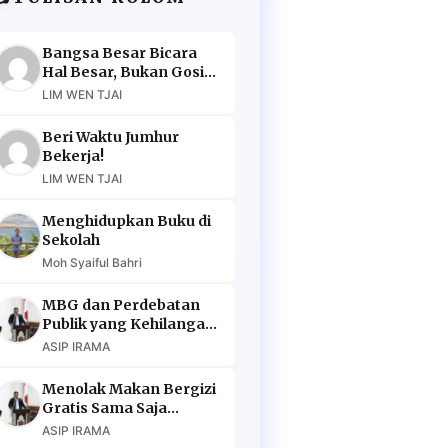
Bangsa Besar Bicara
Hal Besar, Bukan Gosip
Murahan
LIM WEN TJAI
Beri Waktu Jumhur
Bekerja!
LIM WEN TJAI
Menghidupkan Buku di
Sekolah
Moh Syaiful Bahri
MBG dan Perdebatan
Publik yang Kehilangan
Argumen
ASIP IRAMA
Menolak Makan Bergizi
Gratis Sama Saja
Menolak Masa Depan
ASIP IRAMA