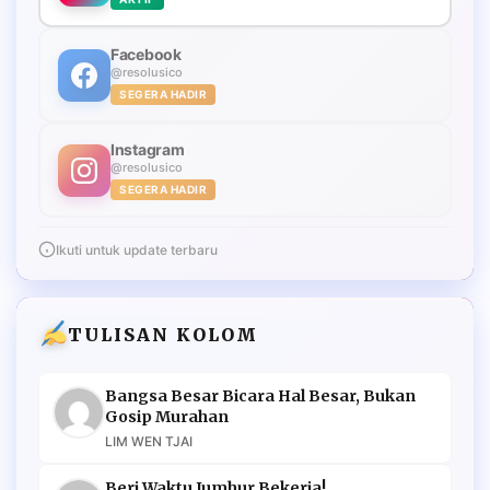
Facebook
@resolusico
SEGERA HADIR
Instagram
@resolusico
SEGERA HADIR
Ikuti untuk update terbaru
TULISAN KOLOM
Bangsa Besar Bicara Hal Besar, Bukan
Gosip Murahan
LIM WEN TJAI
Beri Waktu Jumhur Bekerja!