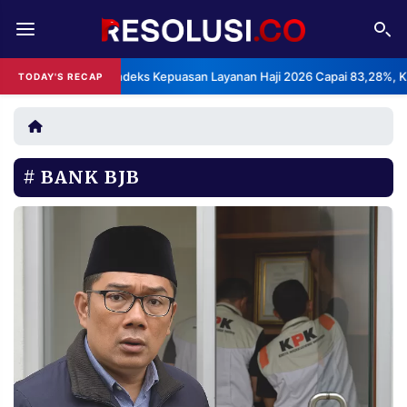
REDAKSI
TENTANG
BPS: Indeks Kepuasan Layanan Haji 2026 Capai 83,28%, Kategor
TODAY'S RECAP
•
RESOLUSI
IKLAN
TV
BANK BJB
RUBRIKASI
EDITORIAL
AKSARA
FINANSIA
PERSONA
DAERAH
NASIONAL
MANCA
SPORT
INFORMASI
PRIVACY
BERITA