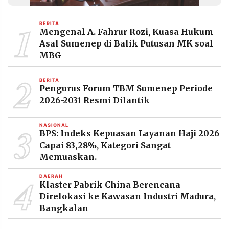
MEDIA
PRAMUDITA
1
BERITA
Mengenal A. Fahrur Rozi, Kuasa Hukum
Asal Sumenep di Balik Putusan MK soal
©
MBG
Resolusi.co
-
2
2026
BERITA
Pengurus Forum TBM Sumenep Periode
PT.
2026-2031 Resmi Dilantik
RESOLUSI
MEDIA
PRAMUDITA
3
NASIONAL
BPS: Indeks Kepuasan Layanan Haji 2026
Capai 83,28%, Kategori Sangat
Memuaskan.
4
DAERAH
Klaster Pabrik China Berencana
Direlokasi ke Kawasan Industri Madura,
Bangkalan