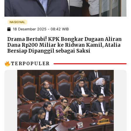
POLICY
WARGA
INFORMASI
KIRIM
IKLAN
TULISAN
NASIONAL
18 Desember 2025 - 08:42 WIB
PENGADUAN
TERM
OF
Drama Bertubi! KPK Bongkar Dugaan Aliran
SERVICE
Dana Rp200 Miliar ke Ridwan Kamil, Atalia
Bersiap Dipanggil sebagai Saksi
TERPOPULER
IKUTI
KAMI
©
PT.
RESOLUSI