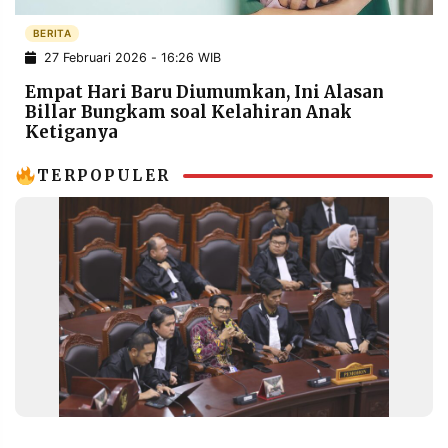
POLICY
WARGA
BERITA
INFORMASI
KIRIM
27 Februari 2026 - 16:26 WIB
IKLAN
TULISAN
Empat Hari Baru Diumumkan, Ini Alasan
PENGADUAN
TERM
Billar Bungkam soal Kelahiran Anak
OF
Ketiganya
SERVICE
TERPOPULER
IKUTI
KAMI
©
PT.
RESOLUSI