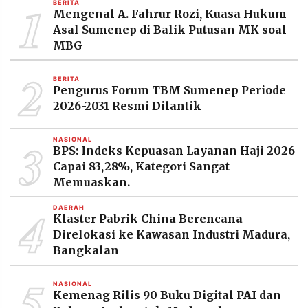
1
BERITA
MEDIA
Mengenal A. Fahrur Rozi, Kuasa Hukum
PRAMUDITA
Asal Sumenep di Balik Putusan MK soal
MBG
2
©
BERITA
Resolusi.co
Pengurus Forum TBM Sumenep Periode
-
2026
2026-2031 Resmi Dilantik
PT.
3
RESOLUSI
NASIONAL
MEDIA
BPS: Indeks Kepuasan Layanan Haji 2026
PRAMUDITA
Capai 83,28%, Kategori Sangat
Memuaskan.
4
DAERAH
Klaster Pabrik China Berencana
Direlokasi ke Kawasan Industri Madura,
Bangkalan
5
NASIONAL
Kemenag Rilis 90 Buku Digital PAI dan