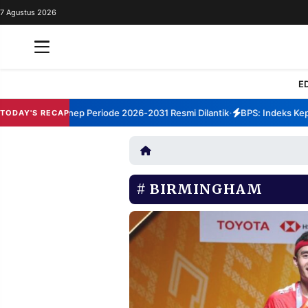
7 Agustus 2026
REDAKSI
TENTANG
RESOLUSI
IKLAN
E
TV
 TBM Sumenep Periode 2026-2031 Resmi Dilantik
BPS: Indeks Kepuas
TODAY'S RECAP
•
RUBRIKASI
EDITORIAL
AKSARA
FINANSIA
PERSONA
BIRMINGHAM
DAERAH
NASIONAL
MANCA
SPORT
INFORMASI
PRIVACY
BERITA