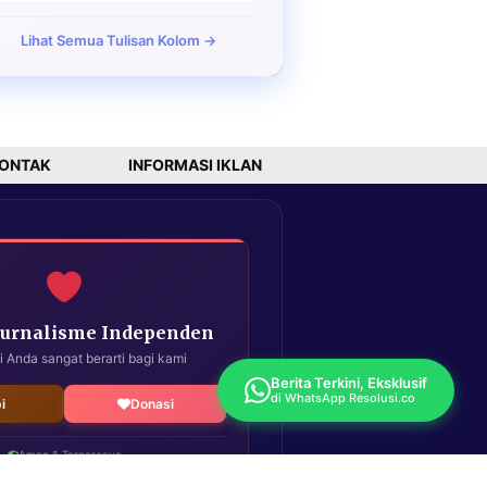
Lihat Semua Tulisan Kolom →
ONTAK
INFORMASI IKLAN
Jurnalisme Independen
i Anda sangat berarti bagi kami
Berita Terkini, Eksklusif
di WhatsApp Resolusi.co
i
Donasi
Aman & Terpercaya