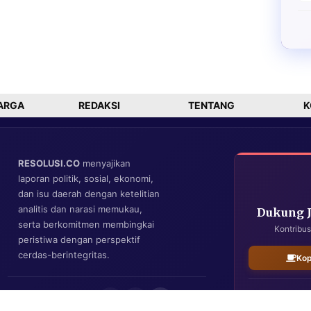
ARGA
REDAKSI
TENTANG
K
RESOLUSI.CO
menyajikan
laporan politik, sosial, ekonomi,
dan isu daerah dengan ketelitian
analitis dan narasi memukau,
Dukung 
serta berkomitmen membingkai
Kontribus
peristiwa dengan perspektif
cerdas-berintegritas.
Kop
IKUTI KAMI