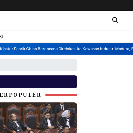
RT
ter Pabrik China Berencana Direlokasi ke Kawasan Industri Madura, Bang
ERPOPULER