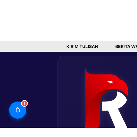
KIRIM TULISAN
BERITA W
!