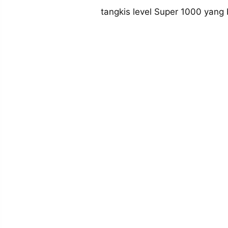
MEDIA
tangkis level Super 1000 yang
PRAMUDITA
©
Resolusi.co
-
2026
PT.
RESOLUSI
MEDIA
PRAMUDITA