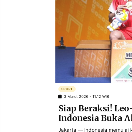
POLICY
WARGA
INFORMASI
KIRIM
IKLAN
TULISAN
PENGADUAN
TERM
OF
SERVICE
IKUTI
KAMI
SPORT
3 Maret 2026 - 11:12 WIB
Siap Beraksi! Le
Indonesia Buka Al
©
PT.
Jakarta — Indonesia memulai k
RESOLUSI