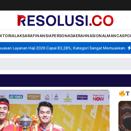
DITORIAL
AKSARA
FINANSIA
PERSONA
DAERAH
NASIONAL
MANCA
SPO
an Layanan Haji 2026 Capai 83,28%, Kategori Sangat Memuaskan.
Klas
•
T