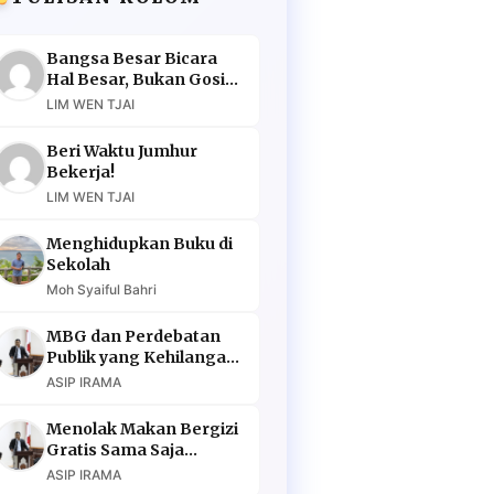
Bangsa Besar Bicara
Hal Besar, Bukan Gosip
Murahan
LIM WEN TJAI
Beri Waktu Jumhur
Bekerja!
LIM WEN TJAI
Menghidupkan Buku di
Sekolah
Moh Syaiful Bahri
MBG dan Perdebatan
Publik yang Kehilangan
Argumen
ASIP IRAMA
Menolak Makan Bergizi
Gratis Sama Saja
Menolak Masa Depan
ASIP IRAMA