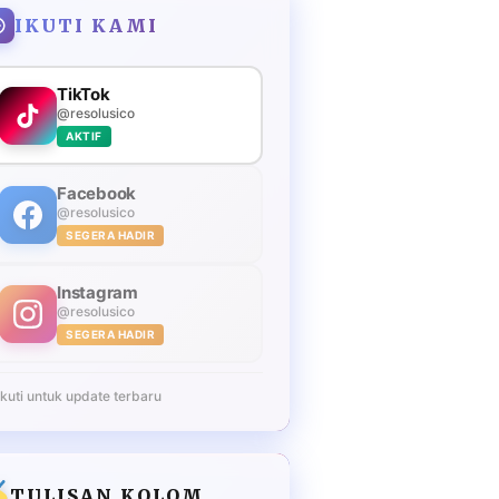
IKUTI KAMI
TikTok
@resolusico
AKTIF
Facebook
@resolusico
SEGERA HADIR
Instagram
@resolusico
SEGERA HADIR
Ikuti untuk update terbaru
TULISAN KOLOM