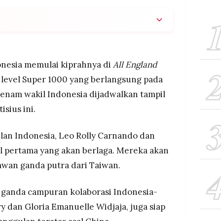
lkan tampil di babak awal All England 2026 pada
agas membuka laga.
asi pemain senior dan debutan, termasuk
nesia memulai kiprahnya di
All England
nghadapi unggulan teratas.
 level Super 1000 yang berlangsung pada
atisasi di Inggris dan fokus ke pertandingan,
, enam wakil Indonesia dijadwalkan tampil
a menunjukkan antusias tinggi.
isius ini.
an Indonesia, Leo Rolly Carnando dan
l pertama yang akan berlaga. Mereka akan
an ganda putra dari Taiwan.
 ganda campuran kolaborasi Indonesia-
y dan Gloria Emanuelle Widjaja, juga siap