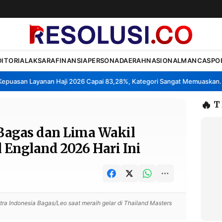
DITORIAL
AKSARA
FINANSIA
PERSONA
DAERAH
NASIONAL
MANCA
SPO
uasan Layanan Haji 2026 Capai 83,28%, Kategori Sangat Memuaskan.
•
🔥
T
-Bagas dan Lima Wakil
 England 2026 Hari Ini
a Indonesia Bagas/Leo saat meraih gelar di Thailand Masters