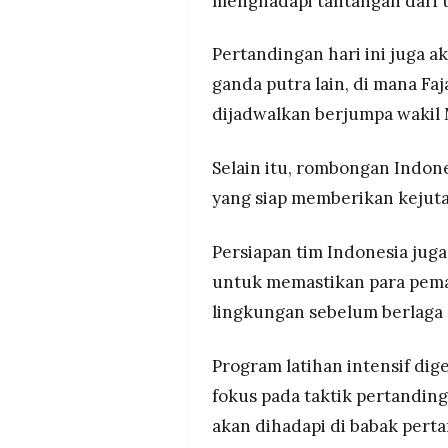
menghadapi tantangan dari u
MEDIA
PRAMUDITA
Pertandingan hari ini juga a
ganda putra lain, di mana Fa
©
dijadwalkan berjumpa wakil M
Resolusi.co
-
2026
Selain itu, rombongan Indo
PT.
yang siap memberikan kejuta
RESOLUSI
MEDIA
PRAMUDITA
Persiapan tim Indonesia juga
untuk memastikan para pema
lingkungan sebelum berlaga 
Program latihan intensif dig
fokus pada taktik pertandin
akan dihadapi di babak pert