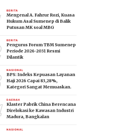
1
BERITA
Mengenal A. Fahrur Rozi, Kuasa
Hukum Asal Sumenep di Balik
Putusan MK soal MBG
2
BERITA
Pengurus Forum TBM Sumenep
Periode 2026-2031 Resmi
Dilantik
3
NASIONAL
BPS: Indeks Kepuasan Layanan
Haji 2026 Capai 83,28%,
Kategori Sangat Memuaskan.
4
DAERAH
Klaster Pabrik China Berencana
Direlokasi ke Kawasan Industri
Madura, Bangkalan
NASIONAL