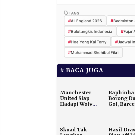
TAGS
#
#
All England 2026
Badminton 
#
#
Bulutangkis Indonesia
Fajar 
#
#
Hee Yong Kai Terry
Jadwal In
#
Muhammad Shohibul Fikri
BACA JUGA
Manchester
Raphinha
United Siap
Borong D
Hadapi Wolves
Gol, Barc
dalam Laga
Tekuk
Krusial Liga
Osasuna 2
Inggris
dan Kokoh
Puncak La
Skuad Tak
Hasil Dra