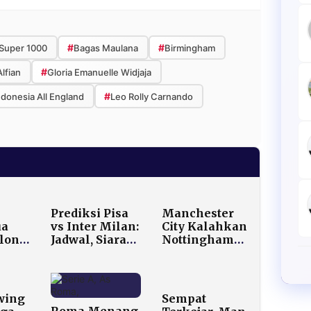
#
#
Super 1000
Bagas Maulana
Birmingham
#
Alfian
Gloria Emanuelle Widjaja
#
donesia All England
Leo Rolly Carnando
Prediksi Pisa
Manchester
ua
vs Inter Milan:
City Kalahkan
elona
Jadwal, Siaran
Nottingham
Langsung, dan
Forest 2–1,
-0
Peluang
Mental Juara
 di
Nerazzurri Asli
Kembali
Liga
Menang
Terlihat
wing
Sempat