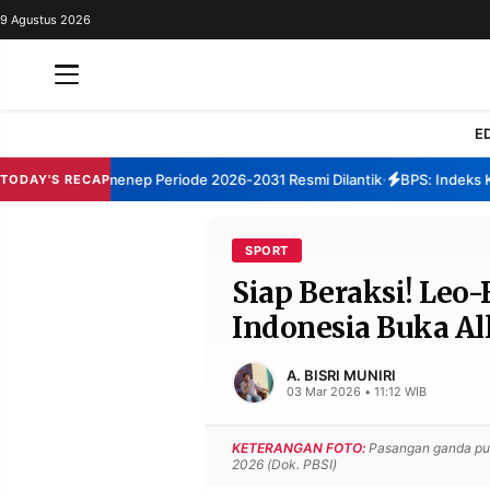
9 Agustus 2026
REDAKSI
TENTANG
RESOLUSI
IKLAN
E
TV
rum TBM Sumenep Periode 2026-2031 Resmi Dilantik
BPS: Indeks Kep
TODAY'S RECAP
•
RUBRIKASI
EDITORIAL
AKSARA
SPORT
Siap Beraksi! Leo
FINANSIA
PERSONA
Indonesia Buka All
DAERAH
NASIONAL
MANCA
SPORT
A. BISRI MUNIRI
03 Mar 2026 • 11:12 WIB
KETERANGAN FOTO:
Pasangan ganda putr
INFORMASI
2026 (Dok. PBSI)
PRIVACY
BERITA