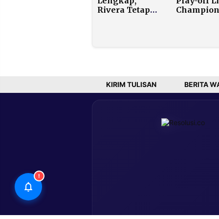
Lengkap,
Play-off L
Rivera Tetap
Champion
Pasang Target
2025/2026
Tiga Poin di
Deretan D
Jepara
Penuh
Tantanga
Benfica v
Real Madr
Ulang
KIRIM TULISAN
BERITA W
!