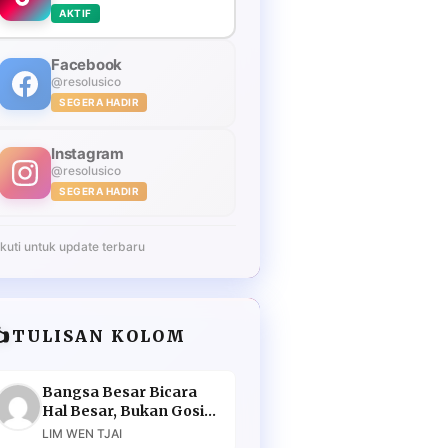
AKTIF
Facebook
@resolusico
SEGERA HADIR
Instagram
@resolusico
SEGERA HADIR
Ikuti untuk update terbaru
️
TULISAN KOLOM
Bangsa Besar Bicara
Hal Besar, Bukan Gosip
Murahan
LIM WEN TJAI