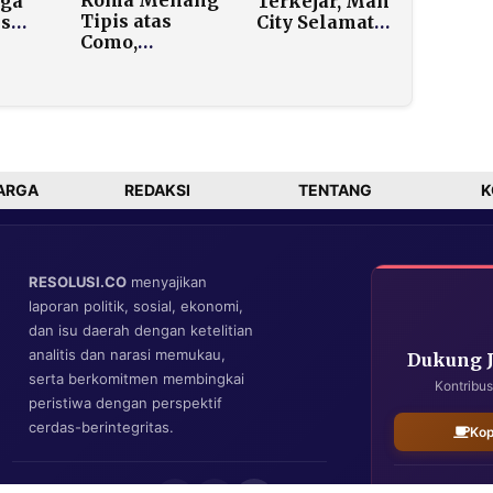
Roma Menang
iga
Terkejar, Man
Tipis atas
s
City Selamat
Como,
:
dari Laga
Pertahankan
uel
Horor Berkat
Tren Positif di
Gol Telat Phil
Liga Italia
n,
Foden
s
id
ARGA
REDAKSI
TENTANG
K
RESOLUSI.CO
menyajikan
laporan politik, sosial, ekonomi,
dan isu daerah dengan ketelitian
analitis dan narasi memukau,
Dukung 
serta berkomitmen membingkai
Kontribus
peristiwa dengan perspektif
cerdas-berintegritas.
Kop