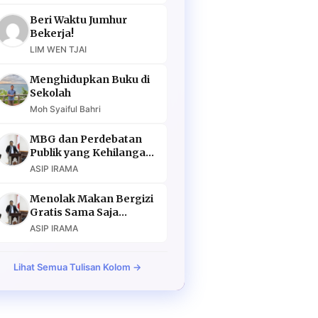
Beri Waktu Jumhur
Bekerja!
LIM WEN TJAI
Menghidupkan Buku di
Sekolah
Moh Syaiful Bahri
MBG dan Perdebatan
Publik yang Kehilangan
Argumen
ASIP IRAMA
Menolak Makan Bergizi
Gratis Sama Saja
Menolak Masa Depan
ASIP IRAMA
Lihat Semua Tulisan Kolom →