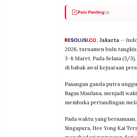
POLICY
WARGA
Poin Penting
(3)
INFORMASI
KIRIM
IKLAN
TULISAN
Enam wakil Indonesia dijadwa
Selasa (3/3), dengan Leo-B
PENGADUAN
TERM
OF
Indonesia menurunkan kombin
,
Jakarta
— Indo
SERVICE
pasangan gado-gado yang me
2026, turnamen bulu tangkis
Tim telah menyelesaikan aklim
3–8 Maret. Pada Selasa (3/3)
dengan beberapa pemain mud
di babak awal kejuaraan prest
IKUTI
KAMI
Pasangan ganda putra unggul
Bagas Maulana, menjadi waki
membuka pertandingan melaw
Pada waktu yang bersamaan,
Singapura, Hee Yong Kai Terr
©
PT.
RESOLUSI