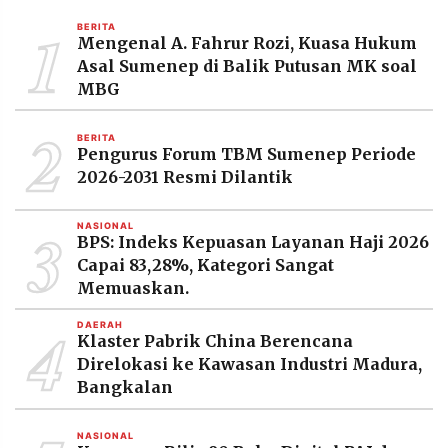
MEDIA
1
PRAMUDITA
BERITA
Mengenal A. Fahrur Rozi, Kuasa Hukum
Asal Sumenep di Balik Putusan MK soal
MBG
©
Resolusi.co
2
-
BERITA
2026
Pengurus Forum TBM Sumenep Periode
2026-2031 Resmi Dilantik
PT.
RESOLUSI
MEDIA
3
PRAMUDITA
NASIONAL
BPS: Indeks Kepuasan Layanan Haji 2026
Capai 83,28%, Kategori Sangat
Memuaskan.
4
DAERAH
Klaster Pabrik China Berencana
Direlokasi ke Kawasan Industri Madura,
Bangkalan
NASIONAL