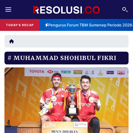
REDAKSI
TENTANG
Pengurus Forum TBM Sumenep Periode 2026-2
TODAY'S RECAP
RESOLUSI
IKLAN
TV
MUHAMMAD SHOHIBUL FIKRI
RUBRIKASI
EDITORIAL
AKSARA
FINANSIA
PERSONA
DAERAH
NASIONAL
MANCA
SPORT
INFORMASI
PRIVACY
BERITA