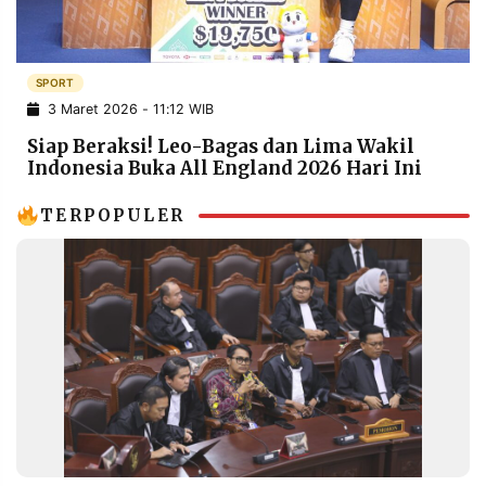
POLICY
WARGA
INFORMASI
KIRIM
IKLAN
TULISAN
SPORT
3 Maret 2026 - 11:12 WIB
PENGADUAN
TERM
OF
Siap Beraksi! Leo-Bagas dan Lima Wakil
SERVICE
Indonesia Buka All England 2026 Hari Ini
TERPOPULER
IKUTI
KAMI
©
PT.
RESOLUSI