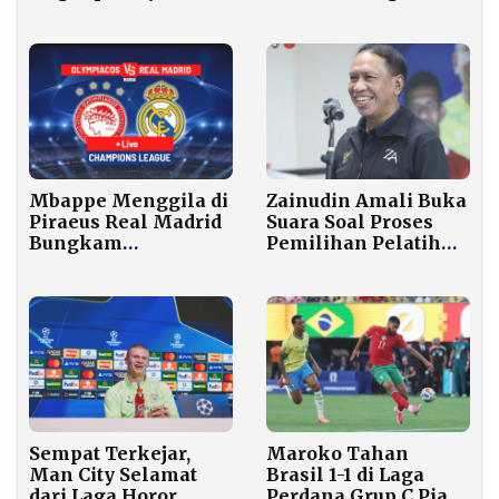
Usai Final Dramatis
Mbappe Menggila di
Zainudin Amali Buka
Piraeus Real Madrid
Suara Soal Proses
Bungkam
Pemilihan Pelatih
Olympiakos 4–3
Baru Timnas
dalam Laga Penuh
Indonesia
Ledakan
Sempat Terkejar,
Maroko Tahan
Man City Selamat
Brasil 1-1 di Laga
dari Laga Horor
Perdana Grup C Piala