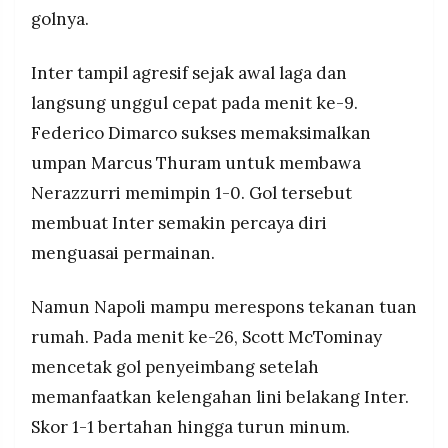
MEDIA
golnya.
PRAMUDITA
Inter tampil agresif sejak awal laga dan
langsung unggul cepat pada menit ke-9.
©
Resolusi.co
Federico Dimarco sukses memaksimalkan
-
2026
umpan Marcus Thuram untuk membawa
PT.
Nerazzurri memimpin 1-0. Gol tersebut
RESOLUSI
MEDIA
membuat Inter semakin percaya diri
PRAMUDITA
menguasai permainan.
Namun Napoli mampu merespons tekanan tuan
rumah. Pada menit ke-26, Scott McTominay
mencetak gol penyeimbang setelah
memanfaatkan kelengahan lini belakang Inter.
Skor 1-1 bertahan hingga turun minum.