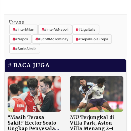
TAGS
#
#
#
#InterMilan
#InterVsNapoli
#LigaItalia
#
#
#
#Napoli
#ScottMcTominay
#SepakBolaEropa
#
#SerieAItalia
BACA JUGA
“Masih Terasa
MU Terjungkal di
Sakit,” Hector Souto
Villa Park, Aston
Ungkap Penyesalan
Villa Menang 2–1