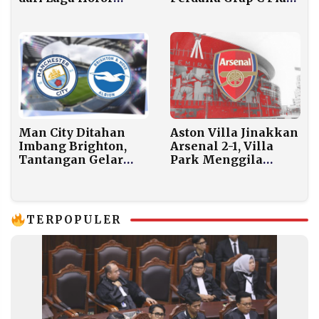
Berkat Gol Telat Phil
Dunia 2026
Foden
Man City Ditahan
Aston Villa Jinakkan
Imbang Brighton,
Arsenal 2-1, Villa
Tantangan Gelar
Park Menggila
Kian Berat
Malam Ini
TERPOPULER