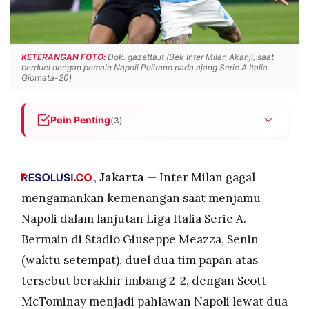
POLICY
WARGA
INFORMASI
KIRIM
IKLAN
TULISAN
KETERANGAN FOTO:
Dok. gazetta.it (Bek Inter Milan Akanji, saat
berduel dengan pemain Napoli Politano pada ajang Serie A Italia
PENGADUAN
TERM
Giornata-20)
OF
SERVICE
Poin Penting
(3)
Inter Milan ditahan imbang Napoli 2-2 dalam laga
IKUTI
sengit Serie A di Giuseppe Meazza.
KAMI
,
Jakarta
— Inter Milan gagal
Scott McTominay menjadi pahlawan Napoli
dengan mencetak dua gol penyeimbang.
mengamankan kemenangan saat menjamu
Hasil ini membuat Inter gagal memperlebar jarak
Napoli dalam lanjutan Liga Italia Serie A.
di papan atas klasemen.
Bermain di Stadio Giuseppe Meazza, Senin
(waktu setempat), duel dua tim papan atas
tersebut berakhir imbang 2-2, dengan Scott
©
PT.
McTominay menjadi pahlawan Napoli lewat dua
RESOLUSI