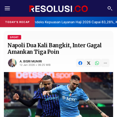
REDAKSI
TENTANG
BPS: Indeks Kepuasan Layanan Haji 2026 Capai 83,28%, K
TODAY'S RECAP
RESOLUSI
IKLAN
TV
SPORT
Napoli Dua Kali Bangkit, Inter Gagal
Amankan Tiga Poin
RUBRIKASI
EDITORIAL
AKSARA
A. BISRI MUNIRI
12 Jan 2026 • 06:25 WIB
FINANSIA
PERSONA
DAERAH
NASIONAL
MANCA
SPORT
INFORMASI
PRIVACY
BERITA