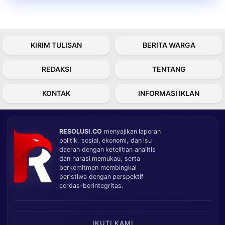
KIRIM TULISAN
BERITA WARGA
REDAKSI
TENTANG
KONTAK
INFORMASI IKLAN
RESOLUSI.CO
menyajikan laporan
politik, sosial, ekonomi, dan isu
daerah dengan ketelitian analitis
dan narasi memukau, serta
berkomitmen membingkai
peristiwa dengan perspektif
cerdas-berintegritas.
IKUTI KAMI