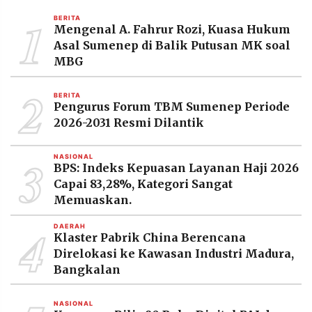
MEDIA
1
PRAMUDITA
BERITA
Mengenal A. Fahrur Rozi, Kuasa Hukum
Asal Sumenep di Balik Putusan MK soal
MBG
©
Resolusi.co
2
-
BERITA
2026
Pengurus Forum TBM Sumenep Periode
2026-2031 Resmi Dilantik
PT.
RESOLUSI
MEDIA
3
PRAMUDITA
NASIONAL
BPS: Indeks Kepuasan Layanan Haji 2026
Capai 83,28%, Kategori Sangat
Memuaskan.
4
DAERAH
Klaster Pabrik China Berencana
Direlokasi ke Kawasan Industri Madura,
Bangkalan
NASIONAL