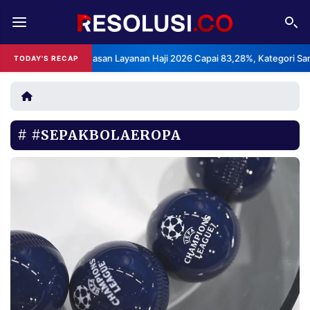
REDAKSI
TENTANG
ndeks Kepuasan Layanan Haji 2026 Capai 83,28%, Kategori Sangat Memu
TODAY'S RECAP
RESOLUSI
IKLAN
TV
#SEPAKBOLAEROPA
RUBRIKASI
EDITORIAL
AKSARA
FINANSIA
PERSONA
DAERAH
NASIONAL
MANCA
SPORT
INFORMASI
PRIVACY
BERITA