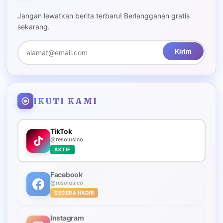
Jangan lewatkan berita terbaru! Berlangganan gratis
sekarang.
Kirim
IKUTI KAMI
TikTok
@resolusico
AKTIF
Facebook
@resolusico
SEGERA HADIR
Instagram