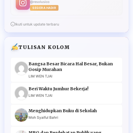
@resolusico
SEGERA HADIR
Ikuti untuk update terbaru
TULISAN KOLOM
Bangsa Besar Bicara Hal Besar, Bukan
Gosip Murahan
LIM WEN TJAI
Beri Waktu Jumhur Bekerja!
LIM WEN TJAI
Menghidupkan Buku di Sekolah
Moh Syaiful Bahri
MBG dan Perdebatan Publik yang