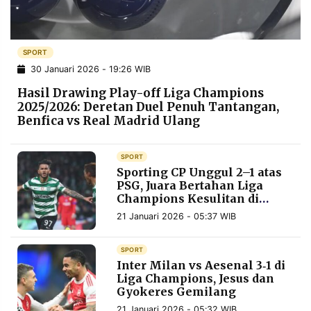
POLICY
WARGA
INFORMASI
KIRIM
IKLAN
TULISAN
SPORT
30 Januari 2026 - 19:26 WIB
PENGADUAN
TERM
OF
Hasil Drawing Play-off Liga Champions
SERVICE
2025/2026: Deretan Duel Penuh Tantangan,
Benfica vs Real Madrid Ulang
IKUTI
SPORT
KAMI
Sporting CP Unggul 2–1 atas
PSG, Juara Bertahan Liga
Champions Kesulitan di
Lisbon
21 Januari 2026 - 05:37 WIB
SPORT
Inter Milan vs Aesenal 3‑1 di
Liga Champions, Jesus dan
Gyokeres Gemilang
©
PT.
RESOLUSI
21 Januari 2026 - 05:32 WIB