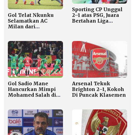
Sporting CP Unggul
Gol Telat Nkunku
2–1 atas PSG, Juara
Selamatkan AC
Bertahan Liga
Milan dari
Champions
Kekalahan atas
Kesulitan di Lisbon
Fiorentina
Gol Sadio Mane
Arsenal Tekuk
Hancurkan Mimpi
Brighton 2–1, Kokoh
Mohamed Salah di
Di Puncak Klasemen
Semifinal Piala
Afrika