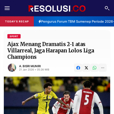
REDAKSI
TENTANG
Pengurus Forum TBM Sumenep Periode 2026-2
TODAY'S RECAP
RESOLUSI
IKLAN
TV
SPORT
Ajax Menang Dramatis 2-1 atas
Villarreal, Jaga Harapan Lolos Liga
RUBRIKASI
Champions
EDITORIAL
AKSARA
A. BISRI MUNIRI
FINANSIA
PERSONA
21 Jan 2026 • 05:26 WIB
DAERAH
NASIONAL
MANCA
SPORT
INFORMASI
PRIVACY
BERITA