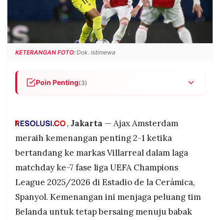
POLICY
WARGA
INFORMASI
KIRIM
IKLAN
TULISAN
PENGADUAN
TERM
KETERANGAN FOTO:
Dok. Istimewa
OF
SERVICE
Poin Penting
(3)
Ajax menang 2-1 atas Villarreal di Estadio de la
IKUTI
Cerámica berkat gol terakhir Oliver Edvardsen,
KAMI
menjaga peluang lolos ke babak playoff Liga
,
Jakarta
— Ajax Amsterdam
Champions.
meraih kemenangan penting 2-1 ketika
Tuan rumah unggul lebih dulu melalui Tani
bertandang ke markas Villarreal dalam laga
Oluwaseyi, namun Ajax membalas lewat Oscar
matchday ke-7 fase liga UEFA Champions
Gloukh dan gol penentu Edvardsen di menit ke-
89.
League 2025/2026 di Estadio de la Cerámica,
Villarreal tersingkir dari UCL setelah hanya
Spanyol. Kemenangan ini menjaga peluang tim
mengoleksi satu poin, sementara Ajax masih bisa
©
Belanda untuk tetap bersaing menuju babak
PT.
lolos jika hasil laga terakhir mendukung.
RESOLUSI