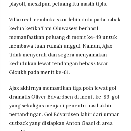
playoff, meskipun peluang itu masih tipis.
MEDIA
PRAMUDITA
Villarreal membuka skor lebih dulu pada babak
kedua ketika Tani Oluwaseyi berhasil
©
Resolusi.co
memanfaatkan peluang di menit ke-49 untuk
-
2026
membawa tuan rumah unggul. Namun, Ajax
tidak menyerah dan segera menyamakan
PT.
RESOLUSI
MEDIA
kedudukan lewat tendangan bebas Oscar
PRAMUDITA
Gloukh pada menit ke-61.
Ajax akhirnya memastikan tiga poin lewat gol
dramatis Oliver Edvardsen di menit ke-89, gol
yang sekaligus menjadi penentu hasil akhir
pertandingan. Gol Edvardsen lahir dari umpan
cutback yang disiapkan Anton Gaael di area