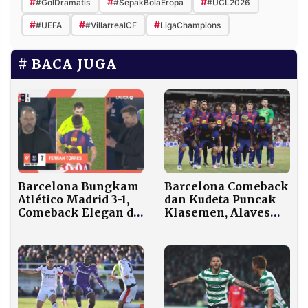
#
#
#
#GolDramatis
#SepakBolaEropa
#UCL2026
#
#
#
#UEFA
#VillarrealCF
LigaChampions
BACA JUGA
Barcelona Bungkam
Barcelona Comeback
Atlético Madrid 3-1,
dan Kudeta Puncak
Comeback Elegan di
Klasemen, Alaves
Camp Nou
Tumbang 3-1 di Camp
Nou