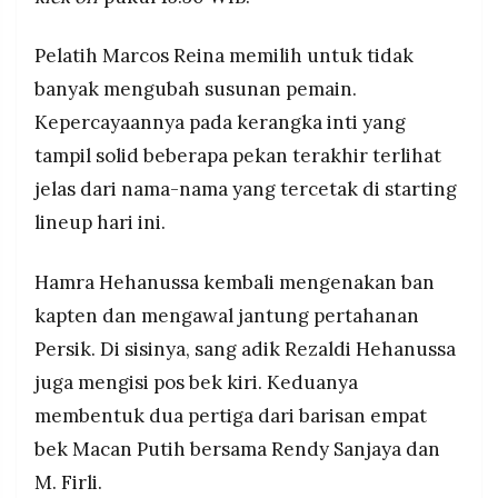
MEDIA
dari kandang Semen Padang.
PRAMUDITA
Pelatih Marcos Reina memilih untuk tidak
banyak mengubah susunan pemain.
©
Kepercayaannya pada kerangka inti yang
Resolusi.co
-
tampil solid beberapa pekan terakhir terlihat
2026
jelas dari nama-nama yang tercetak di starting
PT.
lineup hari ini.
RESOLUSI
MEDIA
PRAMUDITA
Hamra Hehanussa kembali mengenakan ban
kapten dan mengawal jantung pertahanan
Persik. Di sisinya, sang adik Rezaldi Hehanussa
juga mengisi pos bek kiri. Keduanya
membentuk dua pertiga dari barisan empat
bek Macan Putih bersama Rendy Sanjaya dan
M. Firli.