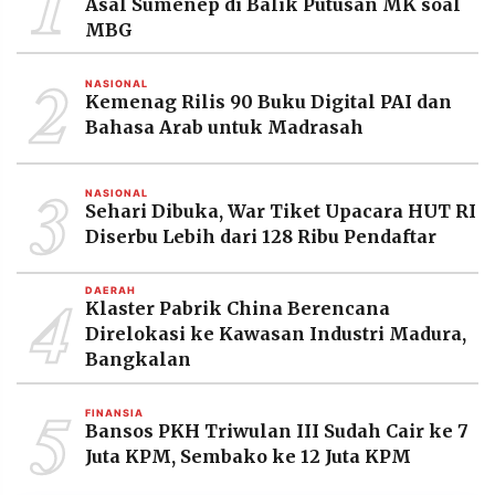
1
Asal Sumenep di Balik Putusan MK soal
MBG
2
NASIONAL
Kemenag Rilis 90 Buku Digital PAI dan
Bahasa Arab untuk Madrasah
3
NASIONAL
Sehari Dibuka, War Tiket Upacara HUT RI
Diserbu Lebih dari 128 Ribu Pendaftar
4
DAERAH
Klaster Pabrik China Berencana
Direlokasi ke Kawasan Industri Madura,
Bangkalan
5
FINANSIA
Bansos PKH Triwulan III Sudah Cair ke 7
Juta KPM, Sembako ke 12 Juta KPM