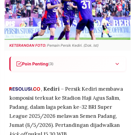
POLICY
WARGA
INFORMASI
KIRIM
IKLAN
TULISAN
PENGADUAN
TERM
OF
SERVICE
KETERANGAN FOTO:
Pemain Persik Kediri. (Dok. Ist)
Poin Penting
(3)
IKUTI
KAMI
Persik Kediri menurunkan susunan pemain inti
tanpa perubahan berarti saat melawan Semen
Padang di pekan ke-32 BRI Super League
,
Kediri
– Persik Kediri membawa
2025/2026.
komposisi terkuat ke Stadion Haji Agus Salim,
Duo bersaudara Hamra dan Rezaldi Hehanussa
Padang, dalam laga pekan ke-32 BRI Super
kembali tampil bersama di lini belakang, dengan
League 2025/2026 melawan Semen Padang,
Hamra memakai ban kapten.
Jumat (8/5/2026). Pertandingan dijadwalkan
Macan Putih datang dengan modal kemenangan
©
PT.
3-2 atas Arema FC dan menargetkan tiga poin
kick off
pukul 15.30 WIB.
RESOLUSI