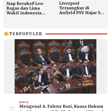
Liverpool
Siap Beraksi! Leo-
Tersungkur di
Bagas dan Lima
Anfield PSV Hajar Si
Wakil Indonesia
Merah 4–1 dalam
Buka All England
Malam Penuh
2026 Hari Ini
Kekeliruan
TERPOPULER
BERITA
Mengenal A. Fahrur Rozi, Kuasa Hukum