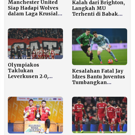
Manchester United
Kalah dari Brighton,
Siap Hadapi Wolves
Langkah MU
dalam Laga Krusial
Terhenti di Babak
Liga Inggris
Ketiga Piala FA
Olympiakos
Taklukan
Kesalahan Fatal Jay
Leverkusen 2‑0,
Idzes Bantu Juventus
Peluang Lolos Liga
Tumbangkan
Champions Masih
Sassuolo dengan
Terbuka
Skor 3-0