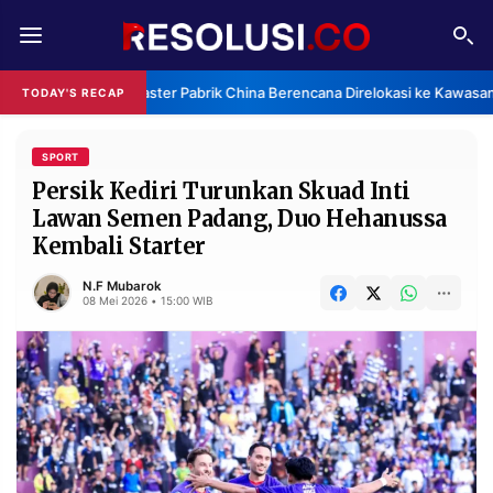
REDAKSI
TENTANG
Klaster Pabrik China Berencana Direlokasi ke Kawasan
TODAY'S RECAP
RESOLUSI
IKLAN
TV
SPORT
Persik Kediri Turunkan Skuad Inti
Lawan Semen Padang, Duo Hehanussa
RUBRIKASI
Kembali Starter
EDITORIAL
AKSARA
N.F Mubarok
FINANSIA
PERSONA
08 Mei 2026 • 15:00 WIB
DAERAH
NASIONAL
MANCA
SPORT
INFORMASI
PRIVACY
BERITA