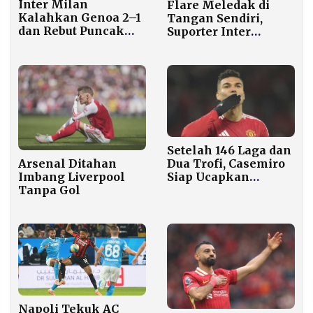
Inter Milan
Flare Meledak di
Kalahkan Genoa 2–1
Tangan Sendiri,
dan Rebut Puncak
Suporter Inter
Klasemen Serie A
Kehilangan 3 Jari
Usai Lempar ke
Audero
Setelah 146 Laga dan
Dua Trofi, Casemiro
Arsenal Ditahan
Siap Ucapkan
Imbang Liverpool
Selamat Tinggal
Tanpa Gol
pada MU
Napoli Tekuk AC