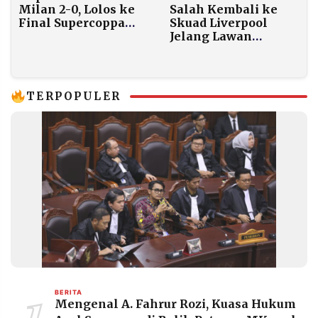
Salah Kembali ke
Milan 2-0, Lolos ke
Skuad Liverpool
Final Supercoppa
Jelang Lawan
Italiana
Brighton,
Ketegangan Ruang
Ganti Mereda
TERPOPULER
BERITA
Mengenal A. Fahrur Rozi, Kuasa Hukum