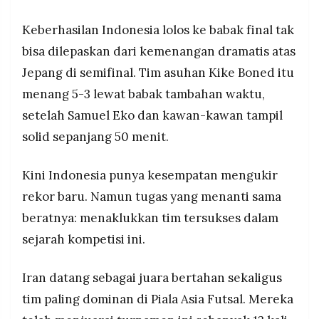
MEDIA
PRAMUDITA
Keberhasilan Indonesia lolos ke babak final tak
bisa dilepaskan dari kemenangan dramatis atas
Jepang di semifinal. Tim asuhan Kike Boned itu
©
Resolusi.co
menang 5-3 lewat babak tambahan waktu,
-
2026
setelah Samuel Eko dan kawan-kawan tampil
PT.
solid sepanjang 50 menit.
RESOLUSI
MEDIA
PRAMUDITA
Kini Indonesia punya kesempatan mengukir
rekor baru. Namun tugas yang menanti sama
beratnya: menaklukkan tim tersukses dalam
sejarah kompetisi ini.
Iran datang sebagai juara bertahan sekaligus
tim paling dominan di Piala Asia Futsal. Mereka