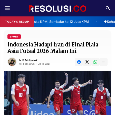
REDAKSI
TENTANG
air ke 7 Juta KPM, Sembako ke 12 Juta KPM
Sehari Dibuka, War
TODAY'S RECAP
•
RESOLUSI
IKLAN
TV
SPORT
Indonesia Hadapi Iran di Final Piala
Asia Futsal 2026 Malam Ini
RUBRIKASI
EDITORIAL
AKSARA
N.F Mubarok
07 Feb 2026 • 08:11 WIB
FINANSIA
PERSONA
DAERAH
NASIONAL
MANCA
SPORT
INFORMASI
PRIVACY
BERITA