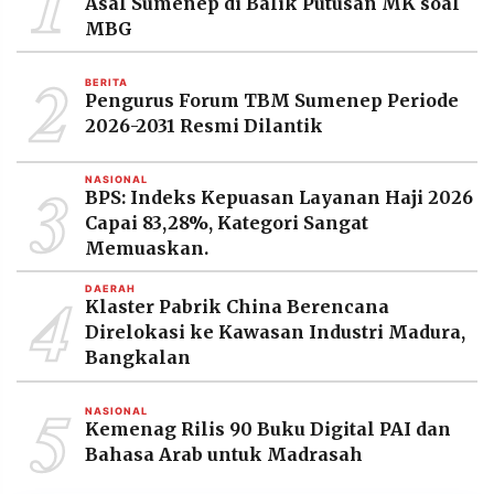
1
Asal Sumenep di Balik Putusan MK soal
MBG
2
BERITA
Pengurus Forum TBM Sumenep Periode
2026-2031 Resmi Dilantik
3
NASIONAL
BPS: Indeks Kepuasan Layanan Haji 2026
Capai 83,28%, Kategori Sangat
Memuaskan.
4
DAERAH
Klaster Pabrik China Berencana
Direlokasi ke Kawasan Industri Madura,
Bangkalan
5
NASIONAL
Kemenag Rilis 90 Buku Digital PAI dan
Bahasa Arab untuk Madrasah