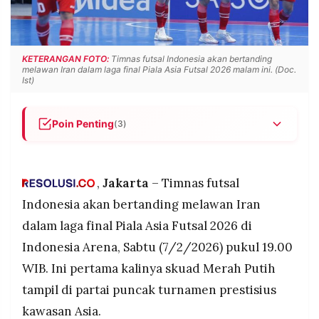
POLICY
WARGA
INFORMASI
KIRIM
IKLAN
TULISAN
KETERANGAN FOTO:
Timnas futsal Indonesia akan bertanding
melawan Iran dalam laga final Piala Asia Futsal 2026 malam ini. (Doc.
PENGADUAN
TERM
Ist)
OF
SERVICE
Poin Penting
(3)
Indonesia menghadapi Iran di final Piala Asia
IKUTI
Futsal 2026 malam ini pukul 19.00 WIB di
KAMI
Indonesia Arena, Jakarta
,
Jakarta
– Timnas futsal
Iran adalah tim tersukses dalam sejarah turnamen
Indonesia akan bertanding melawan Iran
dengan 13 gelar juara, sementara Indonesia baru
dalam laga final Piala Asia Futsal 2026 di
pertama kali tampil di final
Indonesia Arena, Sabtu (7/2/2026) pukul 19.00
Indonesia lolos ke final setelah mengalahkan
WIB. Ini pertama kalinya skuad Merah Putih
Jepang 5-3 lewat babak tambahan waktu di
semifinal
tampil di partai puncak turnamen prestisius
©
PT.
kawasan Asia.
RESOLUSI