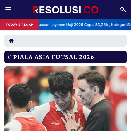
REDAKSI
TENTANG
: Indeks Kepuasan Layanan Haji 2026 Capai 83,28%, Kategori Sangat M
TODAY'S RECAP
RESOLUSI
IKLAN
TV
PIALA ASIA FUTSAL 2026
RUBRIKASI
EDITORIAL
AKSARA
FINANSIA
PERSONA
DAERAH
NASIONAL
MANCA
SPORT
INFORMASI
PRIVACY
BERITA