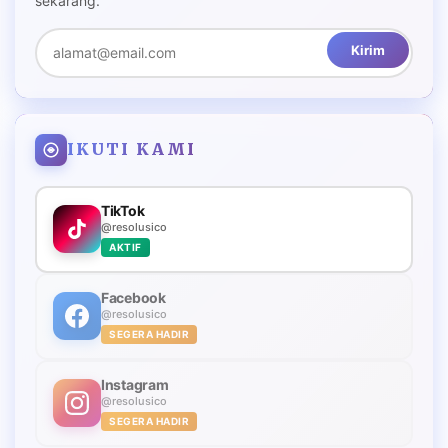
sekarang.
Kirim
IKUTI KAMI
TikTok
@resolusico
AKTIF
Facebook
@resolusico
SEGERA HADIR
Instagram
@resolusico
SEGERA HADIR