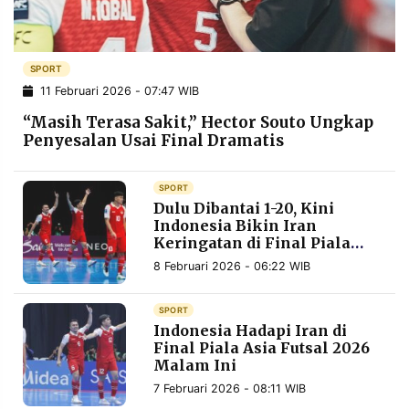
POLICY
WARGA
INFORMASI
KIRIM
IKLAN
TULISAN
SPORT
11 Februari 2026 - 07:47 WIB
PENGADUAN
TERM
OF
“Masih Terasa Sakit,” Hector Souto Ungkap
SERVICE
Penyesalan Usai Final Dramatis
SPORT
IKUTI
Dulu Dibantai 1-20, Kini
KAMI
Indonesia Bikin Iran
Keringatan di Final Piala
Asia Futsal
8 Februari 2026 - 06:22 WIB
SPORT
Indonesia Hadapi Iran di
Final Piala Asia Futsal 2026
Malam Ini
©
7 Februari 2026 - 08:11 WIB
PT.
RESOLUSI