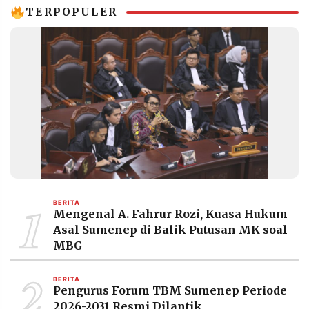
MEDIA
TERPOPULER
PRAMUDITA
©
Resolusi.co
-
2026
PT.
RESOLUSI
MEDIA
PRAMUDITA
1
BERITA
Mengenal A. Fahrur Rozi, Kuasa Hukum
Asal Sumenep di Balik Putusan MK soal
MBG
2
BERITA
Pengurus Forum TBM Sumenep Periode
2026-2031 Resmi Dilantik