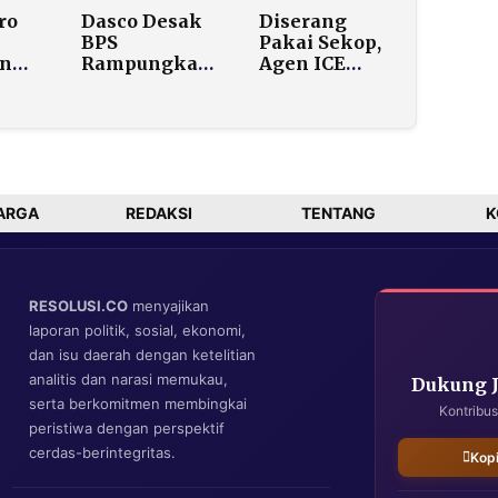
un
untuk Bayar
Lengkapnya
ro
Dasco Desak
Diserang
Rumah
BPS
Pakai Sekop,
an
Rampungkan
Agen ICE
Pendataan
Tembak
is
Rumah Rusak
Migran
s
dalam
Venezuela di
3
Sepekan
Minneapolis,
i
Seminggu Usai
 di
Tembak Mati
Warga AS
ARGA
REDAKSI
TENTANG
K
RESOLUSI.CO
menyajikan
laporan politik, sosial, ekonomi,
dan isu daerah dengan ketelitian
analitis dan narasi memukau,
Dukung 
serta berkomitmen membingkai
Kontribus
peristiwa dengan perspektif
cerdas-berintegritas.
Kop