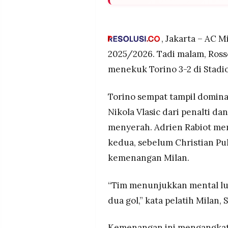
POLICY
WARGA
Milan sempat tertinggal 0-2 l
Adrien Rabiot dan Christian 
INFORMASI
KIRIM
IKLAN
TULISAN
Kemenangan ini mengangkat 
, Jakarta – AC 
Serie A 2025/2026, menegask
2025/2026. Tadi malam, Ros
PENGADUAN
TERM
OF
Gol-gol Pulisic dari bangku
menekuk Torino 3-2 di Stadio
SERVICE
mampu menjadi pembeda di la
Torino sempat tampil domina
Nikola Vlasic dari penalti d
IKUTI
KAMI
menyerah. Adrien Rabiot me
kedua, sebelum Christian Pu
kemenangan Milan.
“Tim menunjukkan mental luar
dua gol,” kata pelatih Milan, S
©
PT.
Kemenangan ini mengangkat
RESOLUSI