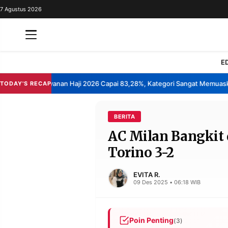
7 Agustus 2026
REDAKSI
TENTANG
RESOLUSI
IKLAN
E
TV
 Kepuasan Layanan Haji 2026 Capai 83,28%, Kategori Sangat Memuaskan
TODAY'S RECAP
RUBRIKASI
EDITORIAL
AKSARA
BERITA
AC Milan Bangkit 
FINANSIA
PERSONA
Torino 3-2
DAERAH
NASIONAL
MANCA
SPORT
EVITA R.
09 Des 2025 • 06:18 WIB
INFORMASI
Poin Penting
(3)
PRIVACY
BERITA