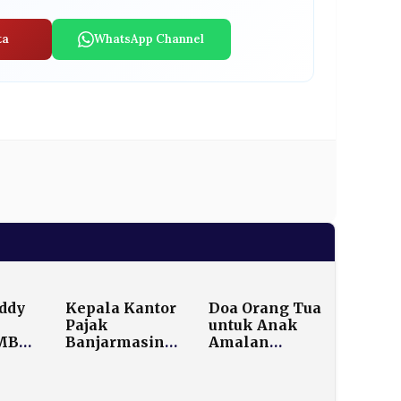
ta
WhatsApp Channel
ddy
Kepala Kantor
Doa Orang Tua
Pajak
untuk Anak
 MBG
Banjarmasin
Amalan
ngi
Ditahan KPK,
Dianjurkan
Terima Suap
dalam Islam
an
Rp800 Juta
dan Bacaan