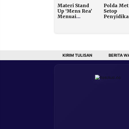
Cepat
Sepeser P
Materi Stand
Polda Met
Kerahkan
Up ‘Mens Rea’
Setop
NATO
Menuai
Penyidik
Masalah,
Eggi dan
Pandji
Damai Lub
Pragiwaksono
Soal Kasu
Dilaporkan ke
Jokowi, SP
Polda Metro
Terbit Usa
Pertemuan
Solo
KIRIM TULISAN
BERITA W