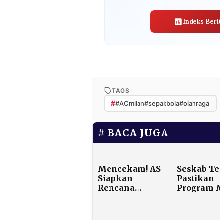
Indeks Beri
TAGS
#
#ACmilan#sepakbola#olahraga
BACA JUGA
Mencekam! AS
Seskab Te
Siapkan
Pastikan
Rencana
Program
Invasi
Tak Kura
Greenland,
Anggaran
Eropa Gerak
Pendidik