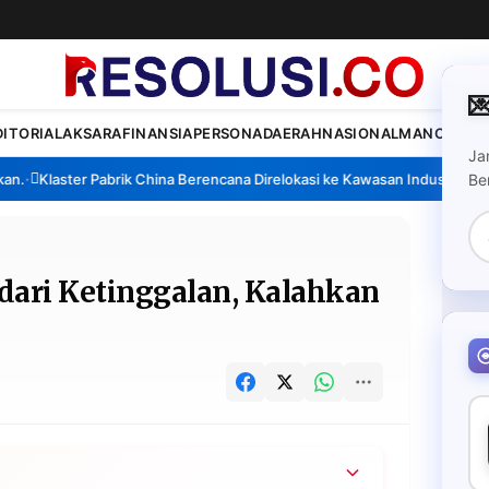

DITORIAL
AKSARA
FINANSIA
PERSONA
DAERAH
NASIONAL
MANCA
SPO
Ja
.
Klaster Pabrik China Berencana Direlokasi ke Kawasan Industri Madur
Be
•
🔥
T
dari Ketinggalan, Kalahkan