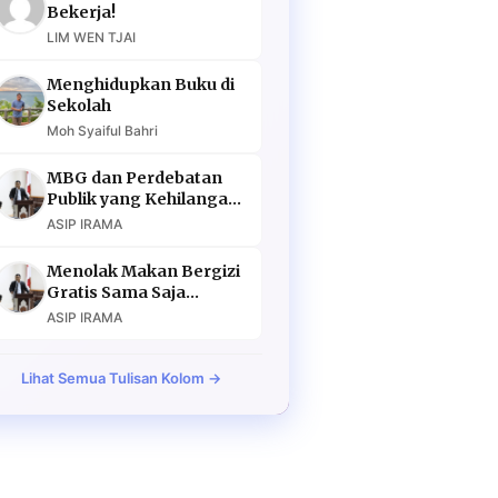
5
Sehari Dibuka, War Tiket
Bekerja!
Upacara HUT RI Diserbu Lebih
LIM WEN TJAI
dari 128 Ribu Pendaftar
Menghidupkan Buku di
Sekolah
Moh Syaiful Bahri
MBG dan Perdebatan
Publik yang Kehilangan
Argumen
ASIP IRAMA
Menolak Makan Bergizi
Gratis Sama Saja
Menolak Masa Depan
ASIP IRAMA
Lihat Semua Tulisan Kolom →