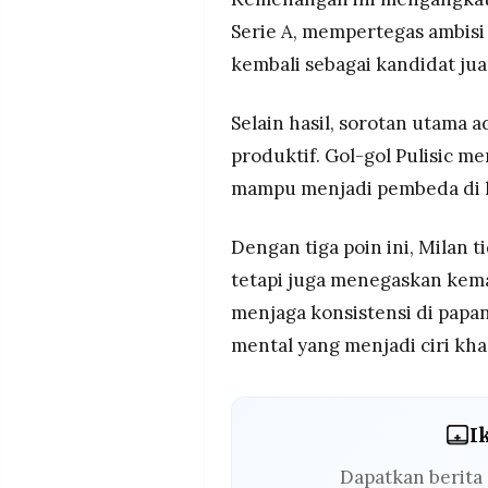
MEDIA
PRAMUDITA
Serie A, mempertegas ambis
kembali sebagai kandidat jua
©
Selain hasil, sorotan utama
Resolusi.co
-
produktif. Gol-gol Pulisic 
2026
mampu menjadi pembeda di la
PT.
RESOLUSI
MEDIA
Dengan tiga poin ini, Milan
PRAMUDITA
tetapi juga menegaskan kem
menjaga konsistensi di papa
mental yang menjadi ciri khas
I
Dapatkan berita 