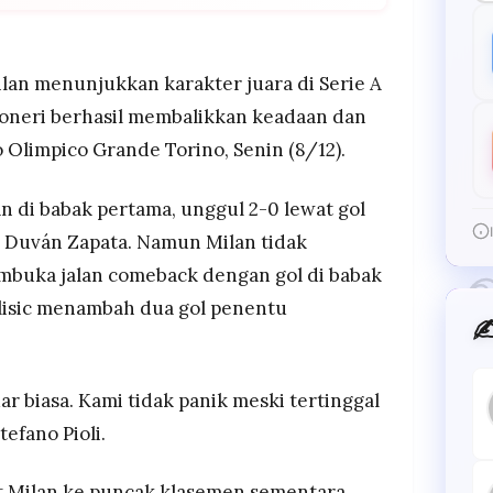
ewat Nikola Vlasic (penalti) dan Duván Zapata, tapi
Pulisic (dua gol) membawa Rossoneri
AC Milan ke posisi puncak klasemen sementara
Milan menunjukkan karakter juara di Serie A
an ambisi mereka sebagai kandidat juara.
soneri berhasil membalikkan keadaan dan
 cadangan menegaskan kedalaman skuad Milan
 Olimpico Grande Torino, Senin (8/12).
ga-laga sulit.
n di babak pertama, unggul 2-0 lewat gol
an Duván Zapata. Namun Milan tidak
mbuka jalan comeback dengan gol di babak
lisic menambah dua gol penentu
✍
 biasa. Kami tidak panik meski tertinggal
tefano Pioli.
 Milan ke puncak klasemen sementara