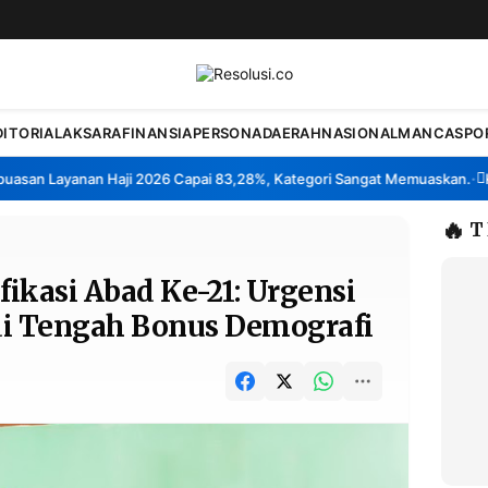
DITORIAL
AKSARA
FINANSIA
PERSONA
DAERAH
NASIONAL
MANCA
SPO
n Layanan Haji 2026 Capai 83,28%, Kategori Sangat Memuaskan.
Klaste
•
🔥
T
ikasi Abad Ke-21: Urgensi
 di Tengah Bonus Demografi