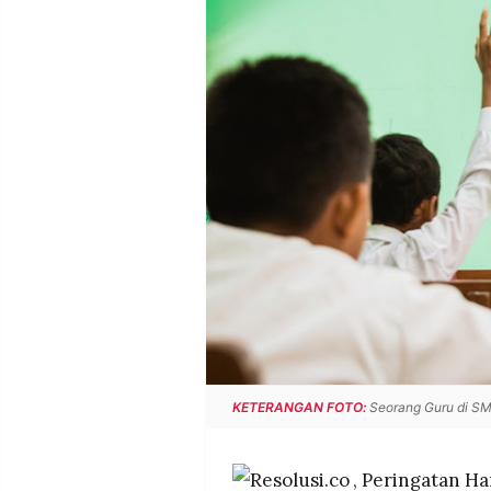
POLICY
WARGA
INFORMASI
KIRIM
IKLAN
TULISAN
PENGADUAN
TERM
OF
SERVICE
IKUTI
KAMI
KETERANGAN FOTO:
Seorang Guru di S
©
PT.
, Peringatan H
RESOLUSI