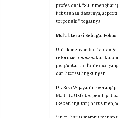
profesional. “Sulit menghara
kebutuhan dasarnya, seperti 
terpenuhi,” tegasnya.
Multiliterasi Sebagai Fokus
Untuk menyambut tantangan 
reformasi
mindset
kurikulum 
penguatan multiliterasi, yang m
dan literasi lingkungan.
Dr. Risa Wijayanti, seorang p
Mada (UGM), berpendapat b
(keberlanjutan) harus menjad
“Guru harus mampu menanamk