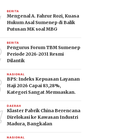
1
BERITA
Mengenal A. Fahrur Rozi, Kuasa
Hukum Asal Sumenep di Balik
Putusan MK soal MBG
2
BERITA
Pengurus Forum TBM Sumenep
Periode 2026-2031 Resmi
Dilantik
3
NASIONAL
BPS: Indeks Kepuasan Layanan
Haji 2026 Capai 83,28%,
Kategori Sangat Memuaskan.
4
DAERAH
Klaster Pabrik China Berencana
Direlokasi ke Kawasan Industri
Madura, Bangkalan
NASIONAL