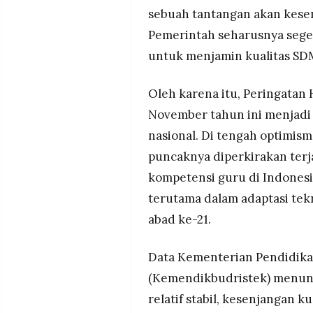
MEDIA
sebuah tantangan akan kesen
PRAMUDITA
Pemerintah seharusnya seg
untuk menjamin kualitas S
©
Resolusi.co
-
Oleh karena itu, Peringatan 
2026
November tahun ini menjadi 
PT.
nasional. Di tengah optimi
RESOLUSI
MEDIA
puncaknya diperkirakan terja
PRAMUDITA
kompetensi guru di Indonesi
terutama dalam adaptasi tek
abad ke-21.
Data Kementerian Pendidikan
(Kemendikbudristek) menunj
relatif stabil, kesenjangan k