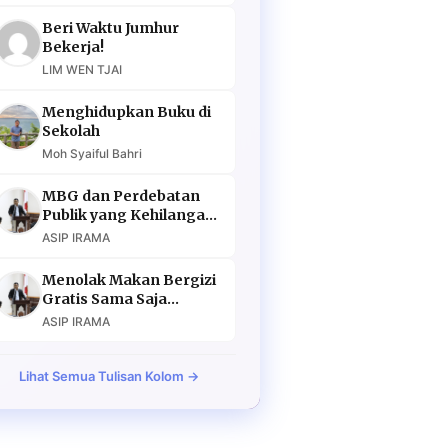
Beri Waktu Jumhur
Bekerja!
LIM WEN TJAI
Menghidupkan Buku di
Sekolah
Moh Syaiful Bahri
MBG dan Perdebatan
Publik yang Kehilangan
Argumen
ASIP IRAMA
Menolak Makan Bergizi
Gratis Sama Saja
Menolak Masa Depan
ASIP IRAMA
Lihat Semua Tulisan Kolom →