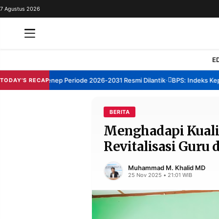
7 Agustus 2026
REDAKSI
TENTANG
RESOLUSI
IKLAN
E
TV
TBM Sumenep Periode 2026-2031 Resmi Dilantik
BPS: Indeks Kepuasa
TODAY'S RECAP
•
RUBRIKASI
EDITORIAL
AKSARA
BERITA
Menghadapi Kualif
FINANSIA
PERSONA
Revitalisasi Guru
DAERAH
NASIONAL
MANCA
SPORT
Muhammad M. Khalid MD
25 Nov 2025 • 21:01 WIB
INFORMASI
PRIVACY
BERITA