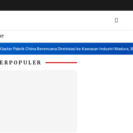
RT
r Pabrik China Berencana Direlokasi ke Kawasan Industri Madura, Bangka
ERPOPULER