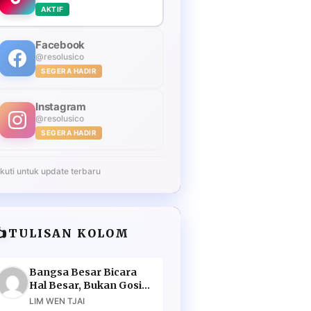
AKTIF
Facebook
@resolusico
SEGERA HADIR
Instagram
@resolusico
SEGERA HADIR
Ikuti untuk update terbaru
️
TULISAN KOLOM
Bangsa Besar Bicara
Hal Besar, Bukan Gosip
Murahan
LIM WEN TJAI