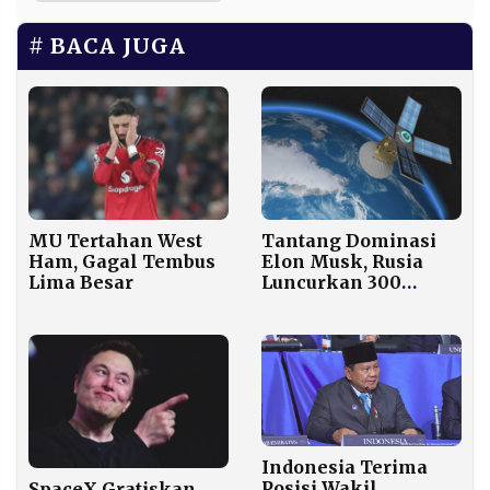
BACA JUGA
Tantang Dominasi
MU Tertahan West
Elon Musk, Rusia
Ham, Gagal Tembus
Luncurkan 300
Lima Besar
Satelit Rassvet
dengan Teknologi
5G NTN
Indonesia Terima
Posisi Wakil
SpaceX Gratiskan