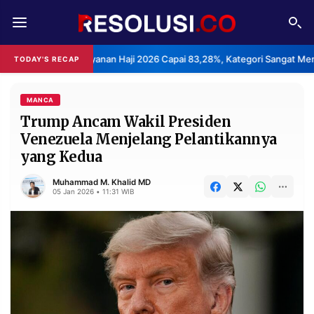
REDAKSI
TENTANG
ndeks Kepuasan Layanan Haji 2026 Capai 83,28%, Kategori Sangat Memu
TODAY'S RECAP
RESOLUSI
IKLAN
TV
MANCA
Trump Ancam Wakil Presiden
Venezuela Menjelang Pelantikannya
RUBRIKASI
yang Kedua
EDITORIAL
AKSARA
Muhammad M. Khalid MD
FINANSIA
PERSONA
05 Jan 2026 • 11:31 WIB
DAERAH
NASIONAL
MANCA
SPORT
INFORMASI
PRIVACY
BERITA