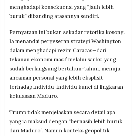
MEDIA
menghadapi konsekuensi yang “jauh lebih
PRAMUDITA
buruk” dibanding atasannya sendiri.
Pernyataan ini bukan sekadar retorika kosong.
©
Resolusi.co
-
Ia menandai pergeseran strategi Washington
2026
dalam menghadapi rezim Caracas—dari
PT.
tekanan ekonomi masif melalui sanksi yang
RESOLUSI
MEDIA
sudah berlangsung bertahun-tahun, menuju
PRAMUDITA
ancaman personal yang lebih eksplisit
terhadap individu-individu kunci di lingkaran
kekuasaan Maduro.
Trump tidak menjelaskan secara detail apa
yang ia maksud dengan “bernasib lebih buruk
dari Maduro”. Namun konteks geopolitik