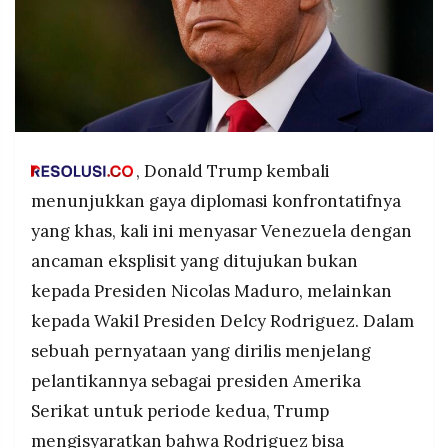
POLICY
WARGA
INFORMASI
KIRIM
IKLAN
TULISAN
PENGADUAN
TERM
OF
SERVICE
, Donald Trump kembali
menunjukkan gaya diplomasi konfrontatifnya
IKUTI
yang khas, kali ini menyasar Venezuela dengan
KAMI
ancaman eksplisit yang ditujukan bukan
kepada Presiden Nicolas Maduro, melainkan
kepada Wakil Presiden Delcy Rodriguez. Dalam
sebuah pernyataan yang dirilis menjelang
pelantikannya sebagai presiden Amerika
Serikat untuk periode kedua, Trump
©
PT.
mengisyaratkan bahwa Rodriguez bisa
RESOLUSI