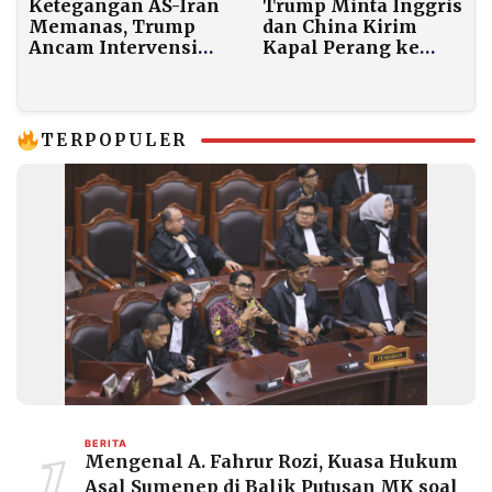
Trump Minta Inggris
Ketegangan AS-Iran
dan China Kirim
Memanas, Trump
Kapal Perang ke
Ancam Intervensi
Selat Hormuz
Jika Demonstran
Ditembak
TERPOPULER
1
BERITA
Mengenal A. Fahrur Rozi, Kuasa Hukum
Asal Sumenep di Balik Putusan MK soal