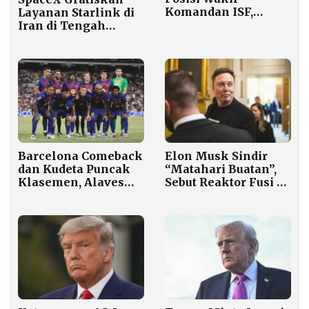
Komandan ISF,
Layanan Starlink di
Prabowo Siapkan
Iran di Tengah
8.000 Prajurit TNI ke
Protes dan
Gaza
Pemadaman Internet
Elon Musk Sindir
Barcelona Comeback
“Matahari Buatan”,
dan Kudeta Puncak
Sebut Reaktor Fusi di
Klasemen, Alaves
Bumi Ide Super
Tumbang 3-1 di Camp
Bodoh
Nou