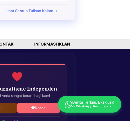
Lihat Semua Tulisan Kolom →
ONTAK
INFORMASI IKLAN
Jurnalisme Independen
i Anda sangat berarti bagi kami
Berita Terkini, Eksklusif
di WhatsApp Resolusi.co
i
Donasi
Aman & Terpercaya