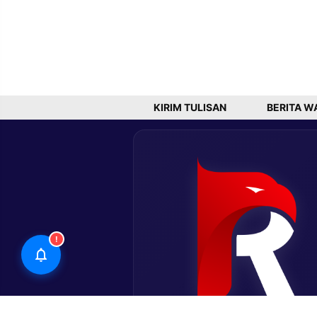
KIRIM TULISAN
BERITA W
!