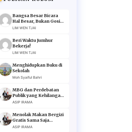
Bangsa Besar Bicara
Hal Besar, Bukan Gosip
Murahan
LIM WEN TJAI
Beri Waktu Jumhur
Bekerja!
LIM WEN TJAI
Menghidupkan Buku di
Sekolah
Moh Syaiful Bahri
MBG dan Perdebatan
Publik yang Kehilangan
Argumen
ASIP IRAMA
Menolak Makan Bergizi
Gratis Sama Saja
Menolak Masa Depan
ASIP IRAMA