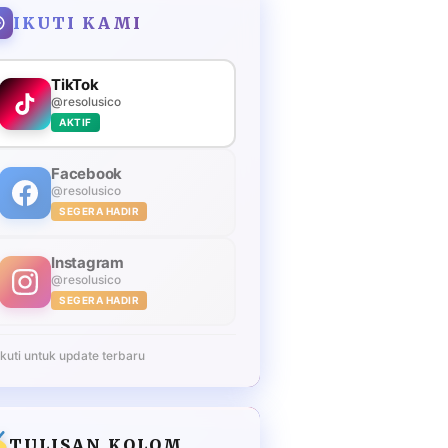
IKUTI KAMI
TikTok
@resolusico
AKTIF
Facebook
@resolusico
SEGERA HADIR
Instagram
@resolusico
SEGERA HADIR
Ikuti untuk update terbaru
TULISAN KOLOM