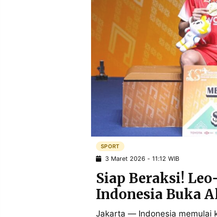
POLICY
WARGA
INFORMASI
KIRIM
IKLAN
TULISAN
PENGADUAN
TERM
OF
SERVICE
IKUTI
KAMI
SPORT
3 Maret 2026 - 11:12 WIB
Siap Beraksi! Le
Indonesia Buka Al
©
PT.
Jakarta — Indonesia memulai k
RESOLUSI