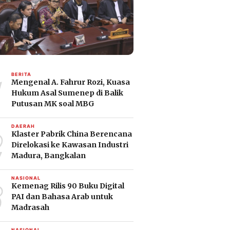
1
BERITA
Mengenal A. Fahrur Rozi, Kuasa
Hukum Asal Sumenep di Balik
Putusan MK soal MBG
2
DAERAH
Klaster Pabrik China Berencana
Direlokasi ke Kawasan Industri
Madura, Bangkalan
3
NASIONAL
Kemenag Rilis 90 Buku Digital
PAI dan Bahasa Arab untuk
Madrasah
NASIONAL