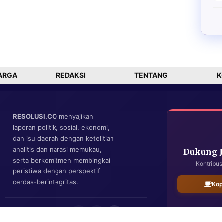
ARGA
REDAKSI
TENTANG
K
RESOLUSI.CO
menyajikan
laporan politik, sosial, ekonomi,
dan isu daerah dengan ketelitian
analitis dan narasi memukau,
Dukung 
serta berkomitmen membingkai
Kontribus
peristiwa dengan perspektif
cerdas-berintegritas.
Kop
IKUTI KAMI