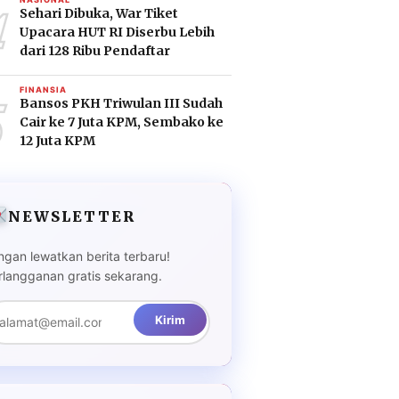
4
Sehari Dibuka, War Tiket
Upacara HUT RI Diserbu Lebih
dari 128 Ribu Pendaftar
5
FINANSIA
Bansos PKH Triwulan III Sudah
Cair ke 7 Juta KPM, Sembako ke
12 Juta KPM
NEWSLETTER
ngan lewatkan berita terbaru!
rlangganan gratis sekarang.
Kirim