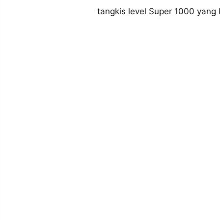
MEDIA
tangkis level Super 1000 yang
PRAMUDITA
©
Resolusi.co
-
2026
PT.
RESOLUSI
MEDIA
PRAMUDITA