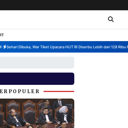
RT
Sehari Dibuka, War Tiket Upacara HUT RI Diserbu Lebih dari 128 Ribu Pend
ERPOPULER