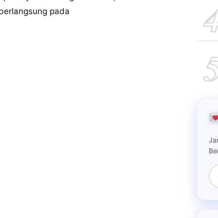
 berlangsung pada
Ja
Be