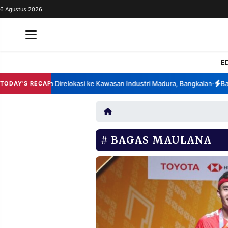
6 Agustus 2026
REDAKSI
TENTANG
RESOLUSI
IKLAN
E
TV
na Berencana Direlokasi ke Kawasan Industri Madura, Bangkalan
Bansos
TODAY'S RECAP
•
RUBRIKASI
EDITORIAL
AKSARA
FINANSIA
PERSONA
BAGAS MAULANA
DAERAH
NASIONAL
MANCA
SPORT
INFORMASI
PRIVACY
BERITA