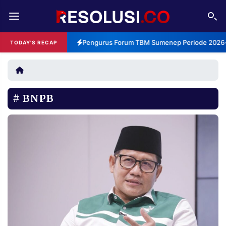
REDAKSI
TENTANG
Pengurus Forum TBM Sumenep Periode 2026-2
TODAY'S RECAP
RESOLUSI
IKLAN
TV
BNPB
RUBRIKASI
EDITORIAL
AKSARA
FINANSIA
PERSONA
DAERAH
NASIONAL
MANCA
SPORT
INFORMASI
PRIVACY
BERITA