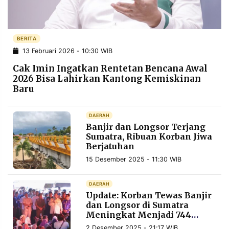
POLICY
WARGA
INFORMASI
KIRIM
IKLAN
TULISAN
BERITA
13 Februari 2026 - 10:30 WIB
PENGADUAN
TERM
OF
Cak Imin Ingatkan Rentetan Bencana Awal
SERVICE
2026 Bisa Lahirkan Kantong Kemiskinan
Baru
IKUTI
DAERAH
KAMI
Banjir dan Longsor Terjang
Sumatra, Ribuan Korban Jiwa
Berjatuhan
15 Desember 2025 - 11:30 WIB
DAERAH
Update: Korban Tewas Banjir
dan Longsor di Sumatra
Meningkat Menjadi 744
©
PT.
Orang
2 Desember 2025 - 21:17 WIB
RESOLUSI