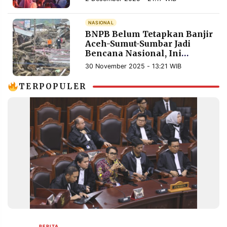
MEDIA
PRAMUDITA
NASIONAL
BNPB Belum Tetapkan Banjir
Aceh-Sumut-Sumbar Jadi
Bencana Nasional, Ini
©
Resolusi.co
Kriterianya
-
30 November 2025 - 13:21 WIB
2026
TERPOPULER
PT.
RESOLUSI
MEDIA
PRAMUDITA
BERITA