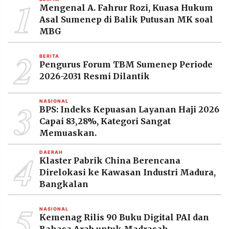
1
Mengenal A. Fahrur Rozi, Kuasa Hukum
Asal Sumenep di Balik Putusan MK soal
MBG
2
BERITA
Pengurus Forum TBM Sumenep Periode
2026-2031 Resmi Dilantik
3
NASIONAL
BPS: Indeks Kepuasan Layanan Haji 2026
Capai 83,28%, Kategori Sangat
Memuaskan.
4
DAERAH
Klaster Pabrik China Berencana
Direlokasi ke Kawasan Industri Madura,
Bangkalan
5
NASIONAL
Kemenag Rilis 90 Buku Digital PAI dan
Bahasa Arab untuk Madrasah