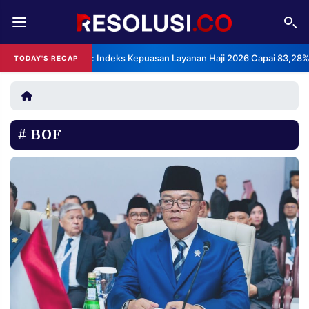
REDAKSI
TENTANG
BPS: Indeks Kepuasan Layanan Haji 2026 Capai 83,28%
TODAY'S RECAP
RESOLUSI
IKLAN
TV
BOF
RUBRIKASI
EDITORIAL
AKSARA
FINANSIA
PERSONA
DAERAH
NASIONAL
MANCA
SPORT
INFORMASI
PRIVACY
BERITA