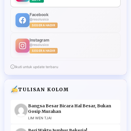
Facebook
@resolusico
SEGERA HADIR
Instagram
@resolusico
SEGERA HADIR
Ikuti untuk update terbaru
TULISAN KOLOM
Bangsa Besar Bicara Hal Besar, Bukan
Gosip Murahan
LIM WEN TJAI
Beri Waktu Jumhur Bekerja!