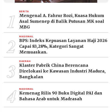
MEDIA
PRAMUDITA
1
BERITA
Mengenal A. Fahrur Rozi, Kuasa Hukum
Asal Sumenep di Balik Putusan MK soal
©
MBG
Resolusi.co
-
2
2026
NASIONAL
BPS: Indeks Kepuasan Layanan Haji 2026
Capai 83,28%, Kategori Sangat
PT.
RESOLUSI
Memuaskan.
MEDIA
PRAMUDITA
3
DAERAH
Klaster Pabrik China Berencana
Direlokasi ke Kawasan Industri Madura,
Bangkalan
4
NASIONAL
Kemenag Rilis 90 Buku Digital PAI dan
Bahasa Arab untuk Madrasah