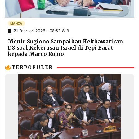
POLICY
WARGA
INFORMASI
KIRIM
IKLAN
TULISAN
MANCA
21 Februari 2026 - 08:52 WIB
PENGADUAN
TERM
OF
Menlu Sugiono Sampaikan Kekhawatiran
SERVICE
D8 soal Kekerasan Israel di Tepi Barat
kepada Marco Rubio
TERPOPULER
IKUTI
KAMI
©
PT.
RESOLUSI