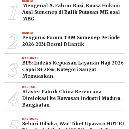
1
BERITA
MEDIA
Mengenal A. Fahrur Rozi, Kuasa Hukum
PRAMUDITA
Asal Sumenep di Balik Putusan MK soal
MBG
2
©
BERITA
Resolusi.co
Pengurus Forum TBM Sumenep Periode
-
2026
2026-2031 Resmi Dilantik
PT.
3
RESOLUSI
NASIONAL
MEDIA
BPS: Indeks Kepuasan Layanan Haji 2026
PRAMUDITA
Capai 83,28%, Kategori Sangat
Memuaskan.
4
DAERAH
Klaster Pabrik China Berencana
Direlokasi ke Kawasan Industri Madura,
Bangkalan
5
NASIONAL
Sehari Dibuka, War Tiket Upacara HUT RI