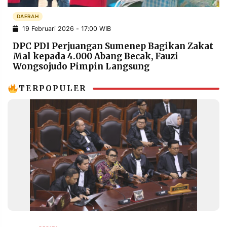
POLICY
WARGA
DAERAH
INFORMASI
KIRIM
19 Februari 2026 - 17:00 WIB
IKLAN
TULISAN
DPC PDI Perjuangan Sumenep Bagikan Zakat
PENGADUAN
TERM
Mal kepada 4.000 Abang Becak, Fauzi
OF
Wongsojudo Pimpin Langsung
SERVICE
TERPOPULER
IKUTI
KAMI
©
PT.
RESOLUSI