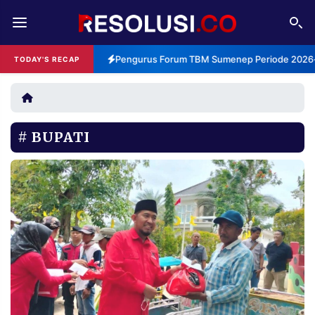
REDAKSI
TENTANG
Pengurus Forum TBM Sumenep Periode 2026-2
TODAY'S RECAP
RESOLUSI
IKLAN
TV
BUPATI
RUBRIKASI
EDITORIAL
AKSARA
FINANSIA
PERSONA
DAERAH
NASIONAL
MANCA
SPORT
INFORMASI
PRIVACY
BERITA