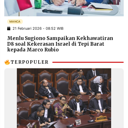
POLICY
WARGA
INFORMASI
KIRIM
IKLAN
TULISAN
MANCA
21 Februari 2026 - 08:52 WIB
PENGADUAN
TERM
OF
Menlu Sugiono Sampaikan Kekhawatiran
SERVICE
D8 soal Kekerasan Israel di Tepi Barat
kepada Marco Rubio
TERPOPULER
IKUTI
KAMI
©
PT.
RESOLUSI