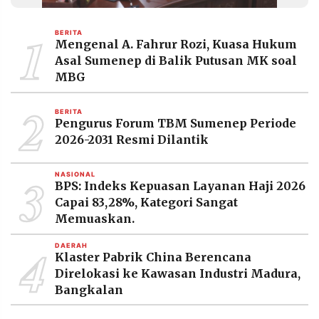
MEDIA
PRAMUDITA
1
BERITA
Mengenal A. Fahrur Rozi, Kuasa Hukum
Asal Sumenep di Balik Putusan MK soal
©
MBG
Resolusi.co
-
2
2026
BERITA
Pengurus Forum TBM Sumenep Periode
PT.
2026-2031 Resmi Dilantik
RESOLUSI
MEDIA
PRAMUDITA
3
NASIONAL
BPS: Indeks Kepuasan Layanan Haji 2026
Capai 83,28%, Kategori Sangat
Memuaskan.
4
DAERAH
Klaster Pabrik China Berencana
Direlokasi ke Kawasan Industri Madura,
Bangkalan