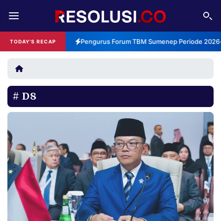
REDAKSI
TENTANG
Pengurus Forum TBM Sumenep Periode 2026-2
TODAY'S RECAP
RESOLUSI
IKLAN
TV
D8
RUBRIKASI
EDITORIAL
AKSARA
FINANSIA
PERSONA
DAERAH
NASIONAL
MANCA
SPORT
INFORMASI
PRIVACY
BERITA