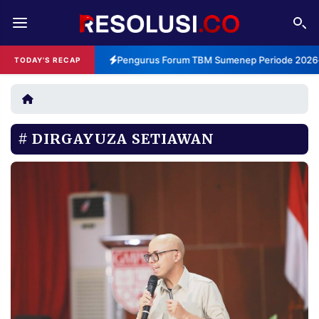
REDAKSI
TENTANG
Pengurus Forum TBM Sumenep Periode 2026-2
TODAY'S RECAP
RESOLUSI
IKLAN
TV
DIRGAYUZA SETIAWAN
RUBRIKASI
EDITORIAL
AKSARA
FINANSIA
PERSONA
DAERAH
NASIONAL
MANCA
SPORT
INFORMASI
PRIVACY
BERITA