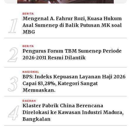
MEDIA
PRAMUDITA
1
BERITA
Mengenal A. Fahrur Rozi, Kuasa Hukum
Asal Sumenep di Balik Putusan MK soal
©
MBG
Resolusi.co
-
2
2026
BERITA
Pengurus Forum TBM Sumenep Periode
PT.
2026-2031 Resmi Dilantik
RESOLUSI
MEDIA
PRAMUDITA
3
NASIONAL
BPS: Indeks Kepuasan Layanan Haji 2026
Capai 83,28%, Kategori Sangat
Memuaskan.
4
DAERAH
Klaster Pabrik China Berencana
Direlokasi ke Kawasan Industri Madura,
Bangkalan