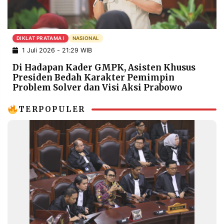
POLICY
WARGA
INFORMASI
KIRIM
IKLAN
TULISAN
DIKLAT PRATAMA I
NASIONAL
1 Juli 2026 - 21:29 WIB
PENGADUAN
TERM
OF
Di Hadapan Kader GMPK, Asisten Khusus
SERVICE
Presiden Bedah Karakter Pemimpin
Problem Solver dan Visi Aksi Prabowo
TERPOPULER
IKUTI
KAMI
©
PT.
RESOLUSI