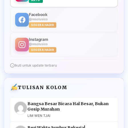
Facebook
@resolusico
SEGERA HADIR
Instagram
@resolusico
SEGERA HADIR
Ikuti untuk update terbaru
TULISAN KOLOM
Bangsa Besar Bicara Hal Besar, Bukan
Gosip Murahan
LIM WEN TJAI
Beri Waktu Jumhur Bekerja!