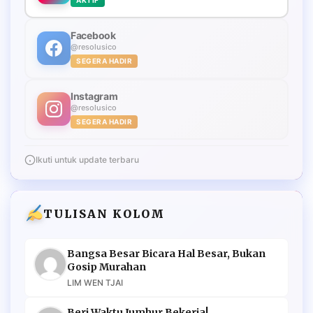
Facebook
@resolusico
SEGERA HADIR
Instagram
@resolusico
SEGERA HADIR
Ikuti untuk update terbaru
TULISAN KOLOM
Bangsa Besar Bicara Hal Besar, Bukan
Gosip Murahan
LIM WEN TJAI
Beri Waktu Jumhur Bekerja!