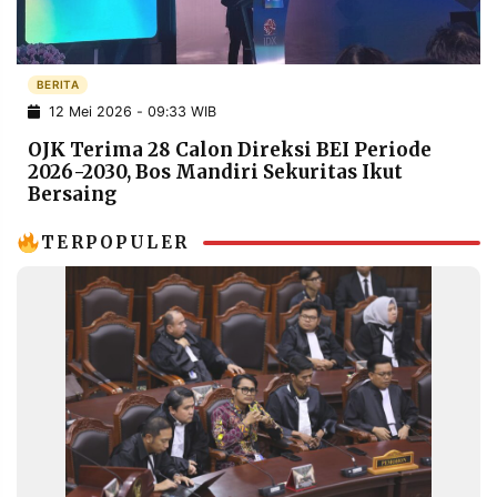
POLICY
WARGA
INFORMASI
KIRIM
IKLAN
TULISAN
BERITA
12 Mei 2026 - 09:33 WIB
PENGADUAN
TERM
OF
OJK Terima 28 Calon Direksi BEI Periode
SERVICE
2026-2030, Bos Mandiri Sekuritas Ikut
Bersaing
TERPOPULER
IKUTI
KAMI
©
PT.
RESOLUSI