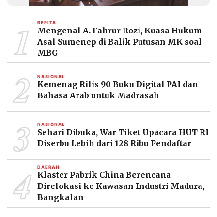
MEDIA
PRAMUDITA
1
BERITA
Mengenal A. Fahrur Rozi, Kuasa Hukum
Asal Sumenep di Balik Putusan MK soal
©
MBG
Resolusi.co
-
2
2026
NASIONAL
Kemenag Rilis 90 Buku Digital PAI dan
PT.
Bahasa Arab untuk Madrasah
RESOLUSI
MEDIA
PRAMUDITA
3
NASIONAL
Sehari Dibuka, War Tiket Upacara HUT RI
Diserbu Lebih dari 128 Ribu Pendaftar
4
DAERAH
Klaster Pabrik China Berencana
Direlokasi ke Kawasan Industri Madura,
Bangkalan