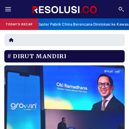
REDAKSI
TENTANG
Klaster Pabrik China Berencana Direlokasi ke Kawas
TODAY'S RECAP
RESOLUSI
IKLAN
TV
DIRUT MANDIRI
RUBRIKASI
EDITORIAL
AKSARA
FINANSIA
PERSONA
DAERAH
NASIONAL
MANCA
SPORT
INFORMASI
PRIVACY
BERITA