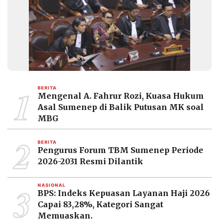
MEDIA
PRAMUDITA
©
Resolusi.co
-
2026
1
BERITA
PT.
Mengenal A. Fahrur Rozi, Kuasa Hukum
RESOLUSI
MEDIA
Asal Sumenep di Balik Putusan MK soal
PRAMUDITA
MBG
2
BERITA
Pengurus Forum TBM Sumenep Periode
2026-2031 Resmi Dilantik
3
NASIONAL
BPS: Indeks Kepuasan Layanan Haji 2026
Capai 83,28%, Kategori Sangat
Memuaskan.