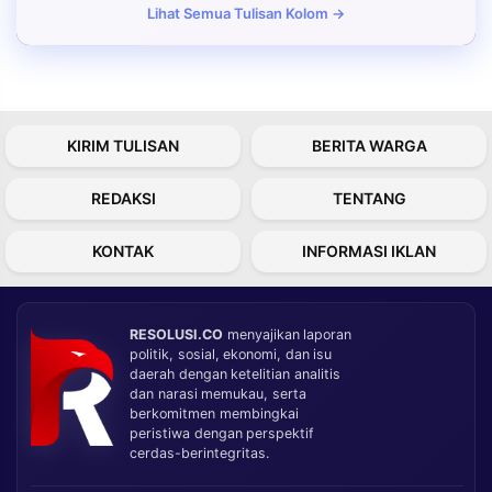
Lihat Semua Tulisan Kolom →
KIRIM TULISAN
BERITA WARGA
REDAKSI
TENTANG
KONTAK
INFORMASI IKLAN
RESOLUSI.CO
menyajikan laporan
politik, sosial, ekonomi, dan isu
daerah dengan ketelitian analitis
dan narasi memukau, serta
berkomitmen membingkai
peristiwa dengan perspektif
cerdas-berintegritas.