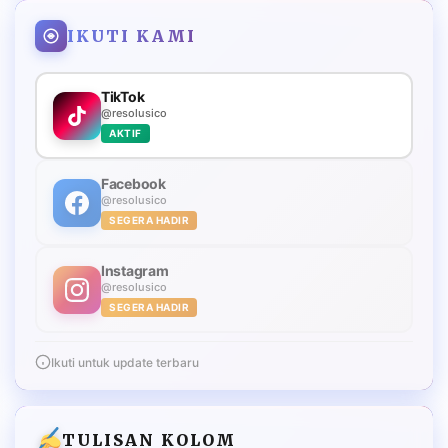
IKUTI KAMI
TikTok
@resolusico
AKTIF
Facebook
@resolusico
SEGERA HADIR
Instagram
@resolusico
SEGERA HADIR
Ikuti untuk update terbaru
TULISAN KOLOM