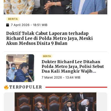
POLICY
WARGA
INFORMASI
KIRIM
IKLAN
TULISAN
BERITA
7 April 2026 - 18:51 WIB
PENGADUAN
TERM
OF
Doktif Tolak Cabut Laporan terhadap
SERVICE
Richard Lee di Polda Metro Jaya, Meski
Akun Medsos Disita 9 Bulan
IKUTI
BERITA
KAMI
Dokter Richard Lee Ditahan
Polda Metro Jaya, Polisi Sebut
Dua Kali Mangkir Wajib
Lapor dan Absen saat
7 Maret 2026 - 13:44 WIB
Diperiksa
TERPOPULER
©
PT.
RESOLUSI