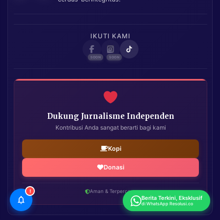
IKUTI KAMI
Dukung Jurnalisme Independen
Kontribusi Anda sangat berarti bagi kami
Kopi
Donasi
!
Aman & Terpercaya
Berita Terkini, Eksklusif
di WhatsApp Resolusi.co