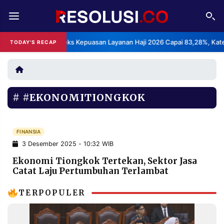
REDAKSI
TENTANG
BPS: Indeks Kepuasan Layanan Haji 2026 Capai 83,28%, Kategori
TODAY'S RECAP
RESOLUSI
IKLAN
TV
#EKONOMITIONGKOK
RUBRIKASI
EDITORIAL
AKSARA
FINANSIA
FINANSIA
PERSONA
3 Desember 2025 - 10:32 WIB
DAERAH
NASIONAL
Ekonomi Tiongkok Tertekan, Sektor Jasa
Catat Laju Pertumbuhan Terlambat
MANCA
SPORT
TERPOPULER
INFORMASI
PRIVACY
BERITA