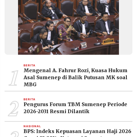
POLICY
WARGA
INFORMASI
KIRIM
IKLAN
TULISAN
PENGADUAN
TERM
OF
SERVICE
1
BERITA
IKUTI
Mengenal A. Fahrur Rozi, Kuasa Hukum
KAMI
Asal Sumenep di Balik Putusan MK soal
MBG
2
BERITA
Pengurus Forum TBM Sumenep Periode
2026-2031 Resmi Dilantik
NASIONAL
©
BPS: Indeks Kepuasan Layanan Haji 2026
PT.
RESOLUSI