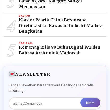
3
Capai 83,28%, Kategori Sangat
MEDIA
PRAMUDITA
Memuaskan.
4
DAERAH
Klaster Pabrik China Berencana
Direlokasi ke Kawasan Industri Madura,
©
Resolusi.co
Bangkalan
-
2026
5
NASIONAL
PT.
Kemenag Rilis 90 Buku Digital PAI dan
RESOLUSI
Bahasa Arab untuk Madrasah
MEDIA
PRAMUDITA
NEWSLETTER
Jangan lewatkan berita terbaru! Berlangganan gratis
sekarang.
Kirim