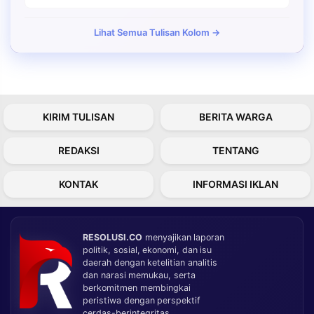
Lihat Semua Tulisan Kolom →
KIRIM TULISAN
BERITA WARGA
REDAKSI
TENTANG
KONTAK
INFORMASI IKLAN
RESOLUSI.CO
menyajikan laporan
politik, sosial, ekonomi, dan isu
daerah dengan ketelitian analitis
dan narasi memukau, serta
berkomitmen membingkai
peristiwa dengan perspektif
cerdas-berintegritas.