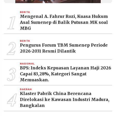
MEDIA
PRAMUDITA
1
BERITA
Mengenal A. Fahrur Rozi, Kuasa Hukum
Asal Sumenep di Balik Putusan MK soal
©
MBG
Resolusi.co
-
2
2026
BERITA
Pengurus Forum TBM Sumenep Periode
PT.
2026-2031 Resmi Dilantik
RESOLUSI
MEDIA
PRAMUDITA
3
NASIONAL
BPS: Indeks Kepuasan Layanan Haji 2026
Capai 83,28%, Kategori Sangat
Memuaskan.
4
DAERAH
Klaster Pabrik China Berencana
Direlokasi ke Kawasan Industri Madura,
Bangkalan