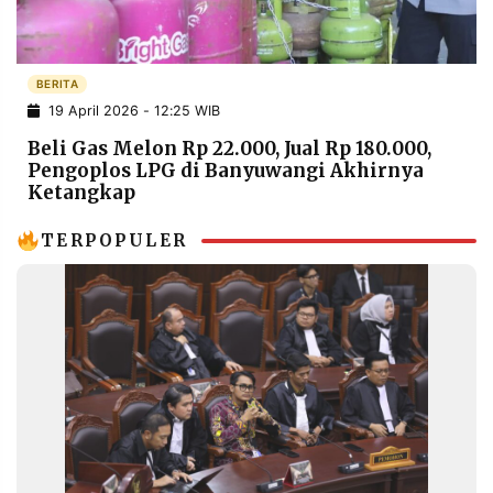
POLICY
WARGA
INFORMASI
KIRIM
IKLAN
TULISAN
BERITA
19 April 2026 - 12:25 WIB
PENGADUAN
TERM
OF
Beli Gas Melon Rp 22.000, Jual Rp 180.000,
SERVICE
Pengoplos LPG di Banyuwangi Akhirnya
Ketangkap
TERPOPULER
IKUTI
KAMI
©
PT.
RESOLUSI