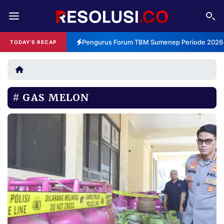
REDAKSI
TENTANG
Pengurus Forum TBM Sumenep Periode 2026-2
TODAY'S RECAP
RESOLUSI
IKLAN
TV
GAS MELON
RUBRIKASI
EDITORIAL
AKSARA
FINANSIA
PERSONA
DAERAH
NASIONAL
MANCA
SPORT
INFORMASI
PRIVACY
BERITA