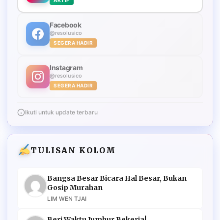
Facebook
@resolusico
SEGERA HADIR
Instagram
@resolusico
SEGERA HADIR
Ikuti untuk update terbaru
TULISAN KOLOM
Bangsa Besar Bicara Hal Besar, Bukan
Gosip Murahan
LIM WEN TJAI
Beri Waktu Jumhur Bekerja!