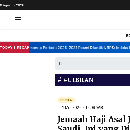
8 Agustus 2026
REDAKSI
TENTANG
RESOLUSI
IKLAN
E
TV
orum TBM Sumenep Periode 2026-2031 Resmi Dilantik
BPS: Indeks Kep
TODAY'S RECAP
•
RUBRIKASI
EDITORIAL
AKSARA
FINANSIA
PERSONA
#GIBRAN
DAERAH
NASIONAL
MANCA
SPORT
BERITA
1 Mei 2026 - 19:09 WIB
Jemaah Haji Asal 
INFORMASI
Saudi, Ini yang D
PRIVACY
BERITA