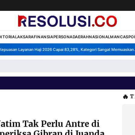
DITORIAL
AKSARA
FINANSIA
PERSONA
DAERAH
NASIONAL
MANCA
SPO
uasan Layanan Haji 2026 Capai 83,28%, Kategori Sangat Memuaskan.
K
•
🔥
T
Jatim Tak Perlu Antre di
iperiksa Gibran di Juanda