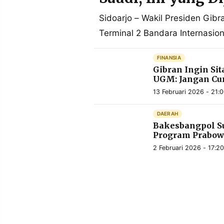
POLICY
WARGA
Sidoarjo – Wakil Presiden Gib
INFORMASI
KIRIM
Terminal 2 Bandara Internasion
IKLAN
TULISAN
PENGADUAN
TERM
FINANSIA
OF
SERVICE
Gibran Ingin Sit
UGM: Jangan Cum
13 Februari 2026 - 21:
IKUTI
DAERAH
KAMI
Bakesbangpol S
Program Prabow
2 Februari 2026 - 17:2
©
PT.
RESOLUSI