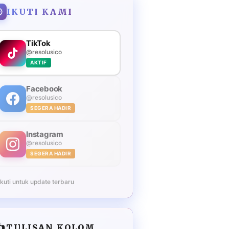
IKUTI KAMI
TikTok
@resolusico
AKTIF
Facebook
@resolusico
SEGERA HADIR
Instagram
@resolusico
SEGERA HADIR
Ikuti untuk update terbaru
️
TULISAN KOLOM