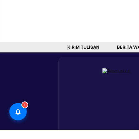
KIRIM TULISAN
BERITA W
!