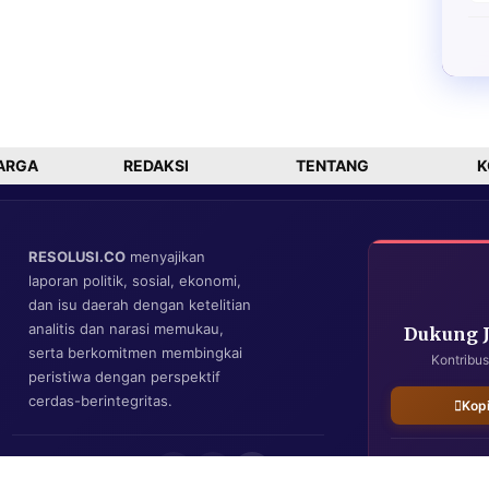
ARGA
REDAKSI
TENTANG
K
RESOLUSI.CO
menyajikan
laporan politik, sosial, ekonomi,
dan isu daerah dengan ketelitian
analitis dan narasi memukau,
Dukung 
serta berkomitmen membingkai
Kontribus
peristiwa dengan perspektif
cerdas-berintegritas.
Kop
IKUTI KAMI