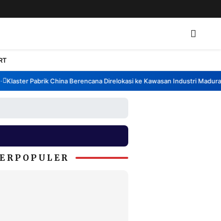
RT
laster Pabrik China Berencana Direlokasi ke Kawasan Industri Madura, B
ERPOPULER