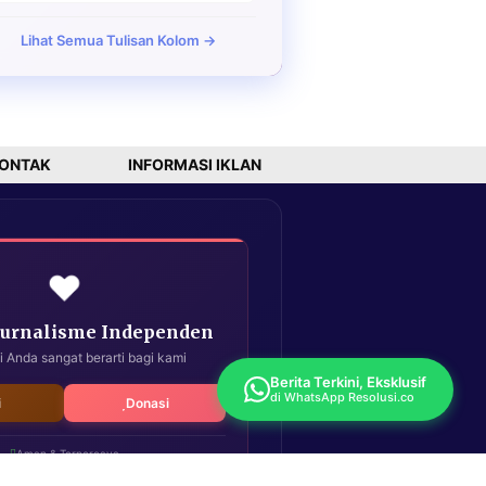
Lihat Semua Tulisan Kolom →
ONTAK
INFORMASI IKLAN
❤️
Jurnalisme Independen
i Anda sangat berarti bagi kami
Berita Terkini, Eksklusif
di WhatsApp Resolusi.co
i
Donasi
Aman & Terpercaya