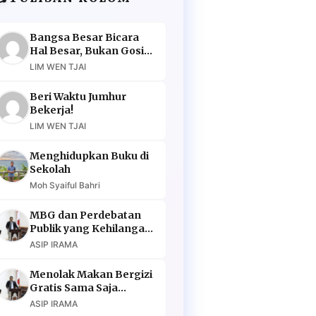
Bangsa Besar Bicara
Hal Besar, Bukan Gosip
Murahan
LIM WEN TJAI
Beri Waktu Jumhur
Bekerja!
LIM WEN TJAI
Menghidupkan Buku di
Sekolah
Moh Syaiful Bahri
MBG dan Perdebatan
Publik yang Kehilangan
Argumen
ASIP IRAMA
Menolak Makan Bergizi
Gratis Sama Saja
Menolak Masa Depan
ASIP IRAMA