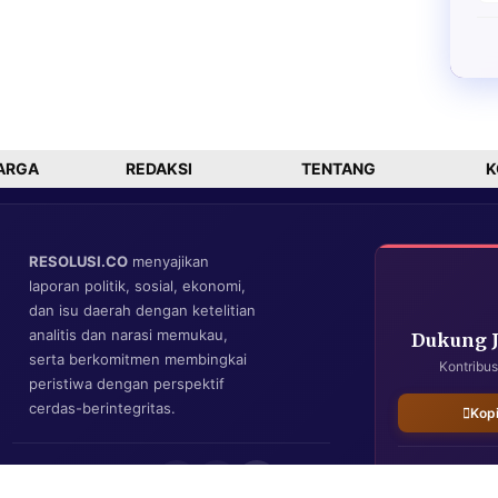
ARGA
REDAKSI
TENTANG
K
RESOLUSI.CO
menyajikan
laporan politik, sosial, ekonomi,
dan isu daerah dengan ketelitian
analitis dan narasi memukau,
Dukung 
serta berkomitmen membingkai
Kontribus
peristiwa dengan perspektif
cerdas-berintegritas.
Kop
IKUTI KAMI