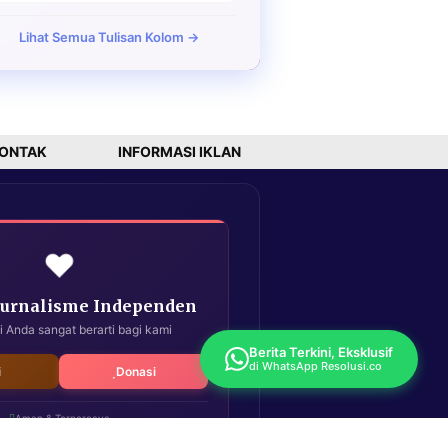
Lihat Semua Tulisan Kolom →
ONTAK
INFORMASI IKLAN
❤️
Jurnalisme Independen
i Anda sangat berarti bagi kami
Berita Terkini, Eksklusif
di WhatsApp Resolusi.co
i
Donasi
Aman & Terpercaya