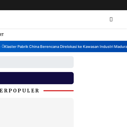
RT
laster Pabrik China Berencana Direlokasi ke Kawasan Industri Madura, 
ERPOPULER