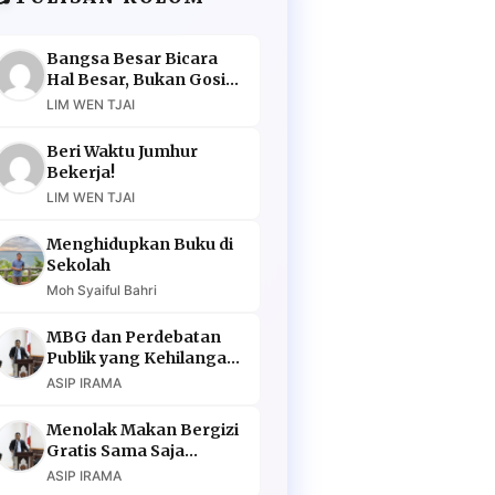
Bangsa Besar Bicara
Hal Besar, Bukan Gosip
Murahan
LIM WEN TJAI
Beri Waktu Jumhur
Bekerja!
LIM WEN TJAI
Menghidupkan Buku di
Sekolah
Moh Syaiful Bahri
MBG dan Perdebatan
Publik yang Kehilangan
Argumen
ASIP IRAMA
Menolak Makan Bergizi
Gratis Sama Saja
Menolak Masa Depan
ASIP IRAMA