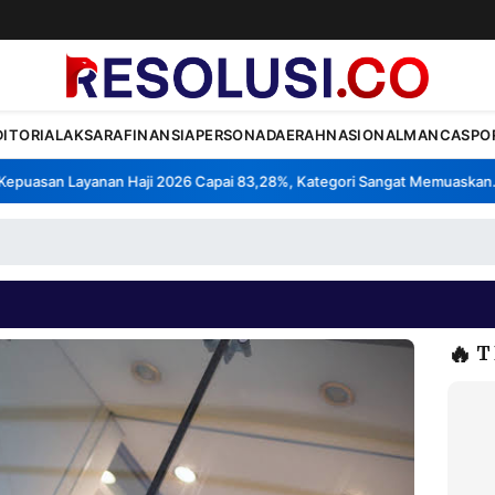
DITORIAL
AKSARA
FINANSIA
PERSONA
DAERAH
NASIONAL
MANCA
SPO
uasan Layanan Haji 2026 Capai 83,28%, Kategori Sangat Memuaskan.
K
•
🔥
T