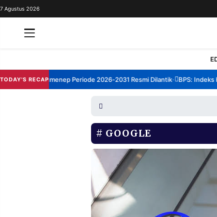
7 Agustus 2026
REDAKSI
TENTANG
RESOLUSI
IKLAN
E
TV
orum TBM Sumenep Periode 2026-2031 Resmi Dilantik
BPS: Indeks Kep
TODAY'S RECAP
•
RUBRIKASI
EDITORIAL
AKSARA
FINANSIA
PERSONA
GOOGLE
DAERAH
NASIONAL
MANCA
SPORT
INFORMASI
PRIVACY
BERITA