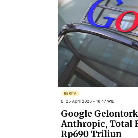
POLICY
WARGA
INFORMASI
KIRIM
IKLAN
TULISAN
PENGADUAN
TERM
OF
SERVICE
IKUTI
KAMI
BERITA
25 April 2026 - 18:47 WIB
Google Gelontork
Anthropic, Total
©
Rp690 Triliun
PT.
RESOLUSI