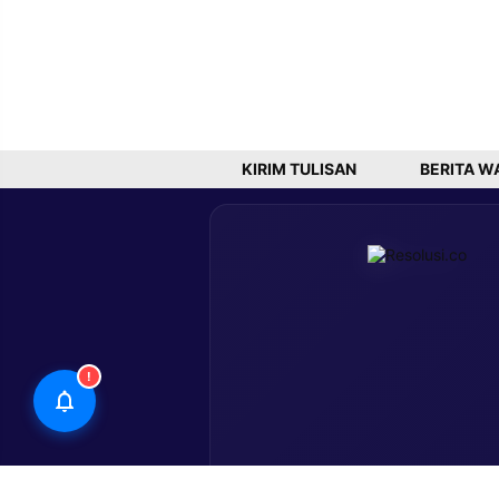
KIRIM TULISAN
BERITA W
!