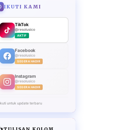
IKUTI KAMI
TikTok
@resolusico
AKTIF
Facebook
@resolusico
SEGERA HADIR
Instagram
@resolusico
SEGERA HADIR
Ikuti untuk update terbaru
️
TULISAN KOLOM