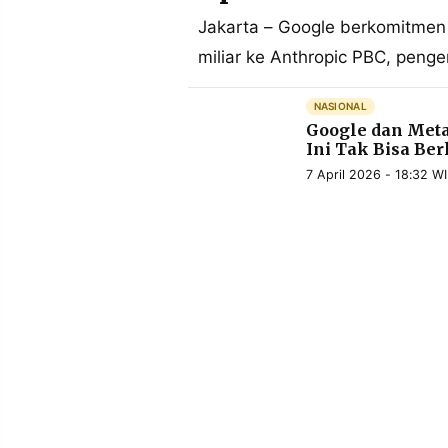
MEDIA
PRAMUDITA
Jakarta – Google berkomitme
miliar ke Anthropic PBC, pen
©
NASIONAL
Resolusi.co
Google dan Meta
-
2026
Ini Tak Bisa Ber
7 April 2026 - 18:32 W
PT.
RESOLUSI
MEDIA
PRAMUDITA