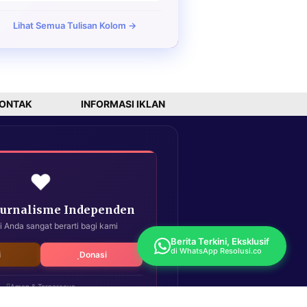
Lihat Semua Tulisan Kolom →
ONTAK
INFORMASI IKLAN
❤️
Jurnalisme Independen
i Anda sangat berarti bagi kami
Berita Terkini, Eksklusif
di WhatsApp Resolusi.co
i
Donasi
Aman & Terpercaya