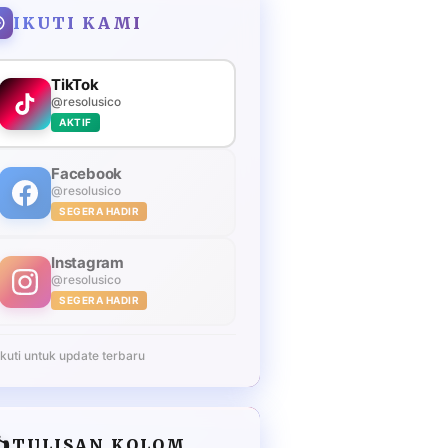
IKUTI KAMI
TikTok
@resolusico
AKTIF
Facebook
@resolusico
SEGERA HADIR
Instagram
@resolusico
SEGERA HADIR
Ikuti untuk update terbaru
️
TULISAN KOLOM