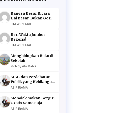
Bangsa Besar Bicara
Hal Besar, Bukan Gosip
Murahan
LIM WEN TJAI
Beri Waktu Jumhur
Bekerja!
LIM WEN TJAI
Menghidupkan Buku di
Sekolah
Moh Syaiful Bahri
MBG dan Perdebatan
Publik yang Kehilangan
Argumen
ASIP IRAMA
Menolak Makan Bergizi
Gratis Sama Saja
Menolak Masa Depan
ASIP IRAMA