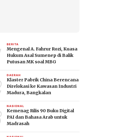
1
BERITA
Mengenal A. Fahrur Rozi, Kuasa
Hukum Asal Sumenep di Balik
Putusan MK soal MBG
2
DAERAH
Klaster Pabrik China Berencana
Direlokasi ke Kawasan Industri
Madura, Bangkalan
3
NASIONAL
Kemenag Rilis 90 Buku Digital
PAI dan Bahasa Arab untuk
Madrasah
NASIONAL