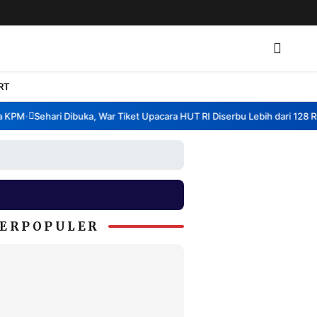
RT
PM
Sehari Dibuka, War Tiket Upacara HUT RI Diserbu Lebih dari 128 Ribu
•
ERPOPULER