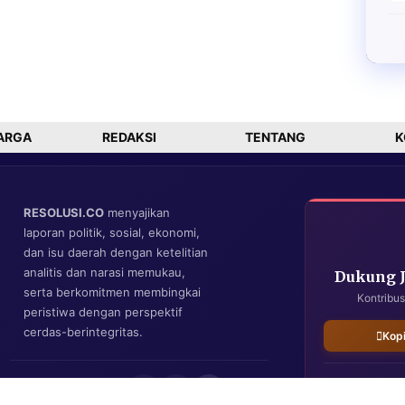
ARGA
REDAKSI
TENTANG
K
RESOLUSI.CO
menyajikan
laporan politik, sosial, ekonomi,
dan isu daerah dengan ketelitian
analitis dan narasi memukau,
Dukung 
serta berkomitmen membingkai
Kontribus
peristiwa dengan perspektif
cerdas-berintegritas.
Kop
IKUTI KAMI