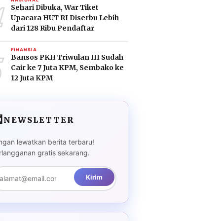
4
Sehari Dibuka, War Tiket
Upacara HUT RI Diserbu Lebih
dari 128 Ribu Pendaftar
5
FINANSIA
Bansos PKH Triwulan III Sudah
Cair ke 7 Juta KPM, Sembako ke
12 Juta KPM

NEWSLETTER
ngan lewatkan berita terbaru!
rlangganan gratis sekarang.
Kirim