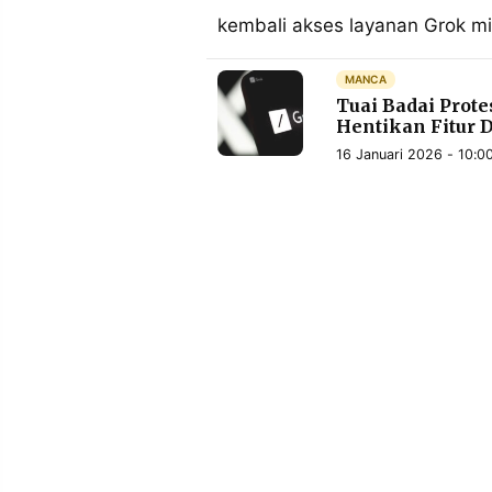
MEDIA
kembali akses layanan Grok mi
PRAMUDITA
MANCA
Tuai Badai Prot
©
Hentikan Fitur 
Resolusi.co
-
16 Januari 2026 - 10:0
2026
PT.
RESOLUSI
MEDIA
PRAMUDITA