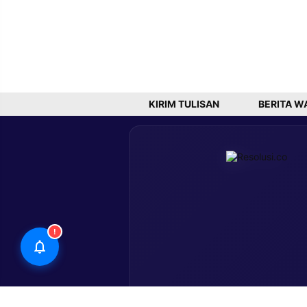
KIRIM TULISAN
BERITA W
!