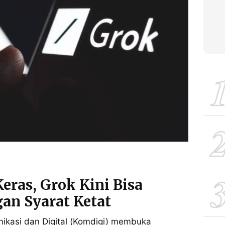
eras, Grok Kini Bisa
gan Syarat Ketat
kasi dan Digital (Komdigi) membuka