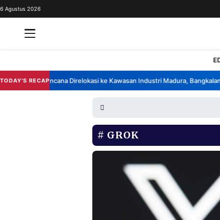
6 Agustus 2026
REDAKSI
TENTANG
RESOLUSI
IKLAN
E
TV
ik China Berencana Direlokasi ke Kawasan Industri Madura, Bangkalan
B
TODAY'S RECAP
•
RUBRIKASI
EDITORIAL
AKSARA
FINANSIA
PERSONA
GROK
DAERAH
NASIONAL
MANCA
SPORT
INFORMASI
PRIVACY
BERITA