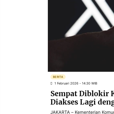
POLICY
WARGA
INFORMASI
KIRIM
IKLAN
TULISAN
PENGADUAN
TERM
OF
SERVICE
IKUTI
KAMI
BERITA
1 Februari 2026 - 14:30 WIB
Sempat Diblokir K
Diakses Lagi den
©
PT.
JAKARTA – Kementerian Komuni
RESOLUSI