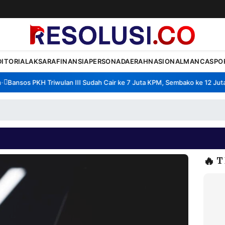
DITORIAL
AKSARA
FINANSIA
PERSONA
DAERAH
NASIONAL
MANCA
SPO
ansos PKH Triwulan III Sudah Cair ke 7 Juta KPM, Sembako ke 12 Juta K
🔥
T