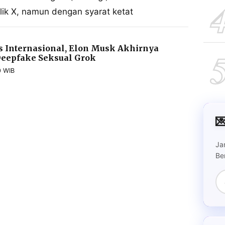
lik X, namun dengan syarat ketat
es Internasional, Elon Musk Akhirnya
Deepfake Seksual Grok
0 WIB

Ja
Be