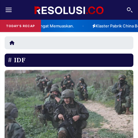
REDAKSI
TENTANG
%, Kategori Sangat Memuaskan.
Klaster Pabrik China Berencan
TODAY'S RECAP
•
RESOLUSI
IKLAN
TV
IDF
RUBRIKASI
EDITORIAL
AKSARA
FINANSIA
PERSONA
DAERAH
NASIONAL
MANCA
SPORT
INFORMASI
PRIVACY
BERITA