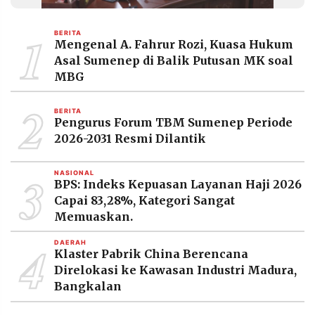
MEDIA
PRAMUDITA
1
BERITA
Mengenal A. Fahrur Rozi, Kuasa Hukum
Asal Sumenep di Balik Putusan MK soal
©
MBG
Resolusi.co
-
2
2026
BERITA
Pengurus Forum TBM Sumenep Periode
PT.
2026-2031 Resmi Dilantik
RESOLUSI
MEDIA
PRAMUDITA
3
NASIONAL
BPS: Indeks Kepuasan Layanan Haji 2026
Capai 83,28%, Kategori Sangat
Memuaskan.
4
DAERAH
Klaster Pabrik China Berencana
Direlokasi ke Kawasan Industri Madura,
Bangkalan