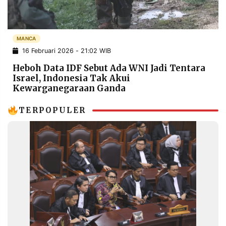
POLICY
WARGA
INFORMASI
KIRIM
IKLAN
TULISAN
MANCA
16 Februari 2026 - 21:02 WIB
PENGADUAN
TERM
OF
Heboh Data IDF Sebut Ada WNI Jadi Tentara
SERVICE
Israel, Indonesia Tak Akui
Kewarganegaraan Ganda
TERPOPULER
IKUTI
KAMI
©
PT.
RESOLUSI