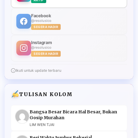
Facebook
@resolusico
SEGERA HADIR
Instagram
@resolusico
SEGERA HADIR
Ikuti untuk update terbaru
TULISAN KOLOM
Bangsa Besar Bicara Hal Besar, Bukan
Gosip Murahan
LIM WEN TJAI
Beri Waktu Jumhur Bekerja!