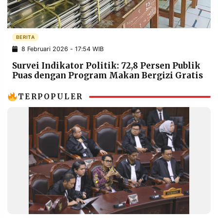
POLICY
WARGA
INFORMASI
KIRIM
IKLAN
TULISAN
BERITA
8 Februari 2026 - 17:54 WIB
PENGADUAN
TERM
OF
Survei Indikator Politik: 72,8 Persen Publik
SERVICE
Puas dengan Program Makan Bergizi Gratis
TERPOPULER
IKUTI
KAMI
©
PT.
RESOLUSI