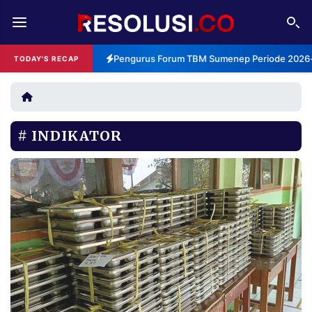
REDAKSI
TENTANG
Pengurus Forum TBM Sumenep Periode 2026-2
TODAY'S RECAP
RESOLUSI
IKLAN
TV
INDIKATOR
RUBRIKASI
EDITORIAL
AKSARA
FINANSIA
PERSONA
DAERAH
NASIONAL
MANCA
SPORT
INFORMASI
PRIVACY
BERITA