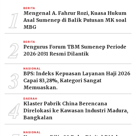
MEDIA
1
PRAMUDITA
BERITA
Mengenal A. Fahrur Rozi, Kuasa Hukum
Asal Sumenep di Balik Putusan MK soal
MBG
©
Resolusi.co
2
-
BERITA
2026
Pengurus Forum TBM Sumenep Periode
2026-2031 Resmi Dilantik
PT.
RESOLUSI
MEDIA
3
PRAMUDITA
NASIONAL
BPS: Indeks Kepuasan Layanan Haji 2026
Capai 83,28%, Kategori Sangat
Memuaskan.
4
DAERAH
Klaster Pabrik China Berencana
Direlokasi ke Kawasan Industri Madura,
Bangkalan
NASIONAL