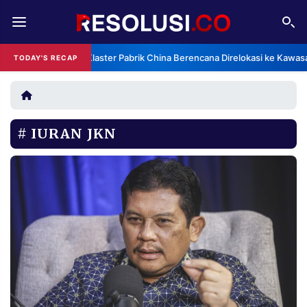
REDAKSI
TENTANG
Klaster Pabrik China Berencana Direlokasi ke Kawas
TODAY'S RECAP
RESOLUSI
IKLAN
TV
IURAN JKN
RUBRIKASI
EDITORIAL
AKSARA
FINANSIA
PERSONA
DAERAH
NASIONAL
MANCA
SPORT
INFORMASI
PRIVACY
BERITA