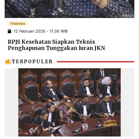
POLICY
WARGA
INFORMASI
KIRIM
IKLAN
TULISAN
FINANSIA
12 Februari 2026 - 11:36 WIB
PENGADUAN
TERM
OF
BPJS Kesehatan Siapkan Teknis
SERVICE
Penghapusan Tunggakan Iuran JKN
TERPOPULER
IKUTI
KAMI
©
PT.
RESOLUSI