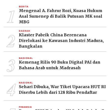
MEDIA
1
PRAMUDITA
BERITA
Mengenal A. Fahrur Rozi, Kuasa Hukum
Asal Sumenep di Balik Putusan MK soal
MBG
©
Resolusi.co
2
DAERAH
-
Klaster Pabrik China Berencana
2026
Direlokasi ke Kawasan Industri Madura,
Bangkalan
PT.
RESOLUSI
MEDIA
3
PRAMUDITA
NASIONAL
Kemenag Rilis 90 Buku Digital PAI dan
Bahasa Arab untuk Madrasah
4
NASIONAL
Sehari Dibuka, War Tiket Upacara HUT RI
Diserbu Lebih dari 128 Ribu Pendaftar
FINANSIA