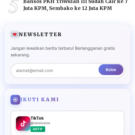
5
Bansos PKH Triwulan III Sudah Cair ke 7
Juta KPM, Sembako ke 12 Juta KPM
NEWSLETTER
Jangan lewatkan berita terbaru! Berlangganan gratis
sekarang.
Kirim
IKUTI KAMI
TikTok
@resolusico
AKTIF