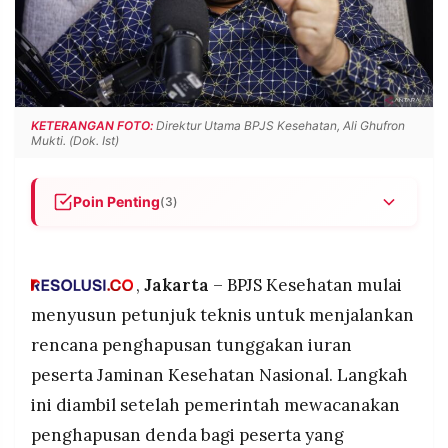
POLICY
WARGA
INFORMASI
KIRIM
IKLAN
TULISAN
PENGADUAN
TERM
OF
KETERANGAN FOTO:
Direktur Utama BPJS Kesehatan, Ali Ghufron
SERVICE
Mukti. (Dok. Ist)
Poin Penting
(3)
IKUTI
KAMI
BPJS Kesehatan menyiapkan petunjuk teknis,
data peserta menunggak, dan penguatan sistem
IT untuk rencana penghapusan tunggakan iuran
,
Jakarta
– BPJS Kesehatan mulai
JKN.
menyusun petunjuk teknis untuk menjalankan
Sistem pembayaran iuran telah diintegrasikan
rencana penghapusan tunggakan iuran
dengan lebih dari satu juta kanal perbankan dan
peserta Jaminan Kesehatan Nasional. Langkah
non-perbankan untuk mempermudah
administrasi peserta.
ini diambil setelah pemerintah mewacanakan
©
Tunggakan iuran BPJS Kesehatan saat ini
penghapusan denda bagi peserta yang
PT.
RESOLUSI