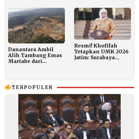
Senilai Rp5 Triliun
Resmi! Khofifah
Danantara Ambil
Tetapkan UMK 2026
Alih Tambang Emas
Jatim: Surabaya
Martabe dari
Tertinggi Rp5,2 Juta,
Agincourt Resources
Situbondo Terendah
lewat Perminas
Rp2,4 Juta
TERPOPULER