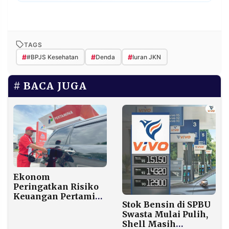
TAGS
#
#
#
#BPJS Kesehatan
Denda
Iuran JKN
BACA JUGA
Ekonom
Peringatkan Risiko
Keuangan Pertamina
Stok Bensin di SPBU
jika Harga Pertamax
Swasta Mulai Pulih,
Terus Ditahan di
Shell Masih
Tengah Lonjakan