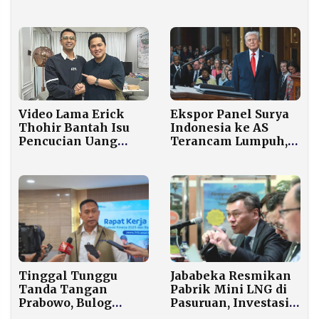
Finalisasi Pasokan
Minyak Dunia
Video Lama Erick
Ekspor Panel Surya
Thohir Bantah Isu
Indonesia ke AS
Pencucian Uang
Terancam Lumpuh,
Raffi Ahmad Viral
Tarif 104 Persen
Lagi Pasca Candaan
Bukan Angka Biasa
Pandji
Jababeka Resmikan
Tinggal Tunggu
Pabrik Mini LNG di
Tanda Tangan
Pasuruan, Investasi
Prabowo, Bulog
US$16,9 Juta
Bangun 100 Gudang