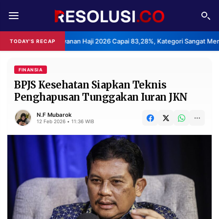
REDAKSI
TENTANG
san Layanan Haji 2026 Capai 83,28%, Kategori Sangat Memuaskan.
TODAY'S RECAP
•
RESOLUSI
IKLAN
TV
FINANSIA
BPJS Kesehatan Siapkan Teknis
Penghapusan Tunggakan Iuran JKN
RUBRIKASI
EDITORIAL
AKSARA
N.F Mubarok
12 Feb 2026 • 11:36 WIB
FINANSIA
PERSONA
DAERAH
NASIONAL
MANCA
SPORT
INFORMASI
PRIVACY
BERITA