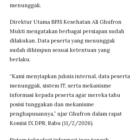
mencapai Rp26 triliun, kebijakan penghapusan
MEDIA
menunggak.
menunggu arahan lebih lanjut dari pemerintah.
PRAMUDITA
Direktur Utama BPJS Kesehatan Ali Ghufron
Mukti mengatakan berbagai persiapan sudah
©
Resolusi.co
dilakukan. Data peserta yang menunggak
-
2026
sudah dihimpun sesuai ketentuan yang
PT.
berlaku.
RESOLUSI
MEDIA
PRAMUDITA
“Kami menyiapkan juknis internal, data peserta
menunggak, sistem IT, serta mekanisme
informasi kepada peserta agar mereka tahu
posisi tunggakan dan mekanisme
penghapusannya,” ujar Ghufron dalam rapat
Komisi IX DPR, Rabu (11/2/2026).