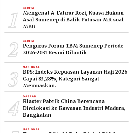
MEDIA
1
PRAMUDITA
BERITA
Mengenal A. Fahrur Rozi, Kuasa Hukum
Asal Sumenep di Balik Putusan MK soal
MBG
©
Resolusi.co
2
-
BERITA
2026
Pengurus Forum TBM Sumenep Periode
2026-2031 Resmi Dilantik
PT.
RESOLUSI
MEDIA
3
PRAMUDITA
NASIONAL
BPS: Indeks Kepuasan Layanan Haji 2026
Capai 83,28%, Kategori Sangat
Memuaskan.
4
DAERAH
Klaster Pabrik China Berencana
Direlokasi ke Kawasan Industri Madura,
Bangkalan
NASIONAL