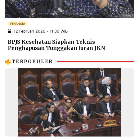
POLICY
WARGA
INFORMASI
KIRIM
IKLAN
TULISAN
FINANSIA
12 Februari 2026 - 11:36 WIB
PENGADUAN
TERM
OF
BPJS Kesehatan Siapkan Teknis
SERVICE
Penghapusan Tunggakan Iuran JKN
TERPOPULER
IKUTI
KAMI
©
PT.
RESOLUSI