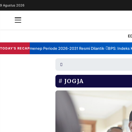
9 Agustus 2026
REDAKSI
TENTANG
RESOLUSI
IKLAN
E
TV
orum TBM Sumenep Periode 2026-2031 Resmi Dilantik
BPS: Indeks Kep
TODAY'S RECAP
•
RUBRIKASI
EDITORIAL
AKSARA
FINANSIA
PERSONA
JOGJA
DAERAH
NASIONAL
MANCA
SPORT
INFORMASI
PRIVACY
BERITA