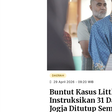
POLICY
WARGA
INFORMASI
KIRIM
IKLAN
TULISAN
PENGADUAN
TERM
OF
SERVICE
IKUTI
KAMI
DAERAH
29 April 2026 - 09:20 WIB
Buntut Kasus Litt
Instruksikan 31 D
©
Jogja Ditutup Se
PT.
RESOLUSI