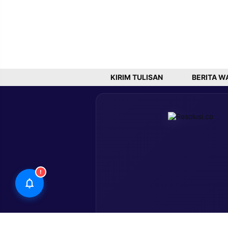
KIRIM TULISAN
BERITA W
!