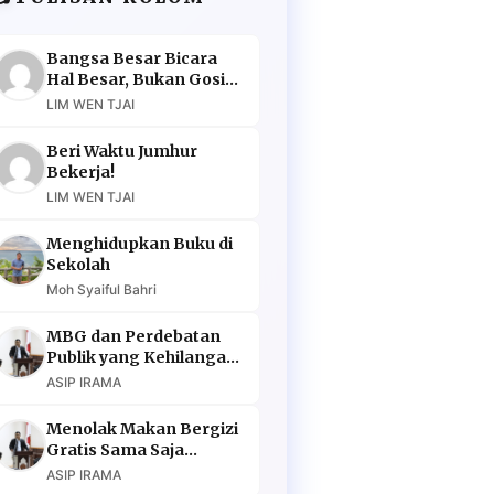
Bangsa Besar Bicara
Hal Besar, Bukan Gosip
Murahan
LIM WEN TJAI
Beri Waktu Jumhur
Bekerja!
LIM WEN TJAI
Menghidupkan Buku di
Sekolah
Moh Syaiful Bahri
MBG dan Perdebatan
Publik yang Kehilangan
Argumen
ASIP IRAMA
Menolak Makan Bergizi
Gratis Sama Saja
Menolak Masa Depan
ASIP IRAMA