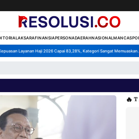
DITORIAL
AKSARA
FINANSIA
PERSONA
DAERAH
NASIONAL
MANCA
SPO
uasan Layanan Haji 2026 Capai 83,28%, Kategori Sangat Memuaskan.
K
•
🔥
T