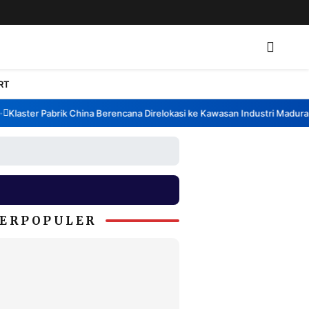
RT
laster Pabrik China Berencana Direlokasi ke Kawasan Industri Madura, B
ERPOPULER