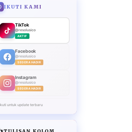
IKUTI KAMI
TikTok
@resolusico
AKTIF
Facebook
@resolusico
SEGERA HADIR
Instagram
@resolusico
SEGERA HADIR
Ikuti untuk update terbaru
️
TULISAN KOLOM