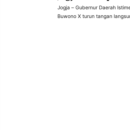
MEDIA
PRAMUDITA
Jogja – Gubernur Daerah Isti
Buwono X turun tangan langsu
©
Resolusi.co
-
2026
PT.
RESOLUSI
MEDIA
PRAMUDITA