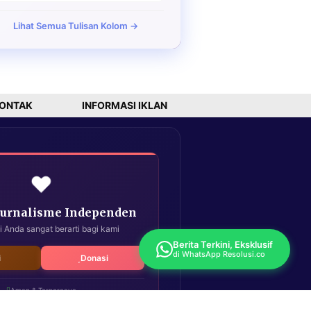
Lihat Semua Tulisan Kolom →
ONTAK
INFORMASI IKLAN
❤️
Jurnalisme Independen
i Anda sangat berarti bagi kami
Berita Terkini, Eksklusif
di WhatsApp Resolusi.co
i
Donasi
Aman & Terpercaya