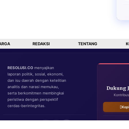
ARGA
REDAKSI
TENTANG
K
RESOLUSI.CO
menyajikan
laporan politik, sosial, ekonomi,
dan isu daerah dengan ketelitian
analitis dan narasi memukau,
Dukung 
serta berkomitmen membingkai
Kontribus
peristiwa dengan perspektif
cerdas-berintegritas.
Kop
IKUTI KAMI