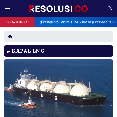
REDAKSI
TENTANG
Pengurus Forum TBM Sumenep Periode 2026-2
TODAY'S RECAP
RESOLUSI
IKLAN
TV
KAPAL LNG
RUBRIKASI
EDITORIAL
AKSARA
FINANSIA
PERSONA
DAERAH
NASIONAL
MANCA
SPORT
INFORMASI
PRIVACY
BERITA