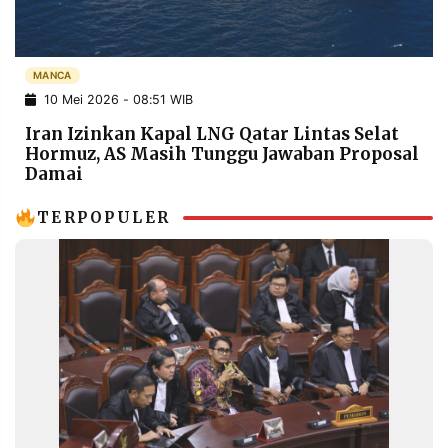
POLICY
WARGA
INFORMASI
KIRIM
IKLAN
TULISAN
MANCA
10 Mei 2026 - 08:51 WIB
PENGADUAN
TERM
OF
Iran Izinkan Kapal LNG Qatar Lintas Selat
SERVICE
Hormuz, AS Masih Tunggu Jawaban Proposal
Damai
TERPOPULER
IKUTI
KAMI
©
PT.
RESOLUSI