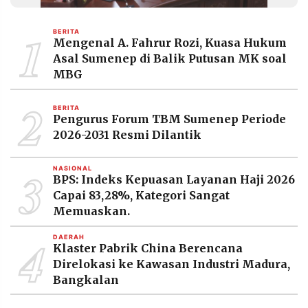
MEDIA
PRAMUDITA
1
BERITA
Mengenal A. Fahrur Rozi, Kuasa Hukum
Asal Sumenep di Balik Putusan MK soal
©
MBG
Resolusi.co
-
2
2026
BERITA
Pengurus Forum TBM Sumenep Periode
PT.
2026-2031 Resmi Dilantik
RESOLUSI
MEDIA
PRAMUDITA
3
NASIONAL
BPS: Indeks Kepuasan Layanan Haji 2026
Capai 83,28%, Kategori Sangat
Memuaskan.
4
DAERAH
Klaster Pabrik China Berencana
Direlokasi ke Kawasan Industri Madura,
Bangkalan