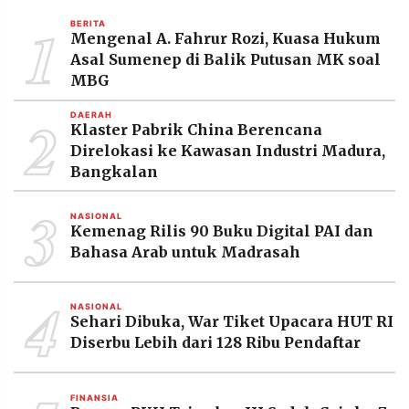
MEDIA
1
PRAMUDITA
BERITA
Mengenal A. Fahrur Rozi, Kuasa Hukum
Asal Sumenep di Balik Putusan MK soal
MBG
©
Resolusi.co
2
DAERAH
-
Klaster Pabrik China Berencana
2026
Direlokasi ke Kawasan Industri Madura,
Bangkalan
PT.
RESOLUSI
MEDIA
3
PRAMUDITA
NASIONAL
Kemenag Rilis 90 Buku Digital PAI dan
Bahasa Arab untuk Madrasah
4
NASIONAL
Sehari Dibuka, War Tiket Upacara HUT RI
Diserbu Lebih dari 128 Ribu Pendaftar
FINANSIA