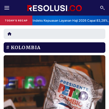
REDAKSI
TENTANG
BPS: Indeks Kepuasan Layanan Haji 2026 Capai 83,28%,
TODAY'S RECAP
RESOLUSI
IKLAN
TV
KOLOMBIA
RUBRIKASI
EDITORIAL
AKSARA
FINANSIA
PERSONA
DAERAH
NASIONAL
MANCA
SPORT
INFORMASI
PRIVACY
BERITA