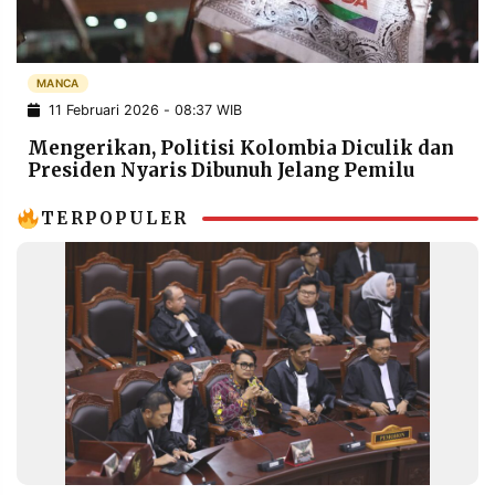
POLICY
WARGA
INFORMASI
KIRIM
IKLAN
TULISAN
MANCA
11 Februari 2026 - 08:37 WIB
PENGADUAN
TERM
OF
Mengerikan, Politisi Kolombia Diculik dan
SERVICE
Presiden Nyaris Dibunuh Jelang Pemilu
TERPOPULER
IKUTI
KAMI
©
PT.
RESOLUSI