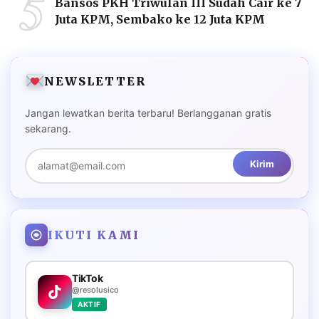
5
Bansos PKH Triwulan III Sudah Cair ke 7
Juta KPM, Sembako ke 12 Juta KPM
NEWSLETTER
Jangan lewatkan berita terbaru! Berlangganan gratis
sekarang.
Kirim
IKUTI KAMI
TikTok
@resolusico
AKTIF