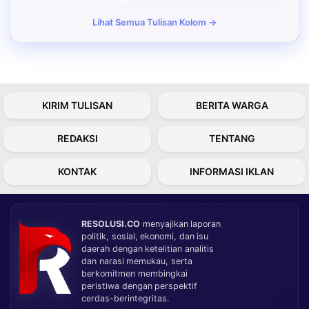
Lihat Semua Tulisan Kolom →
KIRIM TULISAN
BERITA WARGA
REDAKSI
TENTANG
KONTAK
INFORMASI IKLAN
RESOLUSI.CO
menyajikan laporan
politik, sosial, ekonomi, dan isu
daerah dengan ketelitian analitis
dan narasi memukau, serta
berkomitmen membingkai
peristiwa dengan perspektif
cerdas-berintegritas.