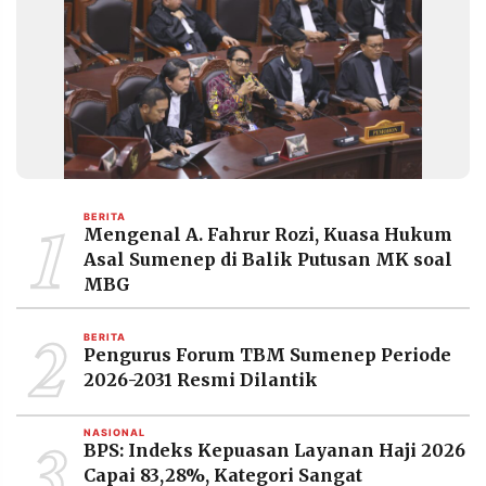
MEDIA
PRAMUDITA
©
Resolusi.co
-
2026
PT.
1
RESOLUSI
BERITA
MEDIA
Mengenal A. Fahrur Rozi, Kuasa Hukum
PRAMUDITA
Asal Sumenep di Balik Putusan MK soal
MBG
2
BERITA
Pengurus Forum TBM Sumenep Periode
2026-2031 Resmi Dilantik
3
NASIONAL
BPS: Indeks Kepuasan Layanan Haji 2026
Capai 83,28%, Kategori Sangat