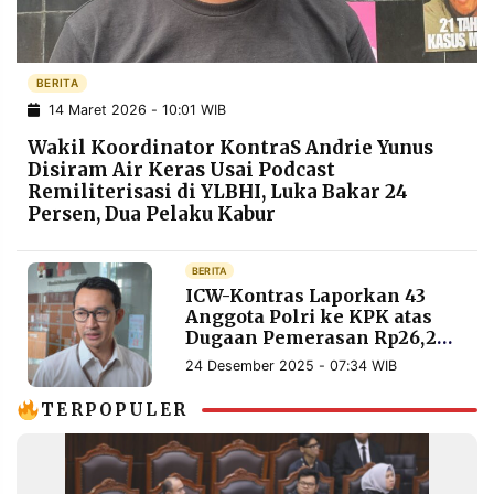
POLICY
WARGA
INFORMASI
KIRIM
IKLAN
TULISAN
BERITA
14 Maret 2026 - 10:01 WIB
PENGADUAN
TERM
OF
Wakil Koordinator KontraS Andrie Yunus
SERVICE
Disiram Air Keras Usai Podcast
Remiliterisasi di YLBHI, Luka Bakar 24
Persen, Dua Pelaku Kabur
IKUTI
KAMI
BERITA
ICW-Kontras Laporkan 43
Anggota Polri ke KPK atas
Dugaan Pemerasan Rp26,2
Miliar
24 Desember 2025 - 07:34 WIB
TERPOPULER
©
PT.
RESOLUSI