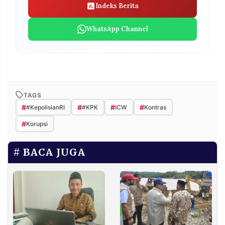
Indeks Berita
WhatsApp Channel
TAGS
#
#
#
#
#KepolisianRI
#KPK
ICW
Kontras
#
Korupsi
BACA JUGA