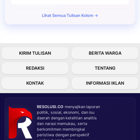
Lihat Semua Tulisan Kolom →
KIRIM TULISAN
BERITA WARGA
REDAKSI
TENTANG
KONTAK
INFORMASI IKLAN
RESOLUSI.CO
menyajikan laporan
politik, sosial, ekonomi, dan isu
daerah dengan ketelitian analitis
dan narasi memukau, serta
berkomitmen membingkai
peristiwa dengan perspektif