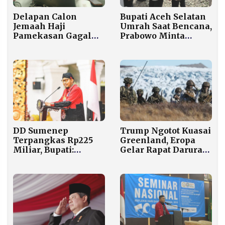
Delapan Calon
Bupati Aceh Selatan
Jemaah Haji
Umrah Saat Bencana,
Pamekasan Gagal
Prabowo Minta
Berangkat 2026
Mendagri Bertindak
Akibat Tidak Lunasi
BIPIH
DD Sumenep
Trump Ngotot Kuasai
Terpangkas Rp225
Greenland, Eropa
Miliar, Bupati:
Gelar Rapat Darurat
Jangan Panik,
dan Kirim Militer
Sesuaikan Program!