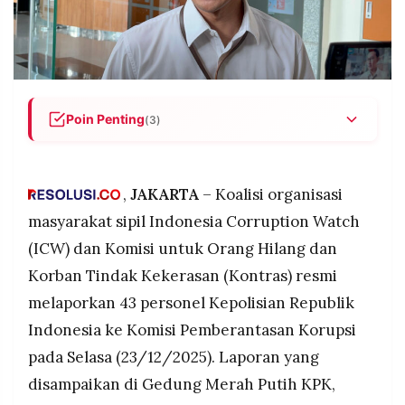
POLICY
WARGA
INFORMASI
KIRIM
IKLAN
TULISAN
PENGADUAN
TERM
OF
Poin Penting
(3)
SERVICE
ICW dan Kontras melaporkan 43 personel Polri:
(14 bintara, 29 perwira) ke KPK atas dugaan
pemerasan Rp26,2 miliar dalam empat kasus
,
JAKARTA
– Koalisi organisasi
IKUTI
berbeda periode 2022-2025.
KAMI
masyarakat sipil Indonesia Corruption Watch
Seluruh personel hanya menerima sanksi etik:
(ICW) dan Komisi untuk Orang Hilang dan
dari Komisi Kode Etik Polri tanpa proses pidana,
Korban Tindak Kekerasan (Kontras) resmi
bahkan beberapa justru mendapat promosi
jabatan setelah disanksi.
melaporkan 43 personel Kepolisian Republik
Koalisi mendesak KPK mengusut berdasarkan UU
Indonesia ke Komisi Pemberantasan Korupsi
KPK: yang memberi wewenang menindak aparat
pada Selasa (23/12/2025). Laporan yang
penegak hukum, dengan kekhawatiran kasus
©
disampaikan di Gedung Merah Putih KPK,
serupa akan dinormalisasi jika hanya diselesaikan
PT.
RESOLUSI
secara internal.