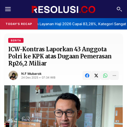
REDAKSI
TENTANG
puasan Layanan Haji 2026 Capai 83,28%, Kategori Sangat Memuaskan.
TODAY'S RECAP
RESOLUSI
IKLAN
TV
BERITA
ICW-Kontras Laporkan 43 Anggota
Polri ke KPK atas Dugaan Pemerasan
RUBRIKASI
Rp26,2 Miliar
EDITORIAL
AKSARA
N.F Mubarok
FINANSIA
PERSONA
24 Des 2025 • 07:34 WIB
DAERAH
NASIONAL
MANCA
SPORT
INFORMASI
PRIVACY
BERITA