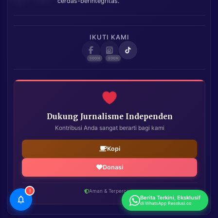
cerdas-berintegritas.
IKUTI KAMI
Dukung Jurnalisme Independen
Kontribusi Anda sangat berarti bagi kami
Kopi
Donasi
!
Aman & Terpercaya
Berita Terkini, Eksklusif
di WhatsApp Resolusi.co