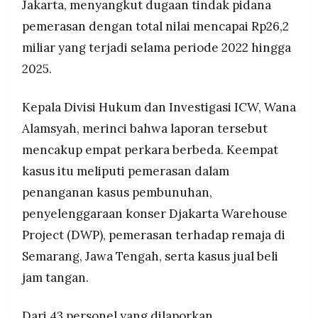
Jakarta, menyangkut dugaan tindak pidana
MEDIA
PRAMUDITA
pemerasan dengan total nilai mencapai Rp26,2
miliar yang terjadi selama periode 2022 hingga
2025.
©
Resolusi.co
-
2026
Kepala Divisi Hukum dan Investigasi ICW, Wana
Alamsyah, merinci bahwa laporan tersebut
PT.
RESOLUSI
mencakup empat perkara berbeda. Keempat
MEDIA
PRAMUDITA
kasus itu meliputi pemerasan dalam
penanganan kasus pembunuhan,
penyelenggaraan konser Djakarta Warehouse
Project (DWP), pemerasan terhadap remaja di
Semarang, Jawa Tengah, serta kasus jual beli
jam tangan.
Dari 43 personel yang dilaporkan,