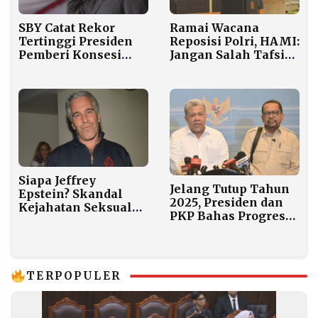
Ramai Wacana
SBY Catat Rekor
Reposisi Polri, HAMI:
Tertinggi Presiden
Jangan Salah Tafsir
Pemberi Konsesi
Mandat Reformasi
Lahan, WALHI:
Negara Gagal
Mengurus
Lingkungan
Siapa Jeffrey
Jelang Tutup Tahun
Epstein? Skandal
2025, Presiden dan
Kejahatan Seksual
PKP Bahas Progres
yang Guncang Elite
Program Strategis
Global
Nasional
TERPOPULER