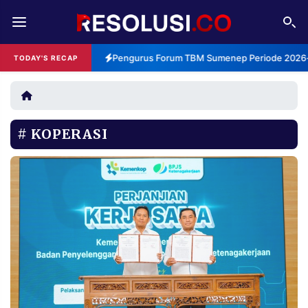
REDAKSI
TENTANG
Pengurus Forum TBM Sumenep Periode 2026-2
TODAY'S RECAP
RESOLUSI
IKLAN
TV
KOPERASI
RUBRIKASI
EDITORIAL
AKSARA
FINANSIA
PERSONA
DAERAH
NASIONAL
MANCA
SPORT
INFORMASI
PRIVACY
BERITA