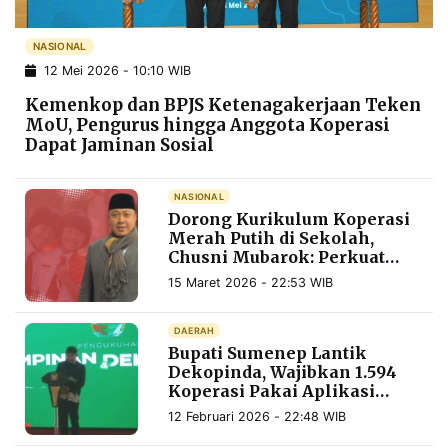
POLICY
WARGA
NASIONAL
INFORMASI
KIRIM
IKLAN
TULISAN
12 Mei 2026 - 10:10 WIB
Kemenkop dan BPJS Ketenagakerjaan Teken
PENGADUAN
TERM
OF
MoU, Pengurus hingga Anggota Koperasi
SERVICE
Dapat Jaminan Sosial
NASIONAL
Dorong Kurikulum Koperasi
IKUTI
KAMI
Merah Putih di Sekolah,
Chusni Mubarok: Perkuat
Fondasi Ekonomi Kerakyatan
15 Maret 2026 - 22:53 WIB
DAERAH
Bupati Sumenep Lantik
Dekopinda, Wajibkan 1.594
Koperasi Pakai Aplikasi
Keuangan Seragam
12 Februari 2026 - 22:48 WIB
©
PT.
RESOLUSI