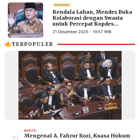
MEDIA
NASIONAL
PRAMUDITA
Kendala Lahan, Mendes Buka
Kolaborasi dengan Swasta
untuk Percepat Kopdes
Merah Putih
21 Desember 2025 - 19:57 WIB
©
Resolusi.co
-
TERPOPULER
2026
PT.
RESOLUSI
MEDIA
PRAMUDITA
BERITA
Mengenal A. Fahrur Rozi, Kuasa Hukum