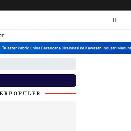
RT
laster Pabrik China Berencana Direlokasi ke Kawasan Industri Madura, B
ERPOPULER