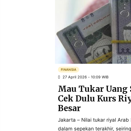
POLICY
WARGA
INFORMASI
KIRIM
IKLAN
TULISAN
PENGADUAN
TERM
OF
SERVICE
IKUTI
KAMI
FINANSIA
27 April 2026 - 10:09 WIB
Mau Tukar Uang 
Cek Dulu Kurs Riy
Besar
Jakarta – Nilai tukar riyal Ara
©
PT.
dalam sepekan terakhir, seiri
RESOLUSI