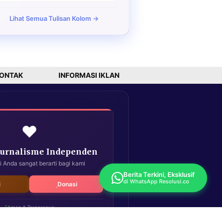
Lihat Semua Tulisan Kolom →
ONTAK
INFORMASI IKLAN
❤️
Jurnalisme Independen
i Anda sangat berarti bagi kami
Berita Terkini, Eksklusif
di WhatsApp Resolusi.co
i
Donasi
Aman & Terpercaya