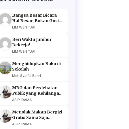
Bangsa Besar Bicara
Hal Besar, Bukan Gosip
Murahan
LIM WEN TJAI
Beri Waktu Jumhur
Bekerja!
LIM WEN TJAI
Menghidupkan Buku di
Sekolah
Moh Syaiful Bahri
MBG dan Perdebatan
Publik yang Kehilangan
Argumen
ASIP IRAMA
Menolak Makan Bergizi
Gratis Sama Saja
Menolak Masa Depan
ASIP IRAMA