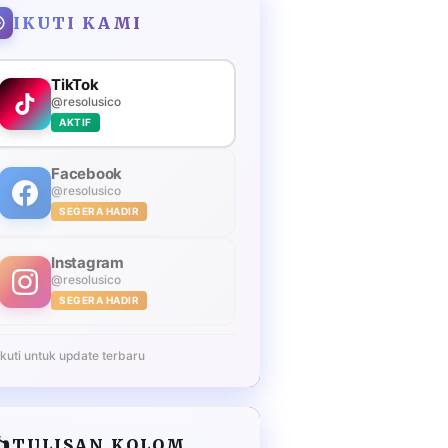
IKUTI KAMI
TikTok
@resolusico
AKTIF
Facebook
@resolusico
SEGERA HADIR
Instagram
@resolusico
SEGERA HADIR
Ikuti untuk update terbaru
️
TULISAN KOLOM