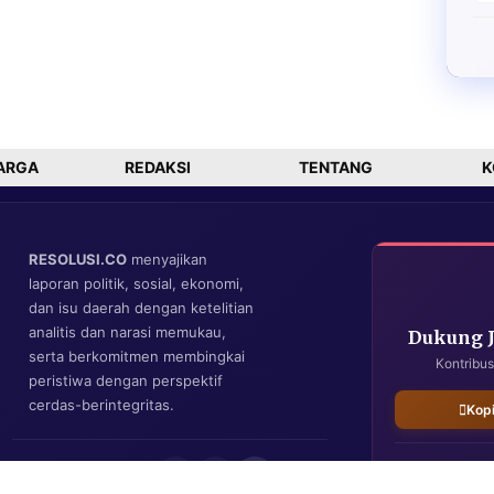
ARGA
REDAKSI
TENTANG
K
RESOLUSI.CO
menyajikan
laporan politik, sosial, ekonomi,
dan isu daerah dengan ketelitian
analitis dan narasi memukau,
Dukung 
serta berkomitmen membingkai
Kontribus
peristiwa dengan perspektif
cerdas-berintegritas.
Kop
IKUTI KAMI