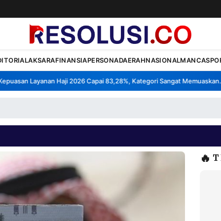
DITORIAL
AKSARA
FINANSIA
PERSONA
DAERAH
NASIONAL
MANCA
SPO
uasan Layanan Haji 2026 Capai 83,28%, Kategori Sangat Memuaskan.
K
•
🔥
T