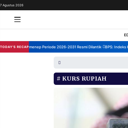
7 Agustus 2026
REDAKSI
TENTANG
RESOLUSI
IKLAN
E
TV
rum TBM Sumenep Periode 2026-2031 Resmi Dilantik
BPS: Indeks Kep
TODAY'S RECAP
•
RUBRIKASI
EDITORIAL
AKSARA
FINANSIA
PERSONA
KURS RUPIAH
DAERAH
NASIONAL
MANCA
SPORT
INFORMASI
PRIVACY
BERITA