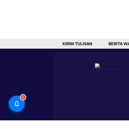
KIRIM TULISAN
BERITA W
!